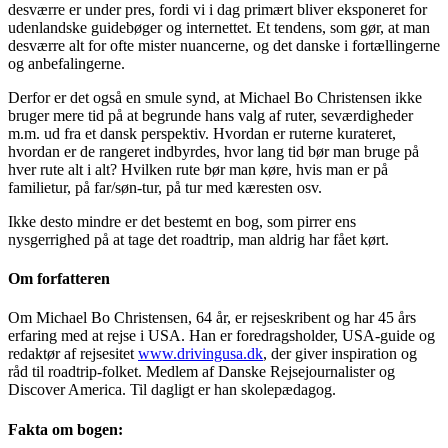
desværre er under pres, fordi vi i dag primært bliver eksponeret for
udenlandske guidebøger og internettet. Et tendens, som gør, at man
desværre alt for ofte mister nuancerne, og det danske i fortællingerne
og anbefalingerne.
Derfor er det også en smule synd, at Michael Bo Christensen ikke
bruger mere tid på at begrunde hans valg af ruter, seværdigheder
m.m. ud fra et dansk perspektiv. Hvordan er ruterne kurateret,
hvordan er de rangeret indbyrdes, hvor lang tid bør man bruge på
hver rute alt i alt? Hvilken rute bør man køre, hvis man er på
familietur, på far/søn-tur, på tur med kæresten osv.
Ikke desto mindre er det bestemt en bog, som pirrer ens
nysgerrighed på at tage det roadtrip, man aldrig har fået kørt.
Om forfatteren
Om Michael Bo Christensen, 64 år, er rejseskribent og har 45 års
erfaring med at rejse i USA. Han er foredragsholder, USA-guide og
redaktør af rejsesitet
www.drivingusa.dk
, der giver inspiration og
råd til roadtrip-folket. Medlem af Danske Rejsejournalister og
Discover America. Til dagligt er han skolepædagog.
Fakta om bogen: