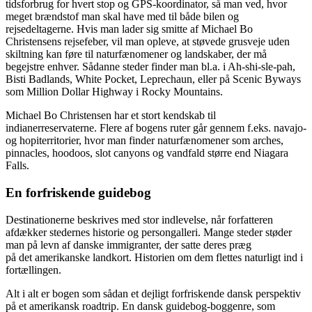
tidsforbrug for hvert stop og GPS-koordinator, så man ved, hvor
meget brændstof man skal have med til både bilen og
rejsedeltagerne. Hvis man lader sig smitte af Michael Bo
Christensens rejsefeber, vil man opleve, at støvede grusveje uden
skiltning kan føre til naturfænomener og landskaber, der må
begejstre enhver. Sådanne steder finder man bl.a. i Ah-shi-sle-pah,
Bisti Badlands, White Pocket, Leprechaun, eller på Scenic Byways
som Million Dollar Highway i Rocky Mountains.
Michael Bo Christensen har et stort kendskab til
indianerreservaterne. Flere af bogens ruter går gennem f.eks. navajo-
og hopiterritorier, hvor man finder naturfænomener som arches,
pinnacles, hoodoos, slot canyons og vandfald større end Niagara
Falls.
En forfriskende guidebog
Destinationerne beskrives med stor indlevelse, når forfatteren
afdækker stedernes historie og persongalleri. Mange steder støder
man på levn af danske immigranter, der satte deres præg
på det amerikanske landkort. Historien om dem flettes naturligt ind i
fortællingen.
Alt i alt er bogen som sådan et dejligt forfriskende dansk perspektiv
på et amerikansk roadtrip. En dansk guidebog-boggenre, som