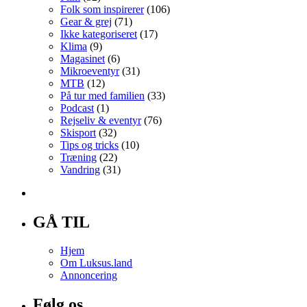
Folk som inspirerer
(106)
Gear & grej
(71)
Ikke kategoriseret
(17)
Klima
(9)
Magasinet
(6)
Mikroeventyr
(31)
MTB
(12)
På tur med familien
(33)
Podcast
(1)
Rejseliv & eventyr
(76)
Skisport
(32)
Tips og tricks
(10)
Træning
(22)
Vandring
(31)
GÅ TIL
Hjem
Om Luksus.land
Annoncering
Følg os