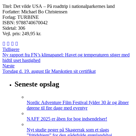
Titel: Det vilde USA – På roadtrip i nationalparkernes land
Forfatter: Michael Bo Christensen
Forlag: TURBINE
ISBN: 9788740670042
Sidetal: 306
Vejl. pris: 249,95 kr.
Tidligere
Ny rapport fra FN’s klimapanel: Havet og temperaturen stiger med
hidtil uset hastighed
Næste
Torsdag d. 19. august får Marskstien sit certifikat
Seneste opslag
Nordic Adventure Film Festival fylder 30 år og åbner
dørene til fire dage med eventyr
NAFF 2025 er åben for bog indsendelser!
Nyt studie peger på Skagerrak som et slags
”fritidshjem” for den gådefulde grønlandshaj