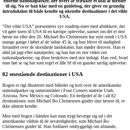
enorme nationalparker, der hvert år trækker et utal af turister
til sig. Nu er han klar med en guidebog, der giver en grundig
introduktion til både kendte og ukendte destinationer i det vilde
USA.
”Det vilde USA” præsenterer syv roadtrip-ruter med afstikkere, der
vil gøre turen til USA til en kæmpe oplevelse, uanset om det er den
første tur eller den 20. Michael Bo Christensen har rejst rundt i USA
mange gange i løbet af de sidste 45 år, og han bliver til stadighed
forundret over de storslåede landskaber, han møder derovre. Han er
altid på jagt efter naturperler, og han har en stor viden om
nationalparkerne, og disse beskrives med stor indsigt. Han ved, hvad
man bør se og har som regel et lille fif til en ganske særlig oplevelse.
82 enestående destinationer i USA
Bogen er rigt illustreret med billeder og kort over de amerikanske
nationalparker og naturområder i Four Corners staterne Utah,
Arizona, New Mexico og Colorado. En tredjedel af de i alt 82
destinationer, som Michael Bo Christensen guider sine læsere til, er
ikke alment kendte.
Men med bogen i hånden kan man trygt bevæge sig ud i det
amerikanske vildnis til de seværdigheder, som Michael Bo
Christensen guider til. Han forklarer omhyggeligt om afstande,