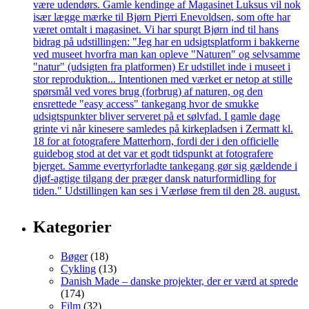
Kategorier
Bøger
(18)
Cykling
(13)
Danish Made – danske projekter, der er værd at sprede
(174)
Film
(32)