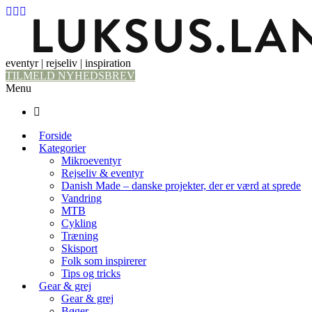
eventyr | rejseliv | inspiration
TILMELD NYHEDSBREV
Menu
Forside
Kategorier
Mikroeventyr
Rejseliv & eventyr
Danish Made – danske projekter, der er værd at sprede
Vandring
MTB
Cykling
Træning
Skisport
Folk som inspirerer
Tips og tricks
Gear & grej
Gear & grej
Bøger