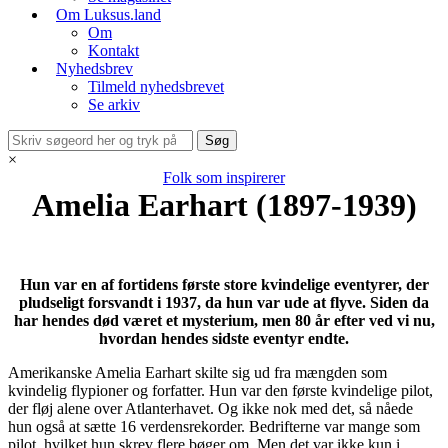
Om Luksus.land
Om
Kontakt
Nyhedsbrev
Tilmeld nyhedsbrevet
Se arkiv
×
Folk som inspirerer
Amelia Earhart (1897-1939)
Hun var en af fortidens første store kvindelige eventyrer, der
pludseligt forsvandt i 1937, da hun var ude at flyve. Siden da
har hendes død været et mysterium, men 80 år efter ved vi nu,
hvordan hendes sidste eventyr endte.
Amerikanske Amelia Earhart skilte sig ud fra mængden som
kvindelig flypioner og forfatter. Hun var den første kvindelige pilot,
der fløj alene over Atlanterhavet. Og ikke nok med det, så nåede
hun også at sætte 16 verdensrekorder. Bedrifterne var mange som
pilot, hvilket hun skrev flere bøger om. Men det var ikke kun i