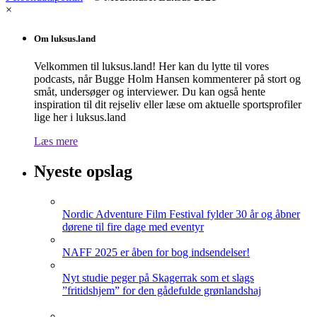
×
Om luksus.land
Velkommen til luksus.land! Her kan du lytte til vores
podcasts, når Bugge Holm Hansen kommenterer på stort og
småt, undersøger og interviewer. Du kan også hente
inspiration til dit rejseliv eller læse om aktuelle sportsprofiler
lige her i luksus.land
Læs mere
Nyeste opslag
Nordic Adventure Film Festival fylder 30 år og åbner
dørene til fire dage med eventyr
NAFF 2025 er åben for bog indsendelser!
Nyt studie peger på Skagerrak som et slags
”fritidshjem” for den gådefulde grønlandshaj