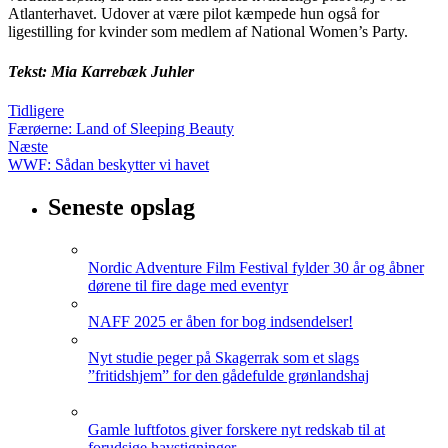
Atlanterhavet. Udover at være pilot kæmpede hun også for
ligestilling for kvinder som medlem af National Women’s Party.
Tekst: Mia Karrebæk Juhler
Tidligere
Færøerne: Land of Sleeping Beauty
Næste
WWF: Sådan beskytter vi havet
Seneste opslag
Nordic Adventure Film Festival fylder 30 år og åbner
dørene til fire dage med eventyr
NAFF 2025 er åben for bog indsendelser!
Nyt studie peger på Skagerrak som et slags
”fritidshjem” for den gådefulde grønlandshaj
Gamle luftfotos giver forskere nyt redskab til at
forudsige havstigninger