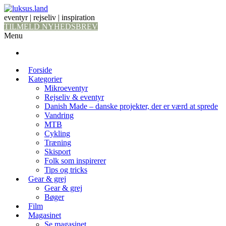
eventyr | rejseliv | inspiration
TILMELD NYHEDSBREV
Menu
Forside
Kategorier
Mikroeventyr
Rejseliv & eventyr
Danish Made – danske projekter, der er værd at sprede
Vandring
MTB
Cykling
Træning
Skisport
Folk som inspirerer
Tips og tricks
Gear & grej
Gear & grej
Bøger
Film
Magasinet
Se magasinet