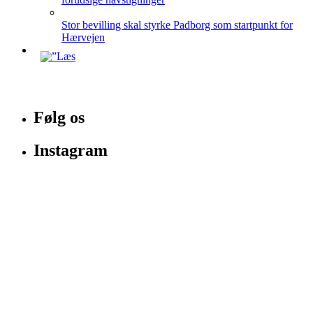
Stor bevilling skal styrke Padborg som startpunkt for
Hærvejen
Følg os
Instagram