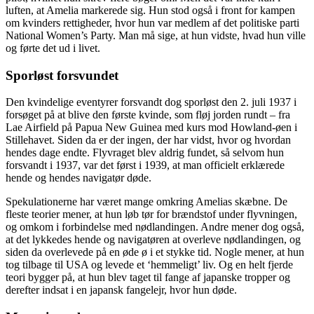
luften, at Amelia markerede sig. Hun stod også i front for kampen
om kvinders rettigheder, hvor hun var medlem af det politiske parti
National Women’s Party. Man må sige, at hun vidste, hvad hun ville
og førte det ud i livet.
Sporløst forsvundet
Den kvindelige eventyrer forsvandt dog sporløst den 2. juli 1937 i
forsøget på at blive den første kvinde, som fløj jorden rundt – fra
Lae Airfield på Papua New Guinea med kurs mod Howland-øen i
Stillehavet. Siden da er der ingen, der har vidst, hvor og hvordan
hendes dage endte. Flyvraget blev aldrig fundet, så selvom hun
forsvandt i 1937, var det først i 1939, at man officielt erklærede
hende og hendes navigatør døde.
Spekulationerne har været mange omkring Amelias skæbne. De
fleste teorier mener, at hun løb tør for brændstof under flyvningen,
og omkom i forbindelse med nødlandingen. Andre mener dog også,
at det lykkedes hende og navigatøren at overleve nødlandingen, og
siden da overlevede på en øde ø i et stykke tid. Nogle mener, at hun
tog tilbage til USA og levede et ‘hemmeligt’ liv. Og en helt fjerde
teori bygger på, at hun blev taget til fange af japanske tropper og
derefter indsat i en japansk fangelejr, hvor hun døde.