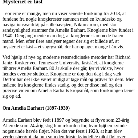
Mysteriet er løst
Teorierne er mange, men nu viser seneste forskning fra 2018, at
fundene fra nogle knoglerester sammen med en kvindesko og
navigationsværktøj på stillehavsøen, Nikumaroro, med stor
sandsynlighed stammer fra Amelia Earhart. Knoglerne blev fundet i
1940. Dengang mente man dog, at knoglerne stammede fra en
mand. Men efter flere analyser tegner der sig et billede af, at
mysteriet er løst – et spørgsmål, der har optaget mange i årevis.
Ved hjælp af nye og moderne retsmedicinske metoder har Richard
Jantz, forsker ved Tennessee University, fastslået, at knoglerne
tilhører Amelia Earhart. 80 år skulle der går, før vi vidste, hvor
hendes eventyr sluttede. Knoglerne er dog den dag i dag væk.
Derfor har det ikke været muligt at tage mål og prøver fra dem. Men
målene fra knoglerne findes stadig, og det er disse mål og den
præcise viden om Amelia Earharts kropsmål, som forskningen læner
sig op ad.
Om Amelia Earhart (1897-1939)
Amelia Earhart blev født i 1897 og begyndte at flyve som 23-årig.
Allerede som 24-årig slog hun rekorden for, hvor højt en kvinde
nogensinde havde fløjet. Men det var først i 1928, at hun blev
verdensberømt, da hun som den første kvindelige pilot fløj over