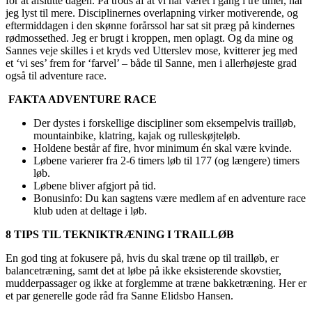
for at afslutte dagen. På trods af at vi har været i gang i tre timer, har
jeg lyst til mere. Disciplinernes overlapning virker motiverende, og
eftermiddagen i den skønne forårssol har sat sit præg på kindernes
rødmossethed. Jeg er brugt i kroppen, men oplagt. Og da mine og
Sannes veje skilles i et kryds ved Utterslev mose, kvitterer jeg med
et ‘vi ses’ frem for ‘farvel’ – både til Sanne, men i allerhøjeste grad
også til adventure race.
FAKTA ADVENTURE RACE
Der dystes i forskellige discipliner som eksempelvis trailløb,
mountainbike, klatring, kajak og rulleskøjteløb.
Holdene består af fire, hvor minimum én skal være kvinde.
Løbene varierer fra 2-6 timers løb til 177 (og længere) timers
løb.
Løbene bliver afgjort på tid.
Bonusinfo: Du kan sagtens være medlem af en adventure race
klub uden at deltage i løb.
8 TIPS TIL TEKNIKTRÆNING I TRAILLØB
En god ting at fokusere på, hvis du skal træne op til trailløb, er
balancetræning, samt det at løbe på ikke eksisterende skovstier,
mudderpassager og ikke at forglemme at træne bakketræning. Her er
et par generelle gode råd fra Sanne Elidsbo Hansen.