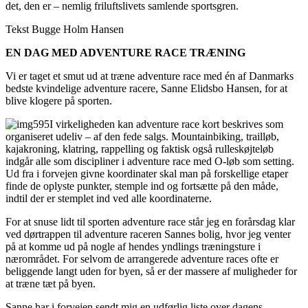
det, den er – nemlig friluftslivets samlende sportsgren.
Tekst Bugge Holm Hansen
EN DAG MED ADVENTURE RACE TRÆNING
Vi er taget et smut ud at træne adventure race med én af Danmarks
bedste kvindelige adventure racere, Sanne Elidsbo Hansen, for at
blive klogere på sporten.
I virkeligheden kan adventure race kort beskrives som
organiseret udeliv – af den fede salgs. Mountainbiking, trailløb,
kajakroning, klatring, rappelling og faktisk også rulleskøjteløb
indgår alle som discipliner i adventure race med O-løb som setting.
Ud fra i forvejen givne koordinater skal man på forskellige etaper
finde de oplyste punkter, stemple ind og fortsætte på den måde,
indtil der er stemplet ind ved alle koordinaterne.
For at snuse lidt til sporten adventure race står jeg en forårsdag klar
ved dørtrappen til adventure raceren Sannes bolig, hvor jeg venter
på at komme ud på nogle af hendes yndlings træningsture i
nærområdet. For selvom de arrangerede adventure races ofte er
beliggende langt uden for byen, så er der massere af muligheder for
at træne tæt på byen.
Sanne har i forvejen sendt mig en udførlig liste over dagens