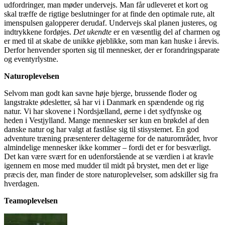
udfordringer, man møder undervejs. Man får udleveret et kort og
skal træffe de rigtige beslutninger for at finde den optimale rute, alt
imenspulsen galopperer derudaf. Undervejs skal planen justeres, og
indtrykkene fordøjes.
Det ukendte
er en væsentlig del af charmen og
er med til at skabe de unikke øjeblikke, som man kan huske i årevis.
Derfor henvender sporten sig til mennesker, der er forandringsparate
og eventyrlystne.
Naturoplevelsen
Selvom man godt kan savne høje bjerge, brussende floder og
langstrakte ødesletter, så har vi i Danmark en spændende og rig
natur. Vi har skovene i Nordsjælland, øerne i det sydfynske og
heden i Vestjylland. Mange mennesker ser kun en brøkdel af den
danske natur og har valgt at fastlåse sig til stisystemet. En god
adventure træning præsenterer deltagerne for de naturområder, hvor
almindelige mennesker ikke kommer – fordi det er for besværligt.
Det kan være svært for en udenforstående at se værdien i at kravle
igennem en mose med mudder til midt på brystet, men det er lige
præcis der, man finder de store naturoplevelser, som adskiller sig fra
hverdagen.
Teamoplevelsen