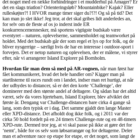
det noget med en række forhindringer i et mudderhul på Amager? Er
det en slags triatlon? Orienteringsløb? Mountainbike? Kajak? Eller
rulleskøjter?! I HVOR mange timer siger du?!?! Og så på tid? Det
kan man jo slet ikke! Jeg tror, at det skal gribes lidt anderledes an,
for selv om de fleste af os jo inderst inde ER
konkurrencemennesker, må sportens vigtigste budskab være
eventyret – naturen, oplevelserne, sammenholdet og teamworket på
holdet. Med det budskab går der som regel et lys op for folk, og de
bliver nysgerrige – særligt hvis de har en interesse i outdoor-sport i
forvejen. Det er netop naturen og oplevelsen, der er målene, vi styrer
efter, når vi arrangerer Island Explorer på Bornholm.
Hvordan får man dem så med på AR-vognen,
når man først har
fået kommunikeret, hvad det hele handler om? Kigger man på
startlisterne til races rundt om i landet, indser man ret hurtigt, at når
der udbydes to distancer, så er det den korte ‘Challenge’, der
dominerer med den største andel af deltagere. Og sådan har det altid
været, selv da vores hjertebarn, Island Explorer, blev afviklet det
første år. Dengang var Challenge-distancen bare cirka 4 gange så
lang, som den typisk er i dag. Det samme gjaldt den lange Master
eller XPD-distance. Det afholdt dog ikke folk, og i 2011 var der
cirka 50 hold fordelt på en 24 timers Challenge-rute og en 48-timers
XPD-rute. Dermed tror jeg, at vi skal passe på ikke at gøre det for
‘nemt’, både for os selv som løbsarrangør og for deltagerne. Deler
man et adventure race op etape for etape, er det noget, som langt de