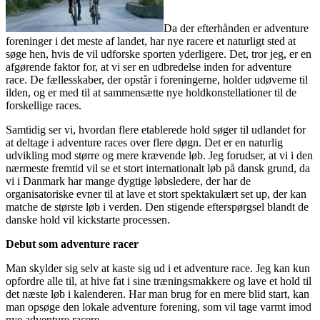
Da der efterhånden er adventure
foreninger i det meste af landet, har nye racere et naturligt sted at
søge hen, hvis de vil udforske sporten yderligere. Det, tror jeg, er en
afgørende faktor for, at vi ser en udbredelse inden for adventure
race. De fællesskaber, der opstår i foreningerne, holder udøverne til
ilden, og er med til at sammensætte nye holdkonstellationer til de
forskellige races.
Samtidig ser vi, hvordan flere etablerede hold søger til udlandet for
at deltage i adventure races over flere døgn. Det er en naturlig
udvikling mod større og mere krævende løb. Jeg forudser, at vi i den
nærmeste fremtid vil se et stort internationalt løb på dansk grund, da
vi i Danmark har mange dygtige løbsledere, der har de
organisatoriske evner til at lave et stort spektakulært set up, der kan
matche de største løb i verden. Den stigende efterspørgsel blandt de
danske hold vil kickstarte processen.
Debut som adventure racer
Man skylder sig selv at kaste sig ud i et adventure race. Jeg kan kun
opfordre alle til, at hive fat i sine træningsmakkere og lave et hold til
det næste løb i kalenderen. Har man brug for en mere blid start, kan
man opsøge den lokale adventure forening, som vil tage varmt imod
nye adventure racere.