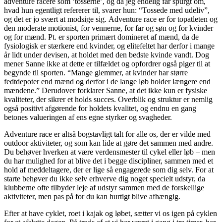
adventure racere som ‘tosserne’, og da jeg endelig får spurgt om,
hvad hun egentligt refererer til, svarer hun: “Tossede med udeliv”,
og det er jo svært at modsige sig. Adventure race er for topatleten og
den moderate motionist, for vennerne, for far og søn og for kvinder
og for mænd. Pt. er sporten primært domineret af mænd, da de
fysiologisk er stærkere end kvinder, og elitefeltet har derfor i mange
år lidt under devisen, at holdet med den bedste kvinde vandt. Dog
mener Sanne ikke at dette er tilfældet og opfordrer også piger til at
begynde til sporten. “Mange glemmer, at kvinder har større
fedtdepoter end mænd og derfor i de lange løb holder længere end
mændene.” Derudover forklarer Sanne, at det ikke kun er fysiske
kvaliteter, der sikrer et holds succes. Overblik og struktur er nemlig
også positivt afgørende for holdets kvalitet, og endnu en gang
betones valueringen af ens egne styrker og svagheder.
Adventure race er altså bogstavligt talt for alle os, der er vilde med
outdoor aktiviteter, og som kan lide at gøre det sammen med andre.
Du behøver hverken at være verdensmester til cykel eller løb – men
du har mulighed for at blive det i begge discipliner, sammen med et
hold af meddeltagere, der er lige så engagerede som dig selv. For at
starte behøver du ikke selv erhverve dig noget specielt udstyr, da
klubberne ofte tilbyder leje af udstyr sammen med de forskellige
aktiviteter, men pas på for du kan hurtigt blive afhængig.
Efter at have cyklet, roet i kajak og løbet, sætter vi os igen på cyklen