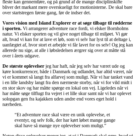
fleste kan gennemføre, og på grund af de mange disciplinskifte
bliver det markant mere overskueligt for motionisterne. De skal bare
over startstregen første gang, før de indser det.
Vores vision med Island Explorer er at søge tilbage til rødderne
i sporten.
Vi arrangerer adventure race fordi, vi elsker Bornholms
natur. Vi elsker sporten og vil give noget tilbage til miljøet. Vi gør
alt, hvad vi kan for at lave et løb, som vi selv har lyst til at deltage i,
uanfægtet af, hvor stort et arbejde vi får lavet for os selv! Og jeg kan
allerede nu sige, at alle i løbsledelsen ærgrer sig over at måtte stå
over i årets udgave.
De største oplevelser
jeg har haft, når jeg selv har været ude og
køre konkurrencer, både i Danmark og udlandet, har altid været, når
vi er kommet så langt fra alfarvej som muligt. Når vi har tanket vand
i en lille landsby langt fra den nærmeste storby, når vi for vild midt i
en stor skov og har måtte spørge en lokal om vej. Ligeledes når vi
har måtte søge tilflugt fra vejret i et lille skur samt når vi har oplevet
solopgan gen fra kajakken uden andre end vores eget hold i
nærheden.
“Et adventure race skal være en unik oplevelse, et
eventyr, og selv folk, der har kørt løbet mange gange
skal have så mange nye oplevelser som muligt.”
Netop disse oplevelser mener jeg, at vi i Danmark skal gøre, hvad vi