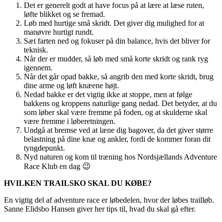
Det er generelt godt at have focus på at lære at læse ruten,
løfte blikket og se fremad.
Løb med hurtige små skridt. Det giver dig mulighed for at
manøvre hurtigt rundt.
Sæt farten ned og fokuser på din balance, hvis det bliver for
teknisk.
Når der er mudder, så løb med små korte skridt og rank ryg
igennem.
Når det går opad bakke, så angrib den med korte skridt, brug
dine arme og løft knæene højt.
Nedad bakke er det vigtig ikke at stoppe, men at følge
bakkens og kroppens naturlige gang nedad. Det betyder, at du
som løber skal være fremme på foden, og at skulderne skal
være fremme i løberetningen.
Undgå at bremse ved at læne dig bagover, da det giver større
belastning på dine knæ og ankler, fordi de kommer foran dit
tyngdepunkt.
Nyd naturen og kom til træning hos Nordsjællands Adventure
Race Klub en dag 😉
HVILKEN TRAILSKO SKAL DU KØBE?
En vigtig del af adventure race er løbedelen, hvor der løbes trailløb.
Sanne Elidsbo Hansen giver her tips til, hvad du skal gå efter.