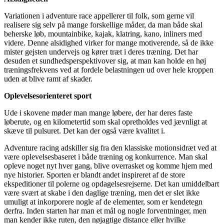
Variationen i adventure race appellerer til folk, som gerne vil
realisere sig selv på mange forskellige måder, da man både skal
beherske løb, mountainbike, kajak, klatring, kano, inliners med
videre. Denne alsidighed virker for mange motiverende, så de ikke
mister gejsten undervejs og kører træt i deres træning. Det har
desuden et sundhedsperspektivover sig, at man kan holde en høj
træningsfrekvens ved at fordele belastningen ud over hele kroppen
uden at blive ramt af skader.
Oplevelsesorienteret sport
Ude i skovene møder man mange løbere, der har deres faste
løberute, og en kilometertid som skal opretholdes ved jævnligt at
skæve til pulsuret. Det kan der også være kvalitet i.
Adventure racing adskiller sig fra den klassiske motionsidræt ved at
være oplevelsesbaseret i både træning og konkurrence. Man skal
opleve noget nyt hver gang, blive overrasket og komme hjem med
nye historier. Sporten er blandt andet inspireret af de store
ekspeditioner til polerne og opdagelsesrejserne. Det kan umiddelbart
være svært at skabe i den daglige træning, men det er slet ikke
umuligt at inkorporere nogle af de elementer, som er kendetegn
derfra. Inden starten har man et mål og nogle forventninger, men
man kender ikke ruten, den nøjagtige distance eller hvilke