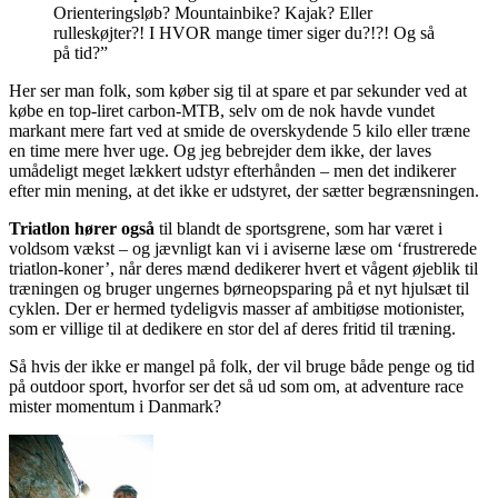
Orienteringsløb? Mountainbike? Kajak? Eller
rulleskøjter?! I HVOR mange timer siger du?!?! Og så
på tid?”
Her ser man folk, som køber sig til at spare et par sekunder ved at
købe en top-liret carbon-MTB, selv om de nok havde vundet
markant mere fart ved at smide de overskydende 5 kilo eller træne
en time mere hver uge. Og jeg bebrejder dem ikke, der laves
umådeligt meget lækkert udstyr efterhånden – men det indikerer
efter min mening, at det ikke er udstyret, der sætter begrænsningen.
Triatlon hører også
til blandt de sportsgrene, som har været i
voldsom vækst – og jævnligt kan vi i aviserne læse om ‘frustrerede
triatlon-koner’, når deres mænd dedikerer hvert et vågent øjeblik til
træningen og bruger ungernes børneopsparing på et nyt hjulsæt til
cyklen. Der er hermed tydeligvis masser af ambitiøse motionister,
som er villige til at dedikere en stor del af deres fritid til træning.
Så hvis der ikke er mangel på folk, der vil bruge både penge og tid
på outdoor sport, hvorfor ser det så ud som om, at adventure race
mister momentum i Danmark?