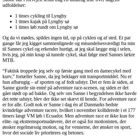
udfoldelser:
1 times cykling til Lyngby
1 times kajak på Lyngby sø
1 times løb rundt om Lyngby sø
Og da vi mødes, spildes ingen tid, op på cyklen og af sted. Et par
gange får jeg kigget sammenlignede og misundelsesværdigt fra min
til Sannes cykel og erkender hurtigt, at jeg skal lægge mig i selen,
hvis jeg, på min knap så tunede cykel, skal følge med Sannes lækre
MTB.
“Faktisk troppede jeg selv op første gang med en damecykel med
kurv,” fortæller Sanne, da jeg beklager mit transportmiddel. Nu er
hun afhængig – af sporten og af fedt udstyr. Det er fem år siden, at
Sanne gjorde sin entré på adventure race-scenen, og siden er det
gået stødt op ad bakke. Og selv om Sanne i begyndelsen ikke havde
det rette udstyr, blev der ikke set skævt til hende. For adventure race
er for alle. Godt nok er Sanne i dag én af Danmarks bedste
kvindelige adventure racere, hvilket i november kolliderede i et 177
timers langt VM løb i Ecuador. Men adventure race er ikke kun for
elite- og ekstremsportsudøvere, det er også for motionisten, der
ønsker regelmæssig motion, og for vennerne, der ønsker en sport,
hvor det sociale liv prioriteres og betones.