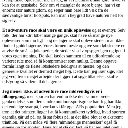
kan for at genskabe. Selv om vi mangler de store bjerge, har vi en
enormt stor naturrigdom, og søger man bare lidt væk fra de
sædvanlige turist-hotspots, kan man i høj grad have naturen helt for
sig selv.
Et adventure race skal være en unik oplevelse
og et eventyr. Selv
folk, der har kørt løbet mange gange, skal have så mange nye
oplevelser som mu ligt – og deltagerne skal opleve steder, man ikke
finder i guidebøgerne. Vores fornemmeste opgave som løbsledere er
at vise de små, skjulte perler, de steder vi selv opsøger igen og igen i
vores egen træning. De skal kædes sammen til en udfordrende og
varieret rute med så få kompromiser som muligt. Denne opgave
formår langt de fleste løbsledere heldigvis at mestre, og den
generelle kvalitet er dermed meget høj. Dette kan jeg især sige, idet
jeg ved, hvor meget arbejde der ligger i at søge tilladelser, skaffe
udstyr og så videre til deltagerne.
Jeg mener ikke, at adventure race nødvendigvis er i
tilbagegang,
men sporten har endnu ikke den samme brede
genkendelse, som flere andre outdoor-sportsgrene har. Jeg har ikke
det endelige svar på, hvordan vi får øget ARs popularitet. Men jeg
tror, at det primært ligger i at få kommunikeret tydeligt, hvad sporten
egentlig går ud på, og få sat fokus på, at det ikke blot er et ekstremt
triathlon. På den måde vil flere ‘almindelige mennesker’ også få
øjnene op for sporten. Bare for at slå det fast, så har jeg intet ondt i