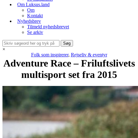
Om Luksus.land
Om
Kontakt
Nyhedsbrev
Tilmeld nyhedsbrevet
Se arkiv
×
Folk som inspirerer
,
Rejseliv & eventyr
Adventure Race – Friluftslivets
multisport set fra 2015