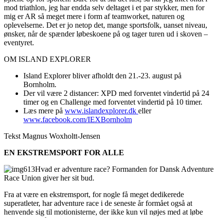
mod triathlon, jeg har endda selv deltaget i et par stykker, men for
mig er AR så meget mere i form af teamworket, naturen og
oplevelserne. Det er jo netop det, mange sportsfolk, uanset niveau,
ønsker, når de spænder løbeskoene på og tager turen ud i skoven –
eventyret.
OM ISLAND EXPLORER
Island Explorer bliver afholdt den 21.-23. august på
Bornholm.
Der vil være 2 distancer: XPD med forventet vindertid på 24
timer og en Challenge med forventet vindertid på 10 timer.
Læs mere på
www.islandexplorer.dk
eller
www.facebook.com/IEXBornholm
Tekst Magnus Woxholtt-Jensen
EN EKSTREMSPORT FOR ALLE
Hvad er adventure race? Formanden for Dansk Adventure
Race Union giver her sit bud.
Fra at være en ekstremsport, for nogle få meget dedikerede
superatleter, har adventure race i de seneste år formået også at
henvende sig til motionisterne, der ikke kun vil nøjes med at løbe