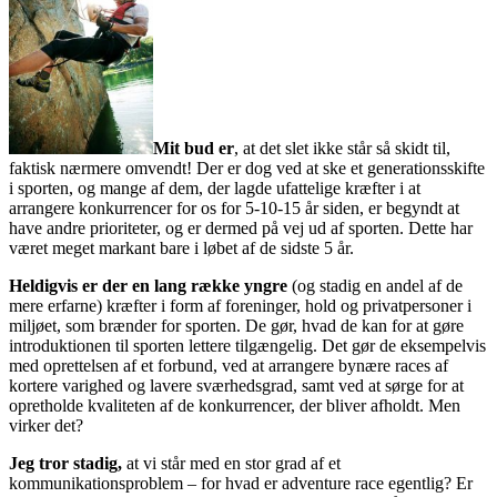
Mit bud er
, at det slet ikke står så skidt til,
faktisk nærmere omvendt! Der er dog ved at ske et generationsskifte
i sporten, og mange af dem, der lagde ufattelige kræfter i at
arrangere konkurrencer for os for 5-10-15 år siden, er begyndt at
have andre prioriteter, og er dermed på vej ud af sporten. Dette har
været meget markant bare i løbet af de sidste 5 år.
Heldigvis er der en lang række yngre
(og stadig en andel af de
mere erfarne) kræfter i form af foreninger, hold og privatpersoner i
miljøet, som brænder for sporten. De gør, hvad de kan for at gøre
introduktionen til sporten lettere tilgængelig. Det gør de eksempelvis
med oprettelsen af et forbund, ved at arrangere bynære races af
kortere varighed og lavere sværhedsgrad, samt ved at sørge for at
opretholde kvaliteten af de konkurrencer, der bliver afholdt. Men
virker det?
Jeg tror stadig,
at vi står med en stor grad af et
kommunikationsproblem – for hvad er adventure race egentlig? Er