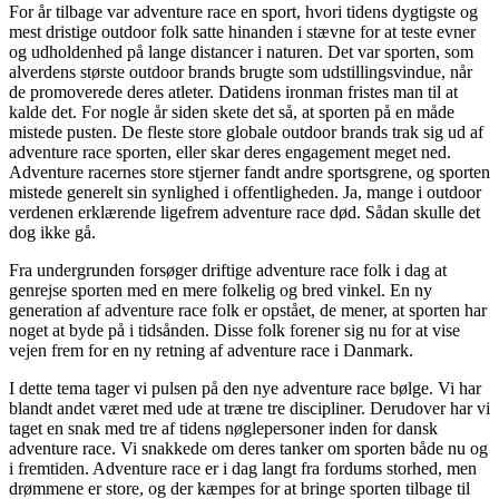
For år tilbage var adventure race en sport, hvori tidens dygtigste og
mest dristige outdoor folk satte hinanden i stævne for at teste evner
og udholdenhed på lange distancer i naturen. Det var sporten, som
alverdens største outdoor brands brugte som udstillingsvindue, når
de promoverede deres atleter. Datidens ironman fristes man til at
kalde det. For nogle år siden skete det så, at sporten på en måde
mistede pusten. De fleste store globale outdoor brands trak sig ud af
adventure race sporten, eller skar deres engagement meget ned.
Adventure racernes store stjerner fandt andre sportsgrene, og sporten
mistede generelt sin synlighed i offentligheden. Ja, mange i outdoor
verdenen erklærende ligefrem adventure race død. Sådan skulle det
dog ikke gå.
Fra undergrunden forsøger driftige adventure race folk i dag at
genrejse sporten med en mere folkelig og bred vinkel. En ny
generation af adventure race folk er opstået, de mener, at sporten har
noget at byde på i tidsånden. Disse folk forener sig nu for at vise
vejen frem for en ny retning af adventure race i Danmark.
I dette tema tager vi pulsen på den nye adventure race bølge. Vi har
blandt andet været med ude at træne tre discipliner. Derudover har vi
taget en snak med tre af tidens nøglepersoner inden for dansk
adventure race. Vi snakkede om deres tanker om sporten både nu og
i fremtiden. Adventure race er i dag langt fra fordums storhed, men
drømmene er store, og der kæmpes for at bringe sporten tilbage til