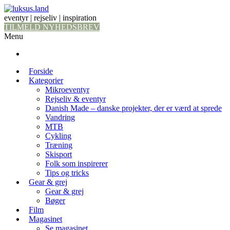
eventyr | rejseliv | inspiration
TILMELD NYHEDSBREV
Menu
Forside
Kategorier
Mikroeventyr
Rejseliv & eventyr
Danish Made – danske projekter, der er værd at sprede
Vandring
MTB
Cykling
Træning
Skisport
Folk som inspirerer
Tips og tricks
Gear & grej
Gear & grej
Bøger
Film
Magasinet
Se magasinet