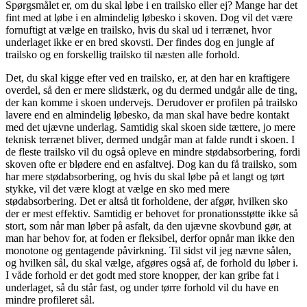
Spørgsmålet er, om du skal løbe i en trailsko eller ej? Mange har det
fint med at løbe i en almindelig løbesko i skoven. Dog vil det være
fornuftigt at vælge en trailsko, hvis du skal ud i terrænet, hvor
underlaget ikke er en bred skovsti. Der findes dog en jungle af
trailsko og en forskellig trailsko til næsten alle forhold.
Det, du skal kigge efter ved en trailsko, er, at den har en kraftigere
overdel, så den er mere slidstærk, og du dermed undgår alle de ting,
der kan komme i skoen undervejs. Derudover er profilen på trailsko
lavere end en almindelig løbesko, da man skal have bedre kontakt
med det ujævne underlag. Samtidig skal skoen side tættere, jo mere
teknisk terrænet bliver, dermed undgår man at falde rundt i skoen. I
de fleste trailsko vil du også opleve en mindre stødabsorbering, fordi
skoven ofte er blødere end en asfaltvej. Dog kan du få trailsko, som
har mere stødabsorbering, og hvis du skal løbe på et langt og tørt
stykke, vil det være klogt at vælge en sko med mere
stødabsorbering. Det er altså tit forholdene, der afgør, hvilken sko
der er mest effektiv. Samtidig er behovet for pronationsstøtte ikke så
stort, som når man løber på asfalt, da den ujævne skovbund gør, at
man har behov for, at foden er fleksibel, derfor opnår man ikke den
monotone og gentagende påvirkning. Til sidst vil jeg nævne sålen,
og hvilken sål, du skal vælge, afgøres også af, de forhold du løber i.
I våde forhold er det godt med store knopper, der kan gribe fat i
underlaget, så du står fast, og under tørre forhold vil du have en
mindre profileret sål.