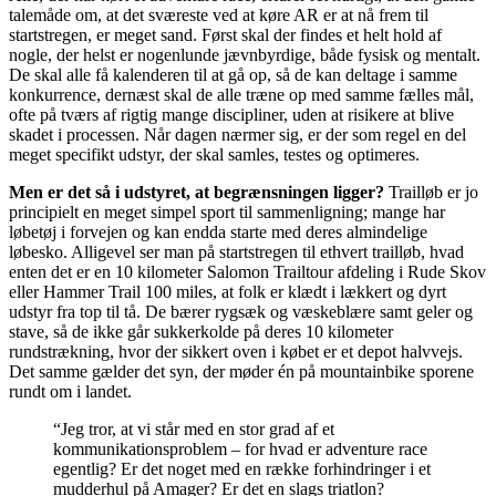
talemåde om, at det sværeste ved at køre AR er at nå frem til
startstregen, er meget sand. Først skal der findes et helt hold af
nogle, der helst er nogenlunde jævnbyrdige, både fysisk og mentalt.
De skal alle få kalenderen til at gå op, så de kan deltage i samme
konkurrence, dernæst skal de alle træne op med samme fælles mål,
ofte på tværs af rigtig mange discipliner, uden at risikere at blive
skadet i processen. Når dagen nærmer sig, er der som regel en del
meget specifikt udstyr, der skal samles, testes og optimeres.
Men er det så i udstyret, at begrænsningen ligger?
Trailløb er jo
principielt en meget simpel sport til sammenligning; mange har
løbetøj i forvejen og kan endda starte med deres almindelige
løbesko. Alligevel ser man på startstregen til ethvert trailløb, hvad
enten det er en 10 kilometer Salomon Trailtour afdeling i Rude Skov
eller Hammer Trail 100 miles, at folk er klædt i lækkert og dyrt
udstyr fra top til tå. De bærer rygsæk og væskeblære samt geler og
stave, så de ikke går sukkerkolde på deres 10 kilometer
rundstrækning, hvor der sikkert oven i købet er et depot halvvejs.
Det samme gælder det syn, der møder én på mountainbike sporene
rundt om i landet.
“Jeg tror, at vi står med en stor grad af et
kommunikationsproblem – for hvad er adventure race
egentlig? Er det noget med en række forhindringer i et
mudderhul på Amager? Er det en slags triatlon?