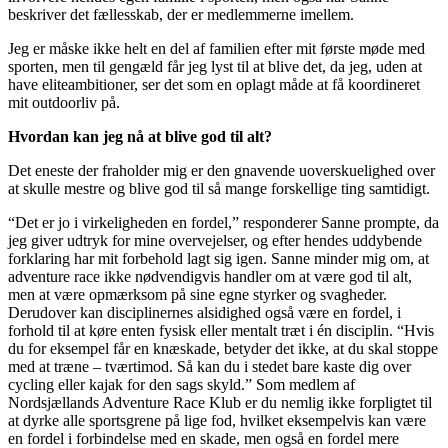
beskriver det fællesskab, der er medlemmerne imellem.
Jeg er måske ikke helt en del af familien efter mit første møde med
sporten, men til gengæld får jeg lyst til at blive det, da jeg, uden at
have eliteambitioner, ser det som en oplagt måde at få koordineret
mit outdoorliv på.
Hvordan kan jeg nå at blive god til alt?
Det eneste der fraholder mig er den gnavende uoverskuelighed over
at skulle mestre og blive god til så mange forskellige ting samtidigt.
“Det er jo i virkeligheden en fordel,” responderer Sanne prompte, da
jeg giver udtryk for mine overvejelser, og efter hendes uddybende
forklaring har mit forbehold lagt sig igen. Sanne minder mig om, at
adventure race ikke nødvendigvis handler om at være god til alt,
men at være opmærksom på sine egne styrker og svagheder.
Derudover kan disciplinernes alsidighed også være en fordel, i
forhold til at køre enten fysisk eller mentalt træt i én disciplin. “Hvis
du for eksempel får en knæskade, betyder det ikke, at du skal stoppe
med at træne – tværtimod. Så kan du i stedet bare kaste dig over
cycling eller kajak for den sags skyld.” Som medlem af
Nordsjællands Adventure Race Klub er du nemlig ikke forpligtet til
at dyrke alle sportsgrene på lige fod, hvilket eksempelvis kan være
en fordel i forbindelse med en skade, men også en fordel mere