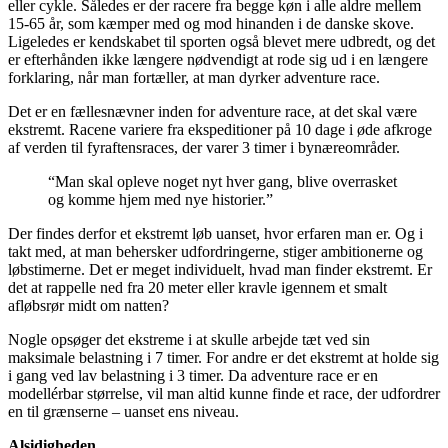
eller cykle. Således er der racere fra begge køn i alle aldre mellem
15-65 år, som kæmper med og mod hinanden i de danske skove.
Ligeledes er kendskabet til sporten også blevet mere udbredt, og det
er efterhånden ikke længere nødvendigt at rode sig ud i en længere
forklaring, når man fortæller, at man dyrker adventure race.
Det er en fællesnævner inden for adventure race, at det skal være
ekstremt. Racene variere fra ekspeditioner på 10 dage i øde afkroge
af verden til fyraftensraces, der varer 3 timer i bynæreområder.
“Man skal opleve noget nyt hver gang, blive overrasket
og komme hjem med nye historier.”
Der findes derfor et ekstremt løb uanset, hvor erfaren man er. Og i
takt med, at man behersker udfordringerne, stiger ambitionerne og
løbstimerne. Det er meget individuelt, hvad man finder ekstremt. Er
det at rappelle ned fra 20 meter eller kravle igennem et smalt
afløbsrør midt om natten?
Nogle opsøger det ekstreme i at skulle arbejde tæt ved sin
maksimale belastning i 7 timer. For andre er det ekstremt at holde sig
i gang ved lav belastning i 3 timer. Da adventure race er en
modellérbar størrelse, vil man altid kunne finde et race, der udfordrer
en til grænserne – uanset ens niveau.
Alsidigheden