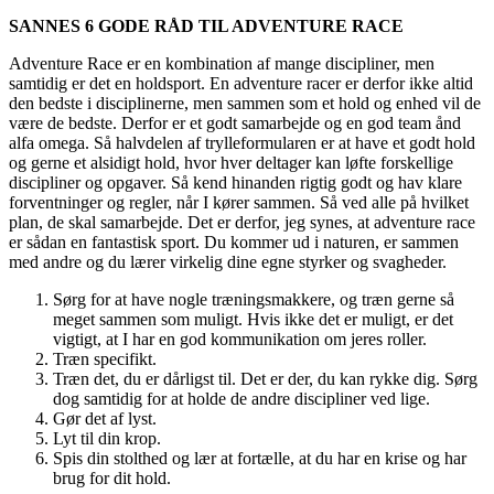
SANNES 6 GODE RÅD TIL ADVENTURE RACE
Adventure Race er en kombination af mange discipliner, men
samtidig er det en holdsport. En adventure racer er derfor ikke altid
den bedste i disciplinerne, men sammen som et hold og enhed vil de
være de bedste. Derfor er et godt samarbejde og en god team ånd
alfa omega. Så halvdelen af trylleformularen er at have et godt hold
og gerne et alsidigt hold, hvor hver deltager kan løfte forskellige
discipliner og opgaver. Så kend hinanden rigtig godt og hav klare
forventninger og regler, når I kører sammen. Så ved alle på hvilket
plan, de skal samarbejde. Det er derfor, jeg synes, at adventure race
er sådan en fantastisk sport. Du kommer ud i naturen, er sammen
med andre og du lærer virkelig dine egne styrker og svagheder.
Sørg for at have nogle træningsmakkere, og træn gerne så
meget sammen som muligt. Hvis ikke det er muligt, er det
vigtigt, at I har en god kommunikation om jeres roller.
Træn specifikt.
Træn det, du er dårligst til. Det er der, du kan rykke dig. Sørg
dog samtidig for at holde de andre discipliner ved lige.
Gør det af lyst.
Lyt til din krop.
Spis din stolthed og lær at fortælle, at du har en krise og har
brug for dit hold.