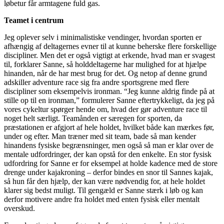
løbetur får armtagene fuld gas.
Teamet i centrum
Jeg oplever selv i minimalistiske vendinger, hvordan sporten er
afhængig af deltagernes evner til at kunne beherske flere forskellige
discipliner. Men det er også vigtigt at erkende, hvad man er svagest
til, forklarer Sanne, så holddeltagerne har mulighed for at hjælpe
hinanden, når de har mest brug for det. Og netop af denne grund
adskiller adventure race sig fra andre sportsgrene med flere
discipliner som eksempelvis ironman. “Jeg kunne aldrig finde på at
stille op til en ironman,” formulerer Sanne eftertrykkeligt, da jeg på
vores cykeltur spørger hende om, hvad der gør adventure race til
noget helt særligt. Teamånden er særegen for sporten, da
præstationen er afgjort af hele holdet, hvilket både kan mærkes før,
under og efter. Man træner med sit team, bade så man kender
hinandens fysiske begrænsninger, men også så man er klar over de
mentale udfordringer, der kan opstå for den enkelte. En stor fysisk
udfordring for Sanne er for eksempel at holde kadence med de store
drenge under kajakroning – derfor bindes en snor til Sannes kajak,
så hun får den hjælp, der kan være nødvendig for, at hele holdet
klarer sig bedst muligt. Til gengæld er Sanne stærk i løb og kan
derfor motivere andre fra holdet med enten fysisk eller mentalt
overskud.