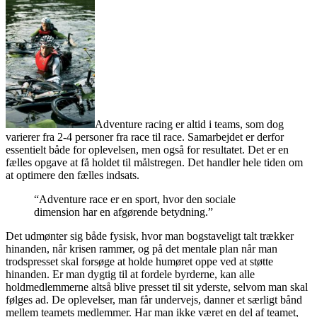
Adventure racing er altid i teams, som dog
varierer fra 2-4 personer fra race til race. Samarbejdet er derfor
essentielt både for oplevelsen, men også for resultatet. Det er en
fælles opgave at få holdet til målstregen. Det handler hele tiden om
at optimere den fælles indsats.
“Adventure race er en sport, hvor den sociale
dimension har en afgørende betydning.”
Det udmønter sig både fysisk, hvor man bogstaveligt talt trækker
hinanden, når krisen rammer, og på det mentale plan når man
trodspresset skal forsøge at holde humøret oppe ved at støtte
hinanden. Er man dygtig til at fordele byrderne, kan alle
holdmedlemmerne altså blive presset til sit yderste, selvom man skal
følges ad. De oplevelser, man får undervejs, danner et særligt bånd
mellem teamets medlemmer. Har man ikke været en del af teamet,