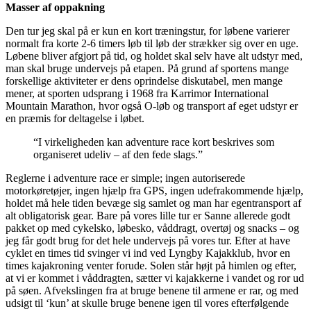
Masser af oppakning
Den tur jeg skal på er kun en kort træningstur, for løbene varierer
normalt fra korte 2-6 timers løb til løb der strækker sig over en uge.
Løbene bliver afgjort på tid, og holdet skal selv have alt udstyr med,
man skal bruge undervejs på etapen. På grund af sportens mange
forskellige aktiviteter er dens oprindelse diskutabel, men mange
mener, at sporten udsprang i 1968 fra Karrimor International
Mountain Marathon, hvor også O-løb og transport af eget udstyr er
en præmis for deltagelse i løbet.
“I virkeligheden kan adventure race kort beskrives som
organiseret udeliv – af den fede slags.”
Reglerne i adventure race er simple; ingen autoriserede
motorkøretøjer, ingen hjælp fra GPS, ingen udefrakommende hjælp,
holdet må hele tiden bevæge sig samlet og man har egentransport af
alt obligatorisk gear. Bare på vores lille tur er Sanne allerede godt
pakket op med cykelsko, løbesko, våddragt, overtøj og snacks – og
jeg får godt brug for det hele undervejs på vores tur. Efter at have
cyklet en times tid svinger vi ind ved Lyngby Kajakklub, hvor en
times kajakroning venter forude. Solen står højt på himlen og efter,
at vi er kommet i våddragten, sætter vi kajakkerne i vandet og ror ud
på søen. Afvekslingen fra at bruge benene til armene er rar, og med
udsigt til ‘kun’ at skulle bruge benene igen til vores efterfølgende