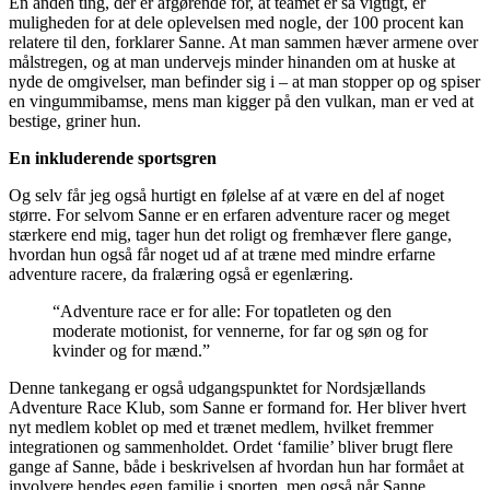
En anden ting, der er afgørende for, at teamet er så vigtigt, er
muligheden for at dele oplevelsen med nogle, der 100 procent kan
relatere til den, forklarer Sanne. At man sammen hæver armene over
målstregen, og at man undervejs minder hinanden om at huske at
nyde de omgivelser, man befinder sig i – at man stopper op og spiser
en vingummibamse, mens man kigger på den vulkan, man er ved at
bestige, griner hun.
En inkluderende sportsgren
Og selv får jeg også hurtigt en følelse af at være en del af noget
større. For selvom Sanne er en erfaren adventure racer og meget
stærkere end mig, tager hun det roligt og fremhæver flere gange,
hvordan hun også får noget ud af at træne med mindre erfarne
adventure racere, da fralæring også er egenlæring.
“Adventure race er for alle: For topatleten og den
moderate motionist, for vennerne, for far og søn og for
kvinder og for mænd.”
Denne tankegang er også udgangspunktet for Nordsjællands
Adventure Race Klub, som Sanne er formand for. Her bliver hvert
nyt medlem koblet op med et trænet medlem, hvilket fremmer
integrationen og sammenholdet. Ordet ‘familie’ bliver brugt flere
gange af Sanne, både i beskrivelsen af hvordan hun har formået at
involvere hendes egen familie i sporten, men også når Sanne