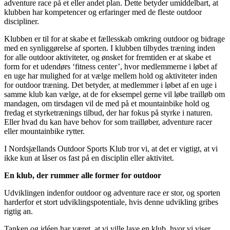
adventure race på et eller andet plan. Dette betyder umiddelbart, at
klubben har kompetencer og erfaringer med de fleste outdoor
discipliner.
Klubben er til for at skabe et fællesskab omkring outdoor og bidrage
med en synliggørelse af sporten. I klubben tilbydes træning inden
for alle outdoor aktiviteter, og ønsket for fremtiden er at skabe et
form for et udendørs ‘fitness center’, hvor medlemmerne i løbet af
en uge har mulighed for at vælge mellem hold og aktiviteter inden
for outdoor træning. Det betyder, at medlemmer i løbet af en uge i
samme klub kan vælge, at de for eksempel gerne vil løbe trailløb om
mandagen, om tirsdagen vil de med på et mountainbike hold og
fredag et styrketrænings tilbud, der har fokus på styrke i naturen.
Eller hvad du kan have behov for som trailløber, adventure racer
eller mountainbike rytter.
I Nordsjællands Outdoor Sports Klub tror vi, at det er vigtigt, at vi
ikke kun at låser os fast på en disciplin eller aktivitet.
En klub, der rummer alle former for outdoor
Udviklingen indenfor outdoor og adventure race er stor, og sporten
harderfor et stort udviklingspotentiale, hvis denne udvikling gribes
rigtig an.
Tanken og idéen har været, at vi ville lave en klub, hvor vi viser