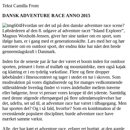
Tekst Camilla From
DANSK ADVENTURE RACE ANNO 2015
Hvordan ser det ud på den danske adventure race scene?
Løbslederen af den 8. udgave af adventure racet “Island Explorer”,
Magnus Woxholtt-Jensen, giver her sine tanker om en sport, som
ifølge ham, er i gang med et generationsskifte. Læs med her og hør
nærmere om en outdoor sport, der endnu ikke har nået den brede
gennemslagskraft i Danmark.
Inden for de seneste par år har der været et boom inden for outdoor
sporten, primært i form af trailløb og mountainbike, men også kajak
og klatring er i en tydelig vækstfase. Flere og flere dropper
løbebåndet i fitnesscenteret og tager i stedet en tur i skoven. Som
modreaktion på vores digitaliserede og for manges vedkommende
stillesiddende hverdag finder vi vores åndehuller mellem træerne
eller bølgerne, hvor vi presser vores kroppe til det yderste. Samtidig
med denne stigende efterspørgsel på flere udendørsoplevelser har
det, udefra, set ud til, at adventure race har været i tilbagegang. Men
har sporten det? Og i så fald, hvorfor? Som en kombination af de
ovenstående populære discipliner, burde adventure race have
mærket samme vækst.
Alle, der har kørt et adventure race, erfarer ret hurtigt, at den gamle