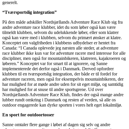
generelt.
“Tværsportslig integration”
På den måde adskiller Nordsjællands Adventure Race Klub sig fra
andre adventure race klubber, idet du som løber også kan være
tilmeldt klubben, selvom du udelukkende løber, eller som klatrer
også kan være med i klubben, selvom du primært ønsker at klatre.
Konceptet om valgfriheden i klubbens udbydelser er hentet fra
Canada: “I Canada oplevede jeg næsten alle steder, at adventure
race klubber ikke kun var for adventure racere med interesse for alle
discipliner, men også for mountainbikeren, klatreren, kajakroeren og
løberen.” Konceptet var for smart til at ignorere, og Sanne
implementerede det derfor også i Danmark. Derved opfordrer
klubben til en tværsportslig integration, der både er til fordel for
adventure raceren, men også for eksempelvis mountainbikeren, der
har mulighed for at møde andre uden for sit eget miljø, og samtidig
har mulighed for at snuse til andre sportsgrene. Ud over
Nordsjællands Adventure Race Klub, findes der også mange andre
lubber rundt omkring i Danmark og resten af verden, så alle os
outdoor engagerede kan dyrke sporten i vores helt eget lokalmiljø.
En sport for outdoortosser
Sanne omtaler flere gange i løbet af dagen sig selv og andre