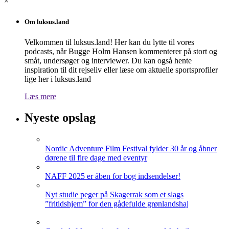
×
Om luksus.land
Velkommen til luksus.land! Her kan du lytte til vores
podcasts, når Bugge Holm Hansen kommenterer på stort og
småt, undersøger og interviewer. Du kan også hente
inspiration til dit rejseliv eller læse om aktuelle sportsprofiler
lige her i luksus.land
Læs mere
Nyeste opslag
Nordic Adventure Film Festival fylder 30 år og åbner
dørene til fire dage med eventyr
NAFF 2025 er åben for bog indsendelser!
Nyt studie peger på Skagerrak som et slags
”fritidshjem” for den gådefulde grønlandshaj