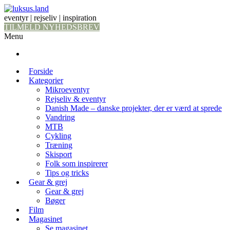
eventyr | rejseliv | inspiration
TILMELD NYHEDSBREV
Menu
Forside
Kategorier
Mikroeventyr
Rejseliv & eventyr
Danish Made – danske projekter, der er værd at sprede
Vandring
MTB
Cykling
Træning
Skisport
Folk som inspirerer
Tips og tricks
Gear & grej
Gear & grej
Bøger
Film
Magasinet
Se magasinet