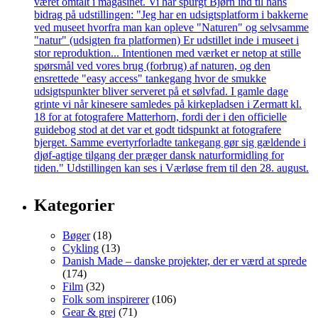
Kategorier
Bøger
(18)
Cykling
(13)
Danish Made – danske projekter, der er værd at sprede
(174)
Film
(32)
Folk som inspirerer
(106)
Gear & grej
(71)