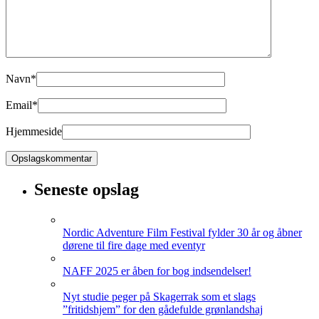
Navn
*
Email
*
Hjemmeside
Seneste opslag
Nordic Adventure Film Festival fylder 30 år og åbner
dørene til fire dage med eventyr
NAFF 2025 er åben for bog indsendelser!
Nyt studie peger på Skagerrak som et slags
”fritidshjem” for den gådefulde grønlandshaj