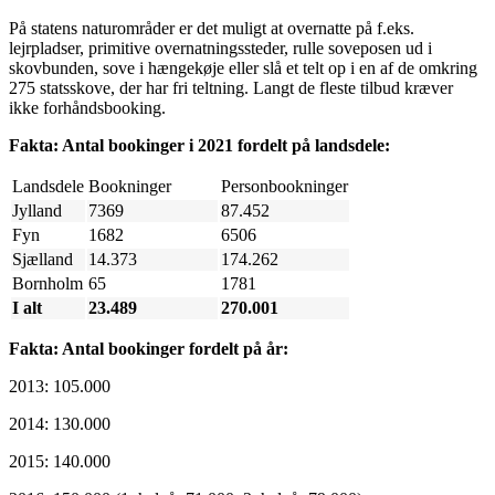
På statens naturområder er det muligt at overnatte på f.eks.
lejrpladser, primitive overnatningssteder, rulle soveposen ud i
skovbunden, sove i hængekøje eller slå et telt op i en af de omkring
275 statsskove, der har fri teltning. Langt de fleste tilbud kræver
ikke forhåndsbooking.
Fakta: Antal bookinger i 2021 fordelt på landsdele:
Landsdele
Bookninger
Personbookninger
Jylland
7369
87.452
Fyn
1682
6506
Sjælland
14.373
174.262
Bornholm
65
1781
I alt
23.489
270.001
Fakta: Antal bookinger fordelt på år:
2013: 105.000
2014: 130.000
2015: 140.000