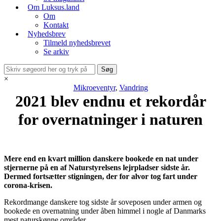
Om Luksus.land
Om
Kontakt
Nyhedsbrev
Tilmeld nyhedsbrevet
Se arkiv
×
Mikroeventyr
,
Vandring
2021 blev endnu et rekordår
for overnatninger i naturen
Mere end en kvart million danskere bookede en nat under
stjernerne på en af Naturstyrelsens lejrpladser sidste år.
Dermed fortsætter stigningen, der for alvor tog fart under
corona-krisen.
Rekordmange danskere tog sidste år soveposen under armen og
bookede en overnatning under åben himmel i nogle af Danmarks
mest naturskønne områder.