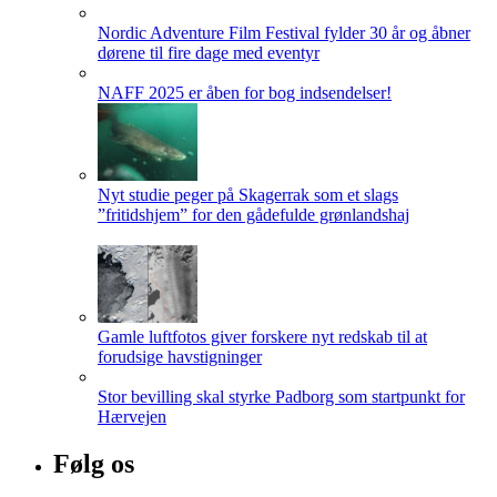
Nordic Adventure Film Festival fylder 30 år og åbner
dørene til fire dage med eventyr
NAFF 2025 er åben for bog indsendelser!
Nyt studie peger på Skagerrak som et slags
”fritidshjem” for den gådefulde grønlandshaj
Gamle luftfotos giver forskere nyt redskab til at
forudsige havstigninger
Stor bevilling skal styrke Padborg som startpunkt for
Hærvejen
Følg os