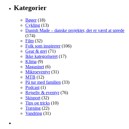
Kategorier
Bøger
(18)
Cykling
(13)
Danish Made – danske projekter, der er værd at sprede
(174)
Film
(32)
Folk som inspirerer
(106)
Gear & grej
(71)
Ikke kategoriseret
(17)
Klima
(9)
Magasinet
(6)
Mikroeventyr
(31)
MTB
(12)
På tur med familien
(33)
Podcast
(1)
Rejseliv & eventyr
(76)
Skisport
(32)
Tips og tricks
(10)
Træning
(22)
Vandring
(31)