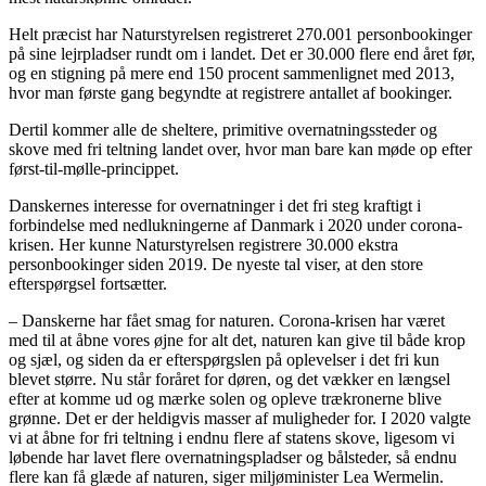
Helt præcist har Naturstyrelsen registreret 270.001 personbookinger
på sine lejrpladser rundt om i landet. Det er 30.000 flere end året før,
og en stigning på mere end 150 procent sammenlignet med 2013,
hvor man første gang begyndte at registrere antallet af bookinger.
Dertil kommer alle de sheltere, primitive overnatningssteder og
skove med fri teltning landet over, hvor man bare kan møde op efter
først-til-mølle-princippet.
Danskernes interesse for overnatninger i det fri steg kraftigt i
forbindelse med nedlukningerne af Danmark i 2020 under corona-
krisen. Her kunne Naturstyrelsen registrere 30.000 ekstra
personbookinger siden 2019. De nyeste tal viser, at den store
efterspørgsel fortsætter.
– Danskerne har fået smag for naturen. Corona-krisen har været
med til at åbne vores øjne for alt det, naturen kan give til både krop
og sjæl, og siden da er efterspørgslen på oplevelser i det fri kun
blevet større. Nu står foråret for døren, og det vækker en længsel
efter at komme ud og mærke solen og opleve trækronerne blive
grønne. Det er der heldigvis masser af muligheder for. I 2020 valgte
vi at åbne for fri teltning i endnu flere af statens skove, ligesom vi
løbende har lavet flere overnatningspladser og bålsteder, så endnu
flere kan få glæde af naturen, siger miljøminister Lea Wermelin.