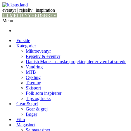
eventyr | rejseliv | inspiration
TILMELD NYHEDSBREV
Menu
Forside
Kategorier
Mikroeventyr
Rejseliv & eventyr
Danish Made – danske projekter, der er værd at sprede
Vandring
MTB
Cykling
Træning
Skisport
Folk som inspirerer
Tips og tricks
Gear & grej
Gear & grej
Bøger
Film
Magasinet
Se magasinet