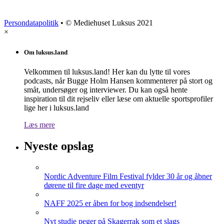
Persondatapolitik
• © Mediehuset Luksus 2021
×
Om luksus.land
Velkommen til luksus.land! Her kan du lytte til vores
podcasts, når Bugge Holm Hansen kommenterer på stort og
småt, undersøger og interviewer. Du kan også hente
inspiration til dit rejseliv eller læse om aktuelle sportsprofiler
lige her i luksus.land
Læs mere
Nyeste opslag
Nordic Adventure Film Festival fylder 30 år og åbner
dørene til fire dage med eventyr
NAFF 2025 er åben for bog indsendelser!
Nyt studie peger på Skagerrak som et slags