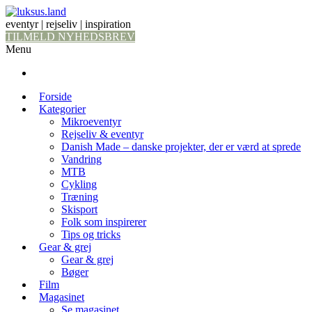
eventyr | rejseliv | inspiration
TILMELD NYHEDSBREV
Menu
Forside
Kategorier
Mikroeventyr
Rejseliv & eventyr
Danish Made – danske projekter, der er værd at sprede
Vandring
MTB
Cykling
Træning
Skisport
Folk som inspirerer
Tips og tricks
Gear & grej
Gear & grej
Bøger
Film
Magasinet
Se magasinet