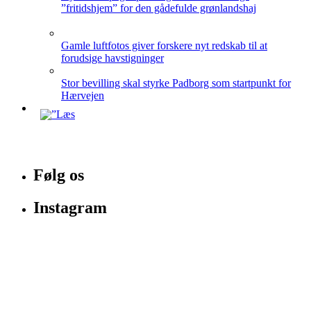
”fritidshjem” for den gådefulde grønlandshaj
Gamle luftfotos giver forskere nyt redskab til at
forudsige havstigninger
Stor bevilling skal styrke Padborg som startpunkt for
Hærvejen
Følg os
Instagram