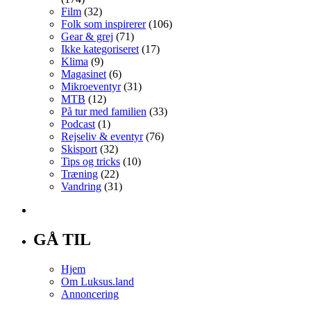
Film
(32)
Folk som inspirerer
(106)
Gear & grej
(71)
Ikke kategoriseret
(17)
Klima
(9)
Magasinet
(6)
Mikroeventyr
(31)
MTB
(12)
På tur med familien
(33)
Podcast
(1)
Rejseliv & eventyr
(76)
Skisport
(32)
Tips og tricks
(10)
Træning
(22)
Vandring
(31)
GÅ TIL
Hjem
Om Luksus.land
Annoncering