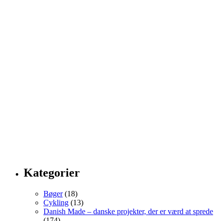
Kategorier
Bøger
(18)
Cykling
(13)
Danish Made – danske projekter, der er værd at sprede
(174)