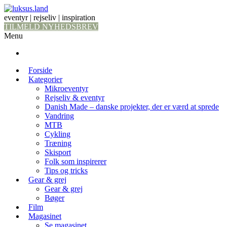
eventyr | rejseliv | inspiration
TILMELD NYHEDSBREV
Menu
Forside
Kategorier
Mikroeventyr
Rejseliv & eventyr
Danish Made – danske projekter, der er værd at sprede
Vandring
MTB
Cykling
Træning
Skisport
Folk som inspirerer
Tips og tricks
Gear & grej
Gear & grej
Bøger
Film
Magasinet
Se magasinet