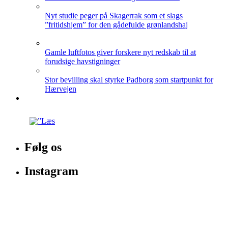
Nyt studie peger på Skagerrak som et slags
”fritidshjem” for den gådefulde grønlandshaj
Gamle luftfotos giver forskere nyt redskab til at
forudsige havstigninger
Stor bevilling skal styrke Padborg som startpunkt for
Hærvejen
Følg os
Instagram