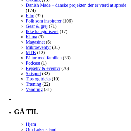
Danish Made – danske projekter, der er værd at sprede
(174)
Film
(32)
Folk som inspirerer
(106)
Gear & grej
(71)
Ikke kategoriseret
(17)
Klima
(9)
Magasinet
(6)
Mikroeventyr
(31)
MTB
(12)
På tur med familien
(33)
Podcast
(1)
Rejseliv & eventyr
(76)
Skisport
(32)
Tips og tricks
(10)
Træning
(22)
Vandring
(31)
GÅ TIL
Hjem
Om Luksus.land