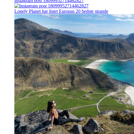
Instagram post 18099952714462827
Lonely Planet har listet Europas 20 bedste strande