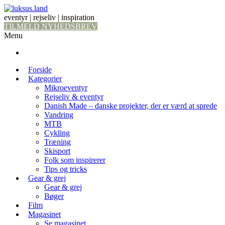
eventyr | rejseliv | inspiration
TILMELD NYHEDSBREV
Menu
Forside
Kategorier
Mikroeventyr
Rejseliv & eventyr
Danish Made – danske projekter, der er værd at sprede
Vandring
MTB
Cykling
Træning
Skisport
Folk som inspirerer
Tips og tricks
Gear & grej
Gear & grej
Bøger
Film
Magasinet
Se magasinet