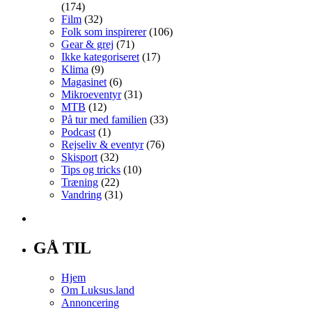
(174)
Film
(32)
Folk som inspirerer
(106)
Gear & grej
(71)
Ikke kategoriseret
(17)
Klima
(9)
Magasinet
(6)
Mikroeventyr
(31)
MTB
(12)
På tur med familien
(33)
Podcast
(1)
Rejseliv & eventyr
(76)
Skisport
(32)
Tips og tricks
(10)
Træning
(22)
Vandring
(31)
GÅ TIL
Hjem
Om Luksus.land
Annoncering