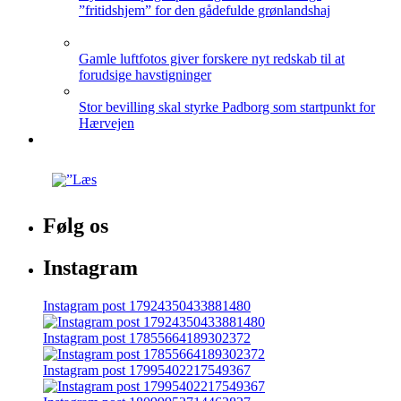
”fritidshjem” for den gådefulde grønlandshaj
Gamle luftfotos giver forskere nyt redskab til at
forudsige havstigninger
Stor bevilling skal styrke Padborg som startpunkt for
Hærvejen
Følg os
Instagram
Instagram post 17924350433881480
Instagram post 17855664189302372
Instagram post 17995402217549367