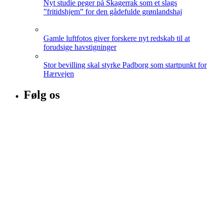
Nyt studie peger på Skagerrak som et slags
”fritidshjem” for den gådefulde grønlandshaj
Gamle luftfotos giver forskere nyt redskab til at
forudsige havstigninger
Stor bevilling skal styrke Padborg som startpunkt for
Hærvejen
Følg os