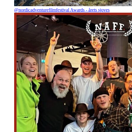
@nordicadventurefilmfestival Awards - årets sjoves