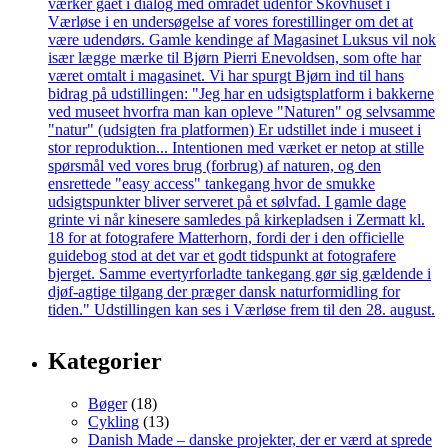
Kategorier
Bøger
(18)
Cykling
(13)
Danish Made – danske projekter, der er værd at sprede