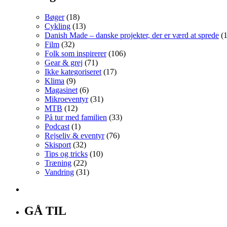
Bøger
(18)
Cykling
(13)
Danish Made – danske projekter, der er værd at sprede
(1
Film
(32)
Folk som inspirerer
(106)
Gear & grej
(71)
Ikke kategoriseret
(17)
Klima
(9)
Magasinet
(6)
Mikroeventyr
(31)
MTB
(12)
På tur med familien
(33)
Podcast
(1)
Rejseliv & eventyr
(76)
Skisport
(32)
Tips og tricks
(10)
Træning
(22)
Vandring
(31)
GÅ TIL