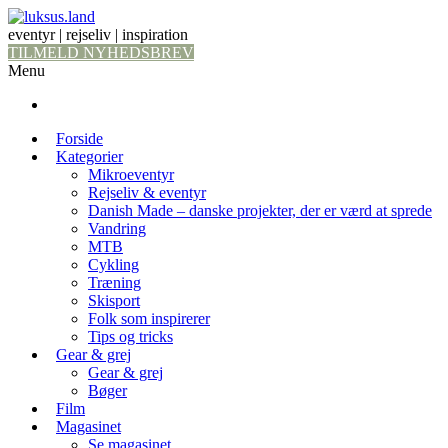
eventyr | rejseliv | inspiration
TILMELD NYHEDSBREV
Menu
Forside
Kategorier
Mikroeventyr
Rejseliv & eventyr
Danish Made – danske projekter, der er værd at sprede
Vandring
MTB
Cykling
Træning
Skisport
Folk som inspirerer
Tips og tricks
Gear & grej
Gear & grej
Bøger
Film
Magasinet
Se magasinet