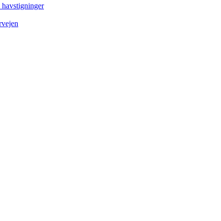
e havstigninger
rvejen