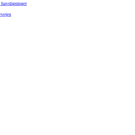
e havstigninger
rvejen