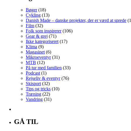
Bøger
(18)
Cykling
(13)
Danish Made – danske projekter, der er værd at sprede
(1
Film
(32)
Folk som inspirerer
(106)
Gear & grej
(71)
Ikke kategoriseret
(17)
Klima
(9)
Magasinet
(6)
Mikroeventyr
(31)
MTB
(12)
På tur med familien
(33)
Podcast
(1)
Rejseliv & eventyr
(76)
Skisport
(32)
Tips og tricks
(10)
Træning
(22)
Vandring
(31)
GÅ TIL