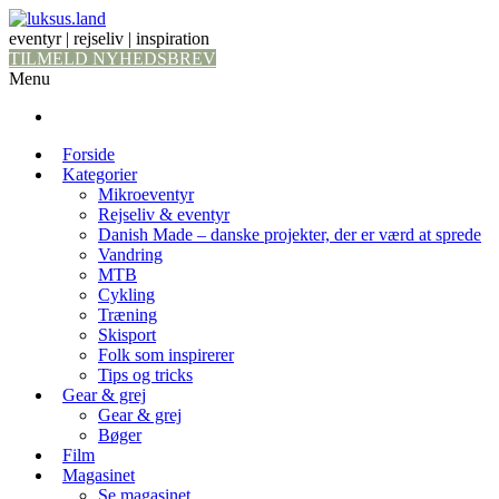
eventyr | rejseliv | inspiration
TILMELD NYHEDSBREV
Menu
Forside
Kategorier
Mikroeventyr
Rejseliv & eventyr
Danish Made – danske projekter, der er værd at sprede
Vandring
MTB
Cykling
Træning
Skisport
Folk som inspirerer
Tips og tricks
Gear & grej
Gear & grej
Bøger
Film
Magasinet
Se magasinet