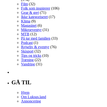
Film
(32)
Folk som inspirerer
(106)
Gear & grej
(71)
Ikke kategoriseret
(17)
Klima
(9)
Magasinet
(6)
Mikroeventyr
(31)
MTB
(12)
På tur med familien
(33)
Podcast
(1)
Rejseliv & eventyr
(76)
Skisport
(32)
Tips og tricks
(10)
Træning
(22)
Vandring
(31)
GÅ TIL
Hjem
Om Luksus.land
Annoncering