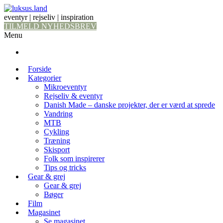
eventyr | rejseliv | inspiration
TILMELD NYHEDSBREV
Menu
Forside
Kategorier
Mikroeventyr
Rejseliv & eventyr
Danish Made – danske projekter, der er værd at sprede
Vandring
MTB
Cykling
Træning
Skisport
Folk som inspirerer
Tips og tricks
Gear & grej
Gear & grej
Bøger
Film
Magasinet
Se magasinet