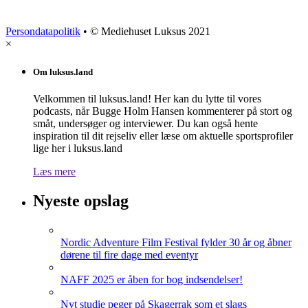
Persondatapolitik
• © Mediehuset Luksus 2021
×
Om luksus.land
Velkommen til luksus.land! Her kan du lytte til vores
podcasts, når Bugge Holm Hansen kommenterer på stort og
småt, undersøger og interviewer. Du kan også hente
inspiration til dit rejseliv eller læse om aktuelle sportsprofiler
lige her i luksus.land
Læs mere
Nyeste opslag
Nordic Adventure Film Festival fylder 30 år og åbner
dørene til fire dage med eventyr
NAFF 2025 er åben for bog indsendelser!
Nyt studie peger på Skagerrak som et slags