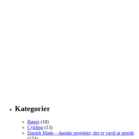
Kategorier
Bøger
(18)
Cykling
(13)
Danish Made – danske projekter, der er værd at sprede
(174)