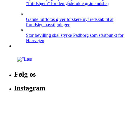
”fritidshjem” for den gådefulde grønlandshaj
Gamle luftfotos giver forskere nyt redskab til at
forudsige havstigninger
Stor bevilling skal styrke Padborg som startpunkt for
Hærvejen
Følg os
Instagram