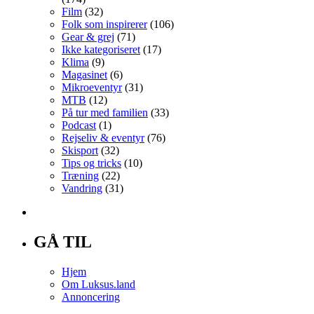
Film
(32)
Folk som inspirerer
(106)
Gear & grej
(71)
Ikke kategoriseret
(17)
Klima
(9)
Magasinet
(6)
Mikroeventyr
(31)
MTB
(12)
På tur med familien
(33)
Podcast
(1)
Rejseliv & eventyr
(76)
Skisport
(32)
Tips og tricks
(10)
Træning
(22)
Vandring
(31)
GÅ TIL
Hjem
Om Luksus.land
Annoncering