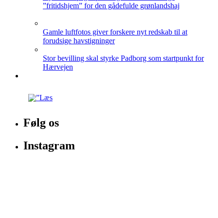
”fritidshjem” for den gådefulde grønlandshaj
Gamle luftfotos giver forskere nyt redskab til at
forudsige havstigninger
Stor bevilling skal styrke Padborg som startpunkt for
Hærvejen
Følg os
Instagram