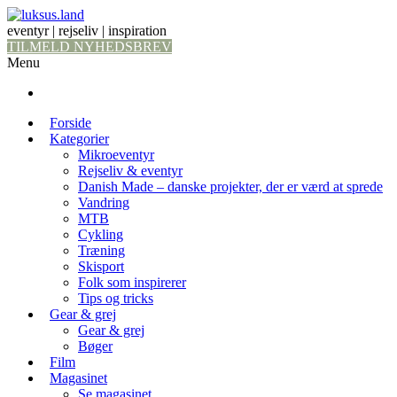
eventyr | rejseliv | inspiration
TILMELD NYHEDSBREV
Menu
Forside
Kategorier
Mikroeventyr
Rejseliv & eventyr
Danish Made – danske projekter, der er værd at sprede
Vandring
MTB
Cykling
Træning
Skisport
Folk som inspirerer
Tips og tricks
Gear & grej
Gear & grej
Bøger
Film
Magasinet
Se magasinet