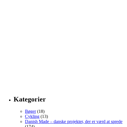
Kategorier
Bøger
(18)
Cykling
(13)
Danish Made – danske projekter, der er værd at sprede
(174)