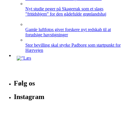
Nyt studie peger på Skagerrak som et slags
”fritidshjem” for den gådefulde grønlandshaj
Gamle luftfotos giver forskere nyt redskab til at
forudsige havstigninger
Stor bevilling skal styrke Padborg som startpunkt for
Hærvejen
Følg os
Instagram