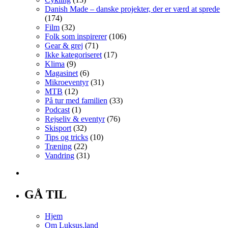
Danish Made – danske projekter, der er værd at sprede
(174)
Film
(32)
Folk som inspirerer
(106)
Gear & grej
(71)
Ikke kategoriseret
(17)
Klima
(9)
Magasinet
(6)
Mikroeventyr
(31)
MTB
(12)
På tur med familien
(33)
Podcast
(1)
Rejseliv & eventyr
(76)
Skisport
(32)
Tips og tricks
(10)
Træning
(22)
Vandring
(31)
GÅ TIL
Hjem
Om Luksus.land