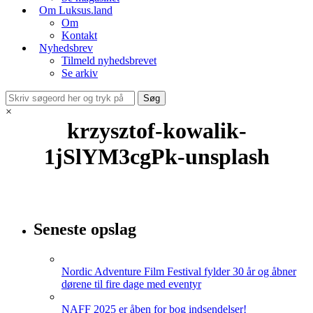
Om Luksus.land
Om
Kontakt
Nyhedsbrev
Tilmeld nyhedsbrevet
Se arkiv
×
krzysztof-kowalik-
1jSlYM3cgPk-unsplash
Seneste opslag
Nordic Adventure Film Festival fylder 30 år og åbner
dørene til fire dage med eventyr
NAFF 2025 er åben for bog indsendelser!