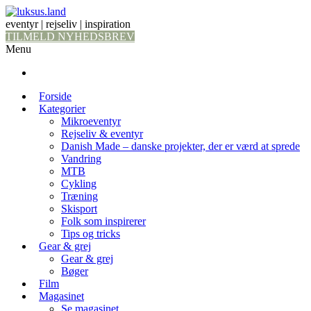
eventyr | rejseliv | inspiration
TILMELD NYHEDSBREV
Menu
Forside
Kategorier
Mikroeventyr
Rejseliv & eventyr
Danish Made – danske projekter, der er værd at sprede
Vandring
MTB
Cykling
Træning
Skisport
Folk som inspirerer
Tips og tricks
Gear & grej
Gear & grej
Bøger
Film
Magasinet
Se magasinet