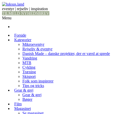
eventyr | rejseliv | inspiration
TILMELD NYHEDSBREV
Menu
Forside
Kategorier
Mikroeventyr
Rejseliv & eventyr
Danish Made – danske projekter, der er værd at sprede
Vandring
MTB
Cykling
Træning
Skisport
Folk som inspirerer
Tips og tricks
Gear & grej
Gear & grej
Bøger
Film
Magasinet
Se magasinet