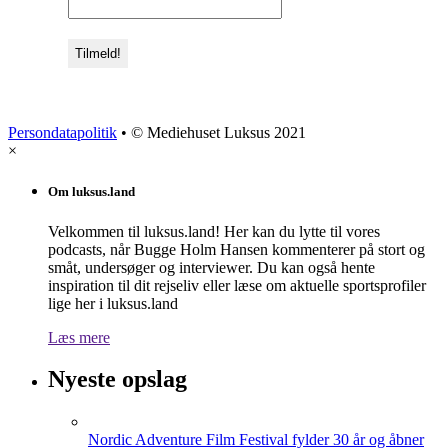
Persondatapolitik
• © Mediehuset Luksus 2021
×
Om luksus.land
Velkommen til luksus.land! Her kan du lytte til vores
podcasts, når Bugge Holm Hansen kommenterer på stort og
småt, undersøger og interviewer. Du kan også hente
inspiration til dit rejseliv eller læse om aktuelle sportsprofiler
lige her i luksus.land
Læs mere
Nyeste opslag
Nordic Adventure Film Festival fylder 30 år og åbner