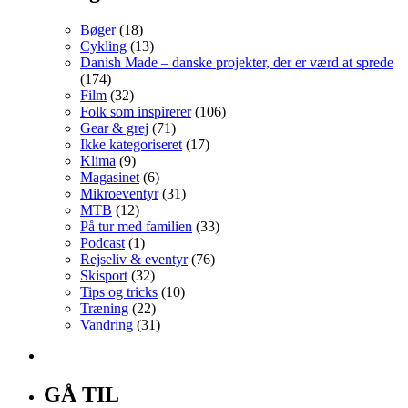
Bøger
(18)
Cykling
(13)
Danish Made – danske projekter, der er værd at sprede
(174)
Film
(32)
Folk som inspirerer
(106)
Gear & grej
(71)
Ikke kategoriseret
(17)
Klima
(9)
Magasinet
(6)
Mikroeventyr
(31)
MTB
(12)
På tur med familien
(33)
Podcast
(1)
Rejseliv & eventyr
(76)
Skisport
(32)
Tips og tricks
(10)
Træning
(22)
Vandring
(31)
GÅ TIL