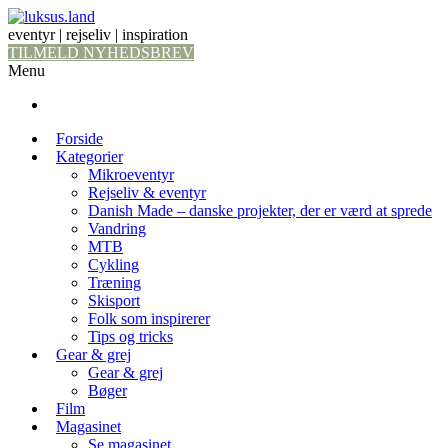
eventyr | rejseliv | inspiration
TILMELD NYHEDSBREV
Menu
Forside
Kategorier
Mikroeventyr
Rejseliv & eventyr
Danish Made – danske projekter, der er værd at sprede
Vandring
MTB
Cykling
Træning
Skisport
Folk som inspirerer
Tips og tricks
Gear & grej
Gear & grej
Bøger
Film
Magasinet
Se magasinet