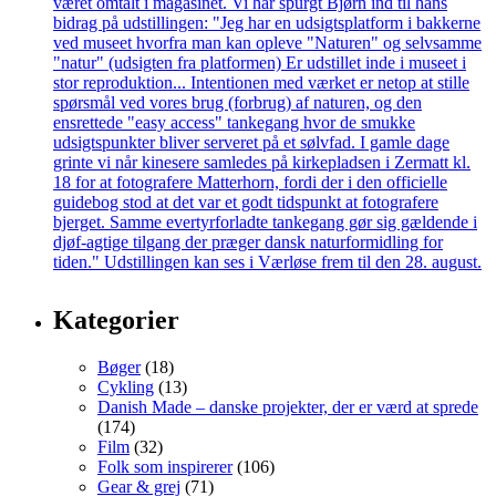
Kategorier
Bøger
(18)
Cykling
(13)
Danish Made – danske projekter, der er værd at sprede
(174)
Film
(32)
Folk som inspirerer
(106)
Gear & grej
(71)