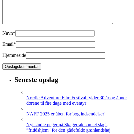
Navn
*
Email
*
Hjemmeside
Seneste opslag
Nordic Adventure Film Festival fylder 30 år og åbner
dørene til fire dage med eventyr
NAFF 2025 er åben for bog indsendelser!
Nyt studie peger på Skagerrak som et slags
”fritidshjem” for den gådefulde grønlandshaj