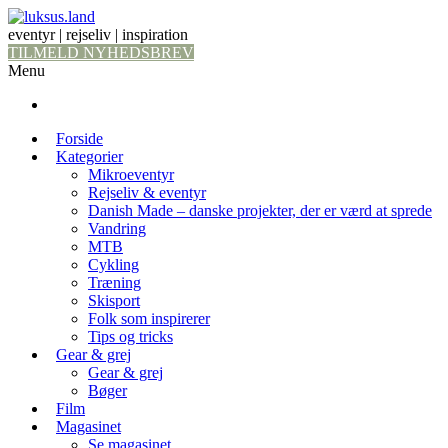
eventyr | rejseliv | inspiration
TILMELD NYHEDSBREV
Menu
Forside
Kategorier
Mikroeventyr
Rejseliv & eventyr
Danish Made – danske projekter, der er værd at sprede
Vandring
MTB
Cykling
Træning
Skisport
Folk som inspirerer
Tips og tricks
Gear & grej
Gear & grej
Bøger
Film
Magasinet
Se magasinet