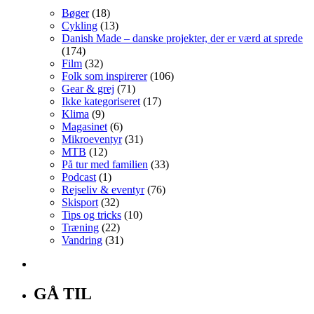
Bøger
(18)
Cykling
(13)
Danish Made – danske projekter, der er værd at sprede
(174)
Film
(32)
Folk som inspirerer
(106)
Gear & grej
(71)
Ikke kategoriseret
(17)
Klima
(9)
Magasinet
(6)
Mikroeventyr
(31)
MTB
(12)
På tur med familien
(33)
Podcast
(1)
Rejseliv & eventyr
(76)
Skisport
(32)
Tips og tricks
(10)
Træning
(22)
Vandring
(31)
GÅ TIL