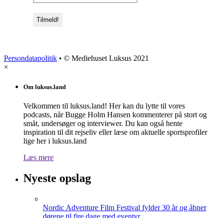
Persondatapolitik
• © Mediehuset Luksus 2021
×
Om luksus.land
Velkommen til luksus.land! Her kan du lytte til vores
podcasts, når Bugge Holm Hansen kommenterer på stort og
småt, undersøger og interviewer. Du kan også hente
inspiration til dit rejseliv eller læse om aktuelle sportsprofiler
lige her i luksus.land
Læs mere
Nyeste opslag
Nordic Adventure Film Festival fylder 30 år og åbner
dørene til fire dage med eventyr