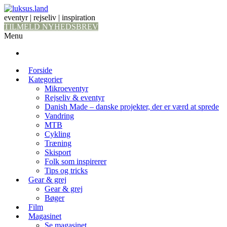
eventyr | rejseliv | inspiration
TILMELD NYHEDSBREV
Menu
Forside
Kategorier
Mikroeventyr
Rejseliv & eventyr
Danish Made – danske projekter, der er værd at sprede
Vandring
MTB
Cykling
Træning
Skisport
Folk som inspirerer
Tips og tricks
Gear & grej
Gear & grej
Bøger
Film
Magasinet
Se magasinet