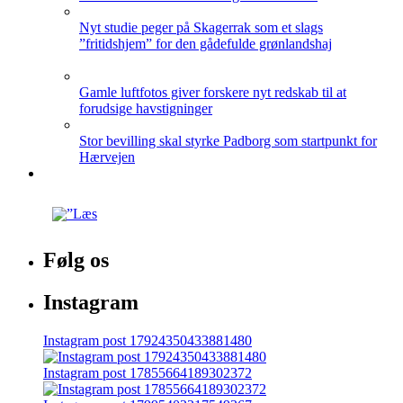
Nyt studie peger på Skagerrak som et slags
”fritidshjem” for den gådefulde grønlandshaj
Gamle luftfotos giver forskere nyt redskab til at
forudsige havstigninger
Stor bevilling skal styrke Padborg som startpunkt for
Hærvejen
Følg os
Instagram
Instagram post 17924350433881480
Instagram post 17855664189302372