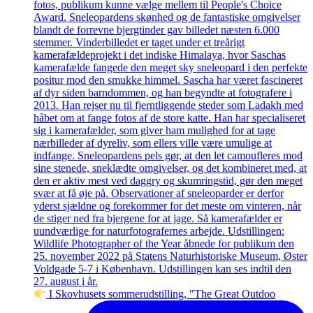
I Skovhusets sommerudstilling, "The Great Outdoo