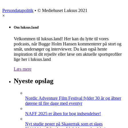
Persondatapolitik
• © Mediehuset Luksus 2021
×
Om luksus.land
Velkommen til luksus.land! Her kan du lytte til vores
podcasts, når Bugge Holm Hansen kommenterer på stort og
småt, undersøger og interviewer. Du kan også hente
inspiration til dit rejseliv eller læse om aktuelle sportsprofiler
lige her i luksus.land
Læs mere
Nyeste opslag
Nordic Adventure Film Festival fylder 30 år og åbner
dørene til fire dage med eventyr
NAFF 2025 er åben for bog indsendelser!
Nyt studie peger på Skagerrak som et slags