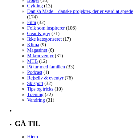
Bøger
(18)
Cykling
(13)
Danish Made – danske projekter, der er værd at sprede
(174)
Film
(32)
Folk som inspirerer
(106)
Gear & grej
(71)
Ikke kategoriseret
(17)
Klima
(9)
Magasinet
(6)
Mikroeventyr
(31)
MTB
(12)
På tur med familien
(33)
Podcast
(1)
Rejseliv & eventyr
(76)
Skisport
(32)
Tips og tricks
(10)
Træning
(22)
Vandring
(31)
GÅ TIL
Hjem