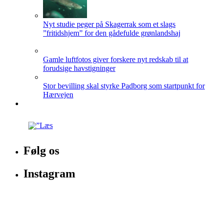
Nyt studie peger på Skagerrak som et slags
”fritidshjem” for den gådefulde grønlandshaj
Gamle luftfotos giver forskere nyt redskab til at
forudsige havstigninger
Stor bevilling skal styrke Padborg som startpunkt for
Hærvejen
Følg os
Instagram