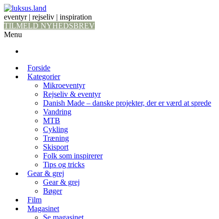
eventyr | rejseliv | inspiration
TILMELD NYHEDSBREV
Menu
Forside
Kategorier
Mikroeventyr
Rejseliv & eventyr
Danish Made – danske projekter, der er værd at sprede
Vandring
MTB
Cykling
Træning
Skisport
Folk som inspirerer
Tips og tricks
Gear & grej
Gear & grej
Bøger
Film
Magasinet
Se magasinet