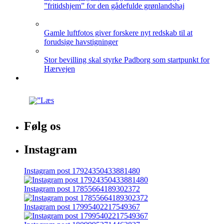
”fritidshjem” for den gådefulde grønlandshaj
Gamle luftfotos giver forskere nyt redskab til at
forudsige havstigninger
Stor bevilling skal styrke Padborg som startpunkt for
Hærvejen
Følg os
Instagram
Instagram post 17924350433881480
Instagram post 17855664189302372
Instagram post 17995402217549367