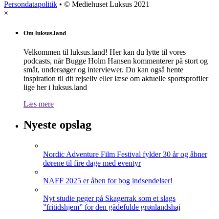
Persondatapolitik
• © Mediehuset Luksus 2021
×
Om luksus.land
Velkommen til luksus.land! Her kan du lytte til vores
podcasts, når Bugge Holm Hansen kommenterer på stort og
småt, undersøger og interviewer. Du kan også hente
inspiration til dit rejseliv eller læse om aktuelle sportsprofiler
lige her i luksus.land
Læs mere
Nyeste opslag
Nordic Adventure Film Festival fylder 30 år og åbner
dørene til fire dage med eventyr
NAFF 2025 er åben for bog indsendelser!
Nyt studie peger på Skagerrak som et slags
”fritidshjem” for den gådefulde grønlandshaj