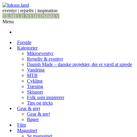
eventyr | rejseliv | inspiration
TILMELD NYHEDSBREV
Menu
Forside
Kategorier
Mikroeventyr
Rejseliv & eventyr
Danish Made – danske projekter, der er værd at sprede
Vandring
MTB
Cykling
Træning
Skisport
Folk som inspirerer
Tips og tricks
Gear & grej
Gear & grej
Bøger
Film
Magasinet
Se magasinet