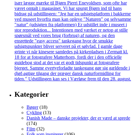
Kategorier
Bøger
(18)
Cykling
(13)
Danish Made – danske projekter, der er værd at sprede
(174)
Film
(32)
Folk som inspirerer
(106)