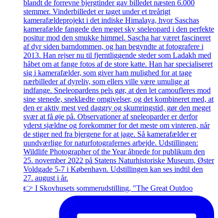
👉 I Skovhusets sommerudstilling, "The Great Outdoo