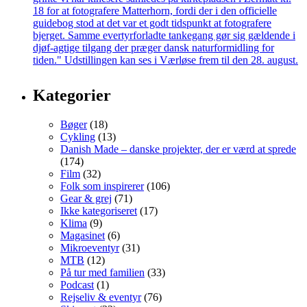
Kategorier
Bøger
(18)
Cykling
(13)
Danish Made – danske projekter, der er værd at sprede
(174)
Film
(32)
Folk som inspirerer
(106)
Gear & grej
(71)
Ikke kategoriseret
(17)
Klima
(9)
Magasinet
(6)
Mikroeventyr
(31)
MTB
(12)
På tur med familien
(33)
Podcast
(1)
Rejseliv & eventyr
(76)