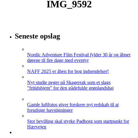
IMG_9592
Seneste opslag
Nordic Adventure Film Festival fylder 30 år og åbner
dørene til fire dage med eventyr
NAFF 2025 er åben for bog indsendelser!
Nyt studie peger på Skagerrak som et slags
”fritidshjem” for den gådefulde grønlandshaj
Gamle luftfotos giver forskere nyt redskab til at
forudsige havstigninger
Stor bevilling skal styrke Padborg som startpunkt for
Hærvejen