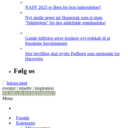
NAFF 2025 er åben for bog indsendelser!
Nyt studie peger på Skagerrak som et slags
”fritidshjem” for den gådefulde grønlandshaj
Gamle luftfotos giver forskere nyt redskab til at
forudsige havstigninger
Stor bevilling skal styrke Padborg som startpunkt for
Hærvejen
Følg os
eventyr | rejseliv | inspiration
TILMELD NYHEDSBREV
Menu
Forside
Kategorier