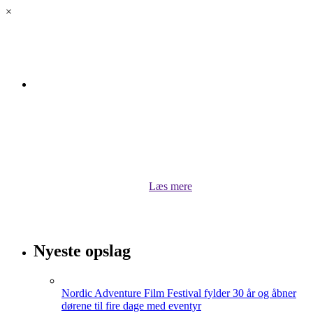
×
Om luksus.land
Velkommen til luksus.land! Her kan du lytte til vores
podcasts, når Bugge Holm Hansen kommenterer på
stort og småt, undersøger og interviewer. Du kan også
hente inspiration til dit rejseliv eller læse om aktuelle
sportsprofiler lige her i luksus.land
Læs mere
Nyeste opslag
Nordic Adventure Film Festival fylder 30 år og åbner
dørene til fire dage med eventyr