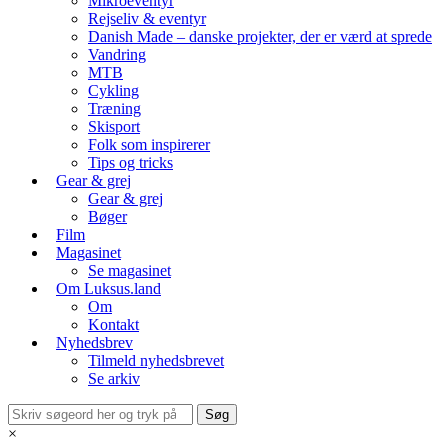
Mikroeventyr
Rejseliv & eventyr
Danish Made – danske projekter, der er værd at sprede
Vandring
MTB
Cykling
Træning
Skisport
Folk som inspirerer
Tips og tricks
Gear & grej
Gear & grej
Bøger
Film
Magasinet
Se magasinet
Om Luksus.land
Om
Kontakt
Nyhedsbrev
Tilmeld nyhedsbrevet
Se arkiv
×