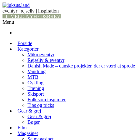
eventyr | rejseliv | inspiration
TILMELD NYHEDSBREV
Menu
Forside
Kategorier
Mikroeventyr
Rejseliv & eventyr
Danish Made – danske projekter, der er værd at sprede
Vandring
MTB
Cykling
Træning
Skisport
Folk som inspirerer
Tips og tricks
Gear & grej
Gear & grej
Bøger
Film
Magasinet
Se magasinet