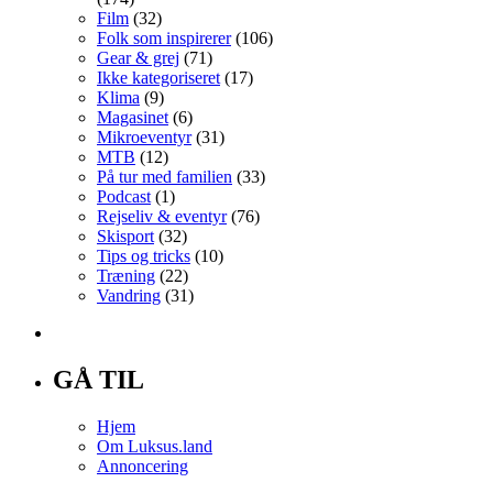
Film
(32)
Folk som inspirerer
(106)
Gear & grej
(71)
Ikke kategoriseret
(17)
Klima
(9)
Magasinet
(6)
Mikroeventyr
(31)
MTB
(12)
På tur med familien
(33)
Podcast
(1)
Rejseliv & eventyr
(76)
Skisport
(32)
Tips og tricks
(10)
Træning
(22)
Vandring
(31)
GÅ TIL
Hjem
Om Luksus.land
Annoncering