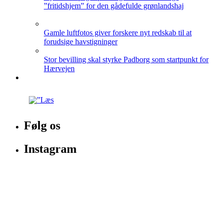
”fritidshjem” for den gådefulde grønlandshaj
Gamle luftfotos giver forskere nyt redskab til at
forudsige havstigninger
Stor bevilling skal styrke Padborg som startpunkt for
Hærvejen
Følg os
Instagram