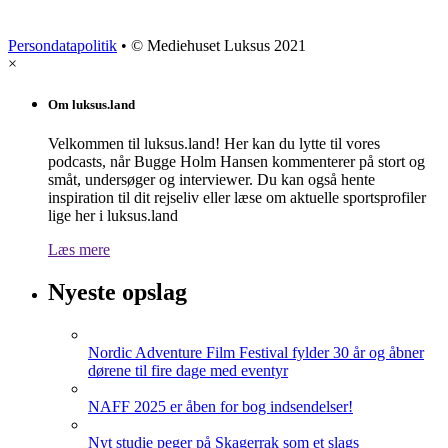
Persondatapolitik
• © Mediehuset Luksus 2021
×
Om luksus.land
Velkommen til luksus.land! Her kan du lytte til vores
podcasts, når Bugge Holm Hansen kommenterer på stort og
småt, undersøger og interviewer. Du kan også hente
inspiration til dit rejseliv eller læse om aktuelle sportsprofiler
lige her i luksus.land
Læs mere
Nyeste opslag
Nordic Adventure Film Festival fylder 30 år og åbner
dørene til fire dage med eventyr
NAFF 2025 er åben for bog indsendelser!
Nyt studie peger på Skagerrak som et slags