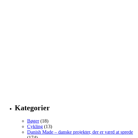
Kategorier
Bøger
(18)
Cykling
(13)
Danish Made – danske projekter, der er værd at sprede
(174)