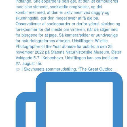
👉 I Skovhusets sommerudstilling, "The Great Outdoo