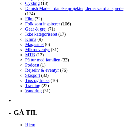
Cykling
(13)
Danish Made – danske projekter, der er værd at sprede
(174)
Film
(32)
Folk som inspirerer
(106)
Gear & grej
(71)
Ikke kategoriseret
(17)
Klima
(9)
Magasinet
(6)
Mikroeventyr
(31)
MTB
(12)
På tur med familien
(33)
Podcast
(1)
Rejseliv & eventyr
(76)
Skisport
(32)
Tips og tricks
(10)
Træning
(22)
Vandring
(31)
GÅ TIL
Hjem