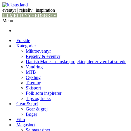
eventyr | rejseliv | inspiration
TILMELD NYHEDSBREV
Menu
Forside
Kategorier
Mikroeventyr
Rejseliv & eventyr
Danish Made – danske projekter, der er værd at sprede
Vandring
MTB
Cykling
Træning
Skisport
Folk som inspirerer
Tips og tricks
Gear & grej
Gear & grej
Bøger
Film
Magasinet
Se magasinet