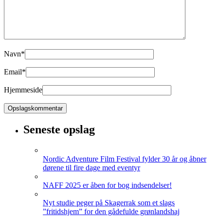
Navn
*
Email
*
Hjemmeside
Seneste opslag
Nordic Adventure Film Festival fylder 30 år og åbner
dørene til fire dage med eventyr
NAFF 2025 er åben for bog indsendelser!
Nyt studie peger på Skagerrak som et slags
”fritidshjem” for den gådefulde grønlandshaj