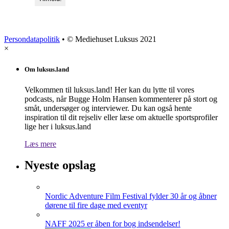
Persondatapolitik
• © Mediehuset Luksus 2021
×
Om luksus.land
Velkommen til luksus.land! Her kan du lytte til vores
podcasts, når Bugge Holm Hansen kommenterer på stort og
småt, undersøger og interviewer. Du kan også hente
inspiration til dit rejseliv eller læse om aktuelle sportsprofiler
lige her i luksus.land
Læs mere
Nyeste opslag
Nordic Adventure Film Festival fylder 30 år og åbner
dørene til fire dage med eventyr
NAFF 2025 er åben for bog indsendelser!