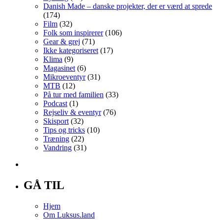
Danish Made – danske projekter, der er værd at sprede
(174)
Film
(32)
Folk som inspirerer
(106)
Gear & grej
(71)
Ikke kategoriseret
(17)
Klima
(9)
Magasinet
(6)
Mikroeventyr
(31)
MTB
(12)
På tur med familien
(33)
Podcast
(1)
Rejseliv & eventyr
(76)
Skisport
(32)
Tips og tricks
(10)
Træning
(22)
Vandring
(31)
GÅ TIL
Hjem
Om Luksus.land