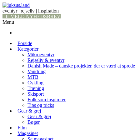
eventyr | rejseliv | inspiration
TILMELD NYHEDSBREV
Menu
Forside
Kategorier
Mikroeventyr
Rejseliv & eventyr
Danish Made – danske projekter, der er værd at sprede
Vandring
MTB
Cykling
Træning
Skisport
Folk som inspirerer
Tips og tricks
Gear & grej
Gear & grej
Bøger
Film
Magasinet
Se magasinet