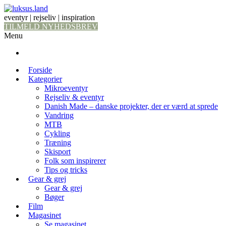
eventyr | rejseliv | inspiration
TILMELD NYHEDSBREV
Menu
Forside
Kategorier
Mikroeventyr
Rejseliv & eventyr
Danish Made – danske projekter, der er værd at sprede
Vandring
MTB
Cykling
Træning
Skisport
Folk som inspirerer
Tips og tricks
Gear & grej
Gear & grej
Bøger
Film
Magasinet
Se magasinet