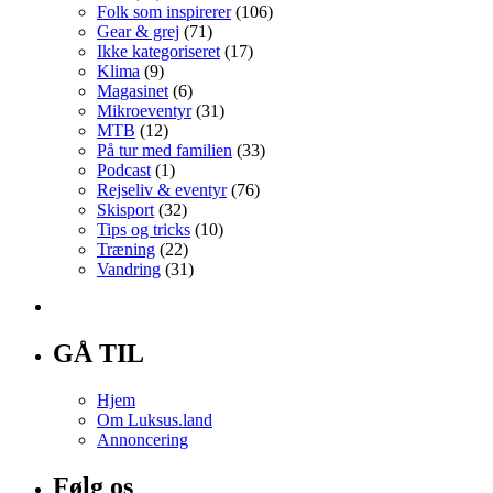
Folk som inspirerer
(106)
Gear & grej
(71)
Ikke kategoriseret
(17)
Klima
(9)
Magasinet
(6)
Mikroeventyr
(31)
MTB
(12)
På tur med familien
(33)
Podcast
(1)
Rejseliv & eventyr
(76)
Skisport
(32)
Tips og tricks
(10)
Træning
(22)
Vandring
(31)
GÅ TIL
Hjem
Om Luksus.land
Annoncering
Følg os