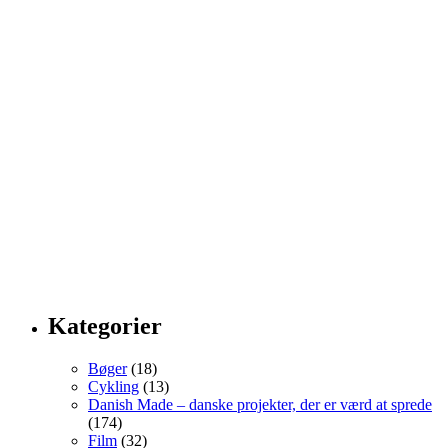
Kategorier
Bøger
(18)
Cykling
(13)
Danish Made – danske projekter, der er værd at sprede
(174)
Film
(32)