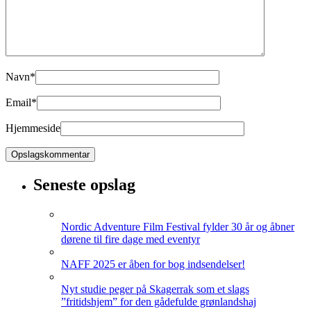
Navn
*
Email
*
Hjemmeside
Seneste opslag
Nordic Adventure Film Festival fylder 30 år og åbner
dørene til fire dage med eventyr
NAFF 2025 er åben for bog indsendelser!
Nyt studie peger på Skagerrak som et slags
”fritidshjem” for den gådefulde grønlandshaj