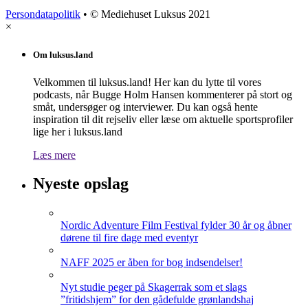
Persondatapolitik
• © Mediehuset Luksus 2021
×
Om luksus.land
Velkommen til luksus.land! Her kan du lytte til vores
podcasts, når Bugge Holm Hansen kommenterer på stort og
småt, undersøger og interviewer. Du kan også hente
inspiration til dit rejseliv eller læse om aktuelle sportsprofiler
lige her i luksus.land
Læs mere
Nyeste opslag
Nordic Adventure Film Festival fylder 30 år og åbner
dørene til fire dage med eventyr
NAFF 2025 er åben for bog indsendelser!
Nyt studie peger på Skagerrak som et slags
”fritidshjem” for den gådefulde grønlandshaj