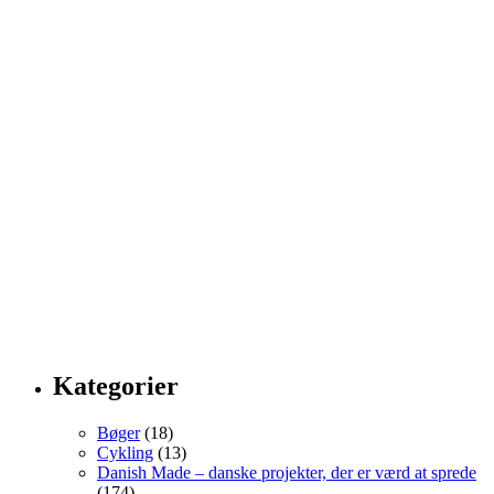
Kategorier
Bøger
(18)
Cykling
(13)
Danish Made – danske projekter, der er værd at sprede
(174)