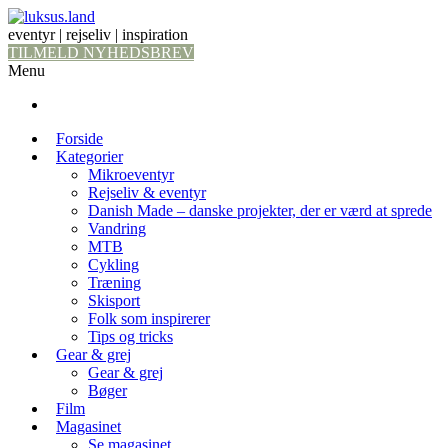
eventyr | rejseliv | inspiration
TILMELD NYHEDSBREV
Menu
Forside
Kategorier
Mikroeventyr
Rejseliv & eventyr
Danish Made – danske projekter, der er værd at sprede
Vandring
MTB
Cykling
Træning
Skisport
Folk som inspirerer
Tips og tricks
Gear & grej
Gear & grej
Bøger
Film
Magasinet
Se magasinet