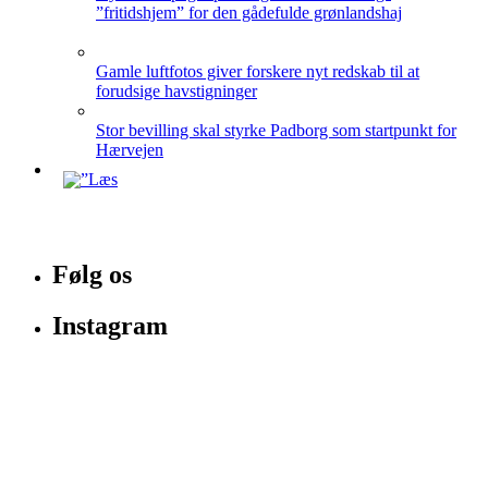
”fritidshjem” for den gådefulde grønlandshaj
Gamle luftfotos giver forskere nyt redskab til at
forudsige havstigninger
Stor bevilling skal styrke Padborg som startpunkt for
Hærvejen
Følg os
Instagram