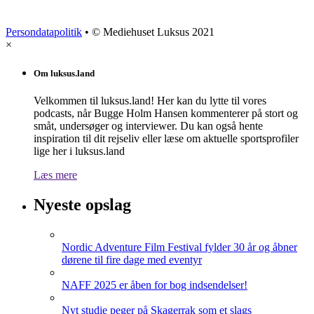
Persondatapolitik
• © Mediehuset Luksus 2021
×
Om luksus.land
Velkommen til luksus.land! Her kan du lytte til vores
podcasts, når Bugge Holm Hansen kommenterer på stort og
småt, undersøger og interviewer. Du kan også hente
inspiration til dit rejseliv eller læse om aktuelle sportsprofiler
lige her i luksus.land
Læs mere
Nyeste opslag
Nordic Adventure Film Festival fylder 30 år og åbner
dørene til fire dage med eventyr
NAFF 2025 er åben for bog indsendelser!
Nyt studie peger på Skagerrak som et slags