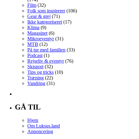
Film
(32)
Folk som inspirerer
(106)
Gear & grej
(71)
Ikke kategoriseret
(17)
Klima
(9)
Magasinet
(6)
Mikroeventyr
(31)
MTB
(12)
På tur med familien
(33)
Podcast
(1)
Rejseliv & eventyr
(76)
Skisport
(32)
Tips og tricks
(10)
Træning
(22)
Vandring
(31)
GÅ TIL
Hjem
Om Luksus.land
Annoncering