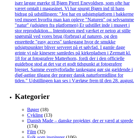
Kategorier
Bøger
(18)
Cykling
(13)
Danish Made – danske projekter, der er værd at sprede
(174)
Film
(32)
Folk som inspirerer
(106)