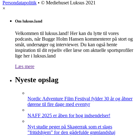
Persondatapolitik
• © Mediehuset Luksus 2021
×
Om luksus.land
Velkommen til luksus.land! Her kan du lytte til vores
podcasts, når Bugge Holm Hansen kommenterer på stort og
småt, undersøger og interviewer. Du kan også hente
inspiration til dit rejseliv eller læse om aktuelle sportsprofiler
lige her i luksus.land
Læs mere
Nyeste opslag
Nordic Adventure Film Festival fylder 30 år og åbner
dørene til fire dage med eventyr
NAFF 2025 er åben for bog indsendelser!
Nyt studie peger på Skagerrak som et slags
”fritidshjem” for den gådefulde grønlandshaj