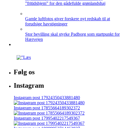
”fritidshjem” for den gådefulde grønlandshaj
Gamle luftfotos giver forskere nyt redskab til at
forudsige havstigninger
Stor bevilling skal styrke Padborg som startpunkt for
Hærvejen
Følg os
Instagram
Instagram post 17924350433881480
Instagram post 17855664189302372
Instagram post 17995402217549367