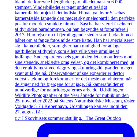
👉 I Skovhusets sommerudstilling, "The Great Outdoo