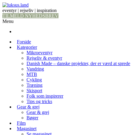
eventyr | rejseliv | inspiration
TILMELD NYHEDSBREV
Menu
Forside
Kategorier
Mikroeventyr
Rejseliv & eventyr
Danish Made – danske projekter, der er værd at sprede
Vandring
MTB
Cykling
Træning
Skisport
Folk som inspirerer
Tips og tricks
Gear & grej
Gear & grej
Bøger
Film
Magasinet
Se magasinet