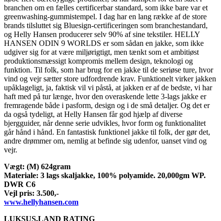
branchen om en fælles certificerbar standard, som ikke bare var et
greenwashing-gummistempel. I dag har en lang række af de store
brands tilsluttet sig Bluesign-certificeringen som branchestandard,
og Helly Hansen producerer selv 90% af sine tekstiler. HELLY
HANSEN ODIN 9 WORLDS er som sådan en jakke, som ikke
udgiver sig for at være miljørigtigt, men tænkt som et ambitiøst
produktionsmæssigt kompromis mellem design, teknologi og
funktion. Til folk, som har brug for en jakke til de seriøse ture, hvor
vind og vejr sætter store udfordrende krav. Funktionelt virker jakken
upåklageligt, ja, faktisk vil vi påstå, at jakken er af de bedste, vi har
haft med på tur længe, hvor den overaskende lette 3-lags jakke er
fremragende både i pasform, design og i de små detaljer. Og det er
da også tydeligt, at Helly Hansen får god hjælp af diverse
bjergguider, når denne serie udvikles, hvor form og funktionalitet
går hånd i hånd. En fantastisk funktionel jakke til folk, der gør det,
andre drømmer om, nemlig at befinde sig udenfor, uanset vind og
vejr.
Vægt: (M) 624gram
Materiale: 3 lags skaljakke, 100% polyamide. 20,000gm WP.
DWR C6
Vejl pris: 3.500,-
www.hellyhansen.com
LUKSUS.LAND RATING