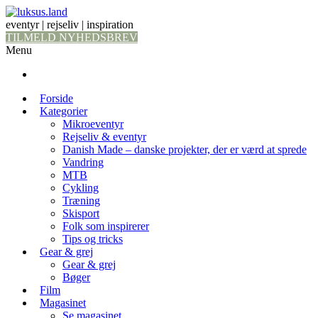
eventyr | rejseliv | inspiration
TILMELD NYHEDSBREV
Menu
Forside
Kategorier
Mikroeventyr
Rejseliv & eventyr
Danish Made – danske projekter, der er værd at sprede
Vandring
MTB
Cykling
Træning
Skisport
Folk som inspirerer
Tips og tricks
Gear & grej
Gear & grej
Bøger
Film
Magasinet
Se magasinet