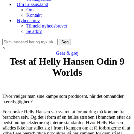
Om Luksus.land
Om
Kontakt
Nyhedsbrev
Tilmeld nyhedsbrevet
Se arkiv
×
Gear & grej
Test af Helly Hansen Odin 9
Worlds
Hvor vælger man sine kampe som producent, når det omhandler
bæredygtighed?
For norske Helly Hansen var svaret, at forandring må komme fra
branchen selv. Og det i form af en fælles stræben i branchen efter de
bedst mulige eksterne og interne standarder. Hvor Helly Hansen
således ikke har stillet sig i front i kampen om at få forbrugerne til at
købe flere bæredygtige produkter, så har kampen for dem stået i