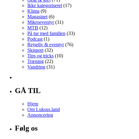
Ikke kategoriseret
(17)
Klima
(9)
Magasinet
(6)
Mikroeventyr
(31)
MTB
(12)
På tur med familien
(33)
Podcast
(1)
Rejseliv & eventyr
(76)
Skisport
(32)
Tips og tricks
(10)
Træning
(22)
Vandring
(31)
GÅ TIL
Hjem
Om Luksus.land
Annoncering
Følg os