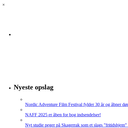
×
Velkommen til luksus.land! Her kan du lytte til vores podc
Nyeste opslag
Nordic Adventure Film Festival fylder 30 år og åbner dør
NAFF 2025 er åben for bog indsendelser!
Nyt studie peger på Skagerrak som et slags ”fritidshjem”