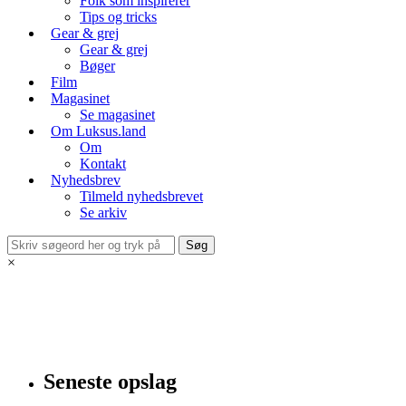
Folk som inspirerer
Tips og tricks
Gear & grej
Gear & grej
Bøger
Film
Magasinet
Se magasinet
Om Luksus.land
Om
Kontakt
Nyhedsbrev
Tilmeld nyhedsbrevet
Se arkiv
×
Seneste opslag