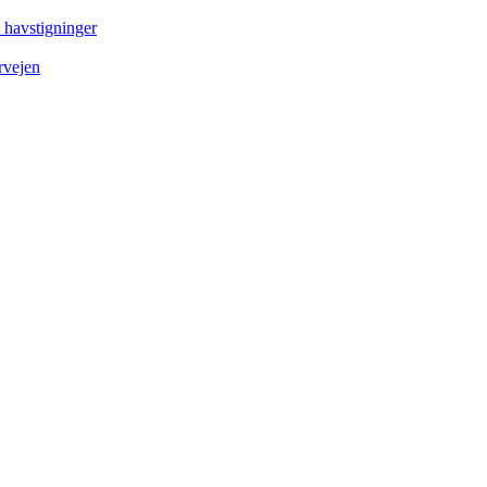
e havstigninger
rvejen