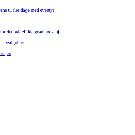
ene til fire dage med eventyr
 for den gådefulde grønlandshaj
e havstigninger
rvejen