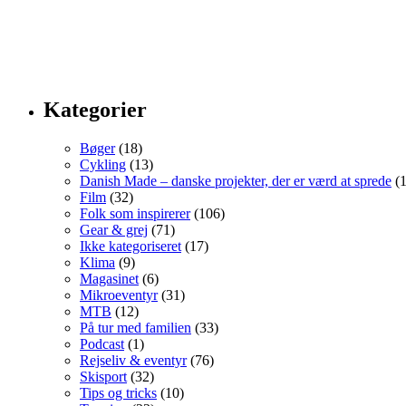
Kategorier
Bøger
(18)
Cykling
(13)
Danish Made – danske projekter, der er værd at sprede
(1
Film
(32)
Folk som inspirerer
(106)
Gear & grej
(71)
Ikke kategoriseret
(17)
Klima
(9)
Magasinet
(6)
Mikroeventyr
(31)
MTB
(12)
På tur med familien
(33)
Podcast
(1)
Rejseliv & eventyr
(76)
Skisport
(32)
Tips og tricks
(10)