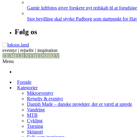
Gamle luftfotos giver forskere nyt redskab til at forudsig
Stor bevilling skal styrke Padborg som startpunkt for Hæ
Følg os
eventyr | rejseliv | inspiration
TILMELD NYHEDSBREV
Menu
Forside
Kategorier
Mikroeventyr
Rejseliv & eventyr
Danish Made – danske projekter, der er værd at sprede
Vandring
MTB
Cykling
Træning
Skisport