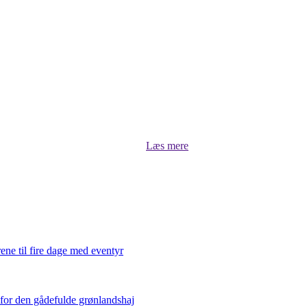
Om luksus.land
asts, når Bugge Holm Hansen kommenterer på stort og småt, undersøger og
læse om aktuelle sportsprofiler lige her i luksus.land
Læs mere
ene til fire dage med eventyr
 for den gådefulde grønlandshaj