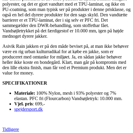
polyester, og det er gjort vandtæt med et TPU-laminat, og ikke en
PU-coatning, som man typisk ser på produkter i denne prisklasse, og
også en hel del dyrere produkter for den sags skyld. Den vandtætte
barrierer er et TPU-laminat, der i sig selv er PFC fri. Det
sammegælder den DWR-behandling, som stoffethar fået.
Vandsøjletrykket på det færdigestof er 10.000 mm, igen på højde
mednoget dyrere jakker.
Asivik Rain jakken er på den måde beviset på, at man ikke behøver
være en rig urban kulturradikal for at købe en jakke, som er
produceret med omtanke for miljøet. Ja, en sådan jakke behøver
heller ikke koste en bondegård. Klart, man går på kompromis med
den lille ekstra finish, man får ved et Premium produkt. Men det er
value for money.
SPECIFIKATIONER
Materiale:
100% Nylon, mesh i 93% polyester og 7%
elastan. PFC fri (Flourcarbon) Vandsøjletryk: 10.000 mm.
Vjel. pris
: 699,-
spejdersport.dk
Tidligere