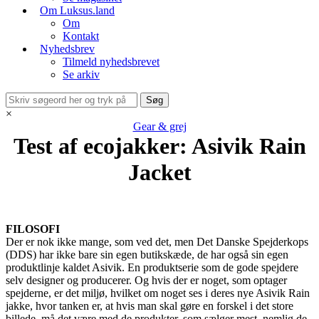
Om Luksus.land
Om
Kontakt
Nyhedsbrev
Tilmeld nyhedsbrevet
Se arkiv
×
Gear & grej
Test af ecojakker: Asivik Rain
Jacket
FILOSOFI
Der er nok ikke mange, som ved det, men Det Danske Spejderkops
(DDS) har ikke bare sin egen butikskæde, de har også sin egen
produktlinje kaldet Asivik. En produktserie som de gode spejdere
selv designer og producerer. Og hvis der er noget, som optager
spejderne, er det miljø, hvilket om noget ses i deres nye Asivik Rain
jakke, hvor tanken er, at hvis man skal gøre en forskel i det store
billede, må det være med de produkter, som sælger mest, nemlig de