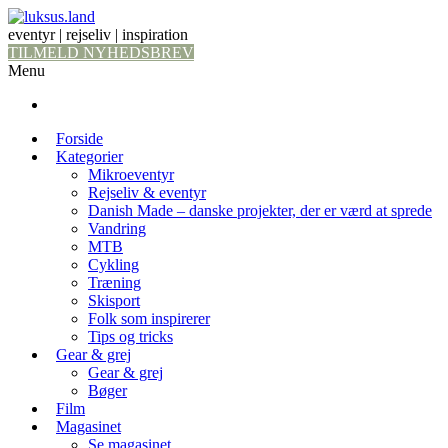
eventyr | rejseliv | inspiration
TILMELD NYHEDSBREV
Menu
Forside
Kategorier
Mikroeventyr
Rejseliv & eventyr
Danish Made – danske projekter, der er værd at sprede
Vandring
MTB
Cykling
Træning
Skisport
Folk som inspirerer
Tips og tricks
Gear & grej
Gear & grej
Bøger
Film
Magasinet
Se magasinet