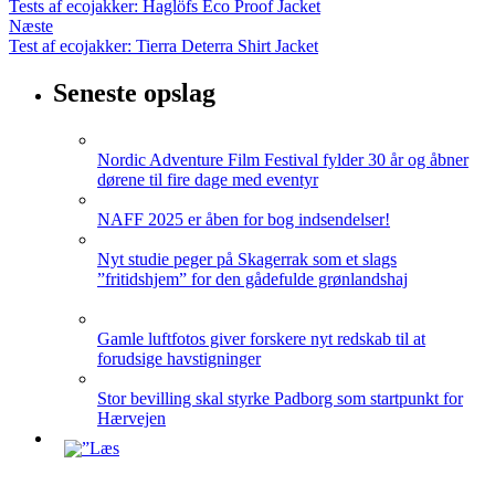
Tests af ecojakker: Haglöfs Eco Proof Jacket
Næste
Test af ecojakker: Tierra Deterra Shirt Jacket
Seneste opslag
Nordic Adventure Film Festival fylder 30 år og åbner
dørene til fire dage med eventyr
NAFF 2025 er åben for bog indsendelser!
Nyt studie peger på Skagerrak som et slags
”fritidshjem” for den gådefulde grønlandshaj
Gamle luftfotos giver forskere nyt redskab til at
forudsige havstigninger
Stor bevilling skal styrke Padborg som startpunkt for
Hærvejen