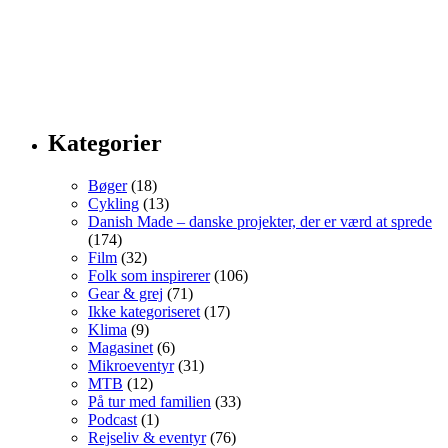
Kategorier
Bøger
(18)
Cykling
(13)
Danish Made – danske projekter, der er værd at sprede
(174)
Film
(32)
Folk som inspirerer
(106)
Gear & grej
(71)
Ikke kategoriseret
(17)
Klima
(9)
Magasinet
(6)
Mikroeventyr
(31)
MTB
(12)
På tur med familien
(33)
Podcast
(1)
Rejseliv & eventyr
(76)