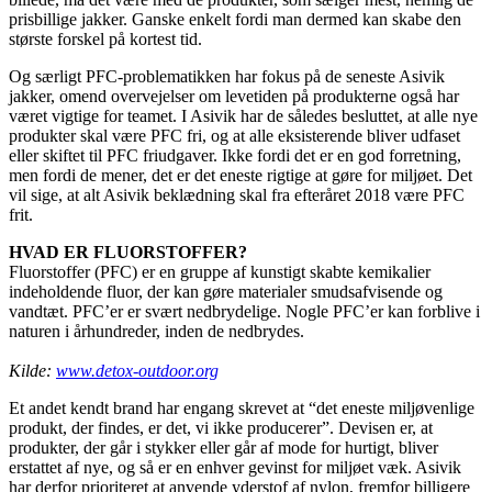
prisbillige jakker. Ganske enkelt fordi man dermed kan skabe den
største forskel på kortest tid.
Og særligt PFC-problematikken har fokus på de seneste Asivik
jakker, omend overvejelser om levetiden på produkterne også har
været vigtige for teamet. I Asivik har de således besluttet, at alle nye
produkter skal være PFC fri, og at alle eksisterende bliver udfaset
eller skiftet til PFC friudgaver. Ikke fordi det er en god forretning,
men fordi de mener, det er det eneste rigtige at gøre for miljøet. Det
vil sige, at alt Asivik beklædning skal fra efteråret 2018 være PFC
frit.
HVAD ER FLUORSTOFFER?
Fluorstoffer (PFC) er en gruppe af kunstigt skabte kemikalier
indeholdende fluor, der kan gøre materialer smudsafvisende og
vandtæt. PFC’er er svært nedbrydelige. Nogle PFC’er kan forblive i
naturen i århundreder, inden de nedbrydes.
Kilde:
www.detox-outdoor.org
Et andet kendt brand har engang skrevet at “det eneste miljøvenlige
produkt, der findes, er det, vi ikke producerer”. Devisen er, at
produkter, der går i stykker eller går af mode for hurtigt, bliver
erstattet af nye, og så er en enhver gevinst for miljøet væk. Asivik
har derfor prioriteret at anvende yderstof af nylon, fremfor billigere