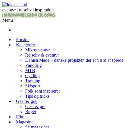
eventyr | rejseliv | inspiration
TILMELD NYHEDSBREV
Menu
Forside
Kategorier
Mikroeventyr
Rejseliv & eventyr
Danish Made – danske projekter, der er værd at sprede
Vandring
MTB
Cykling
Træning
Skisport
Folk som inspirerer
Tips og tricks
Gear & grej
Gear & grej
Bøger
Film
Magasinet
Se magasinet