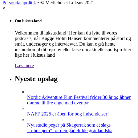
Persondatapolitik
• © Mediehuset Luksus 2021
×
Om luksus.land
Velkommen til luksus.land! Her kan du lytte til vores
podcasts, når Bugge Holm Hansen kommenterer på stort og
småt, undersøger og interviewer. Du kan også hente
inspiration til dit rejseliv eller læse om aktuelle sportsprofiler
lige her i luksus.land
Læs mere
Nyeste opslag
Nordic Adventure Film Festival fylder 30 år og åbner
dørene til fire dage med eventyr
NAFF 2025 er åben for bog indsendelser!
Nyt studie peger på Skagerrak som et slags
”fritidshjem” for den gådefulde grønlandshaj