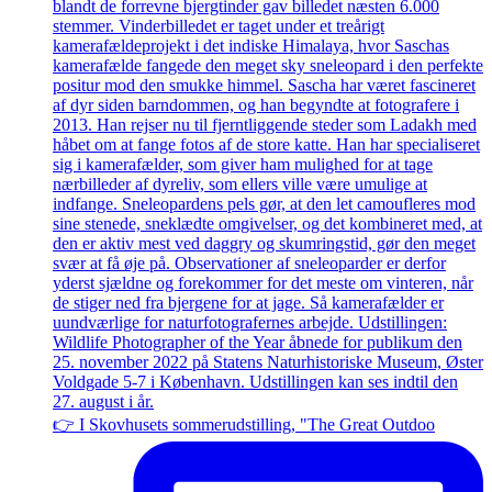
👉 I Skovhusets sommerudstilling, "The Great Outdoo