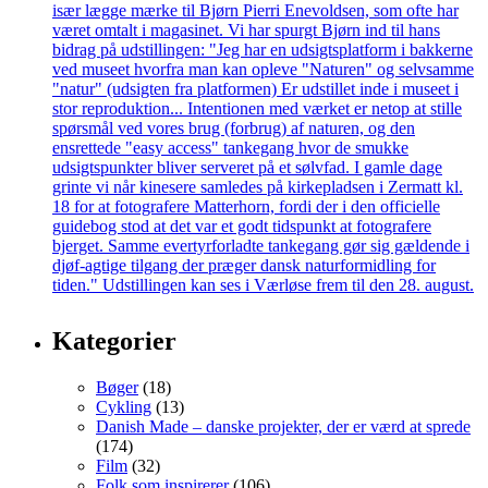
Kategorier
Bøger
(18)
Cykling
(13)
Danish Made – danske projekter, der er værd at sprede
(174)
Film
(32)
Folk som inspirerer
(106)