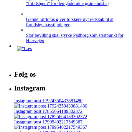
”fritidshjem” for den gådefulde grønlandshaj
Gamle luftfotos giver forskere nyt redskab til at
forudsige havstigninger
Stor bevilling skal styrke Padborg som startpunkt for
Hærvejen
Følg os
Instagram
Instagram post 17924350433881480
Instagram post 17855664189302372
Instagram post 17995402217549367