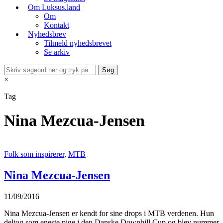
Om Luksus.land
Om
Kontakt
Nyhedsbrev
Tilmeld nyhedsbrevet
Se arkiv
×
Tag
Nina Mezcua-Jensen
Folk som inspirerer
,
MTB
Nina Mezcua-Jensen
11/09/2016
Nina Mezcua-Jensen er kendt for sine drops i MTB verdenen. Hun
deltog som eneste pige i den Danske Downhill Cup og blev nummer