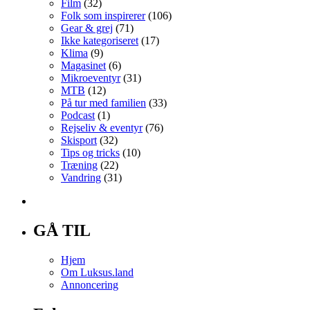
Film
(32)
Folk som inspirerer
(106)
Gear & grej
(71)
Ikke kategoriseret
(17)
Klima
(9)
Magasinet
(6)
Mikroeventyr
(31)
MTB
(12)
På tur med familien
(33)
Podcast
(1)
Rejseliv & eventyr
(76)
Skisport
(32)
Tips og tricks
(10)
Træning
(22)
Vandring
(31)
GÅ TIL
Hjem
Om Luksus.land
Annoncering