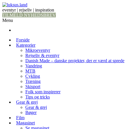
eventyr | rejseliv | inspiration
TILMELD NYHEDSBREV
Menu
Forside
Kategorier
Mikroeventyr
Rejseliv & eventyr
Danish Made – danske projekter, der er værd at sprede
Vandring
MTB
Cykling
Træning
Skisport
Folk som inspirerer
Tips og tricks
Gear & grej
Gear & grej
Bøger
Film
Magasinet
Se magasinet