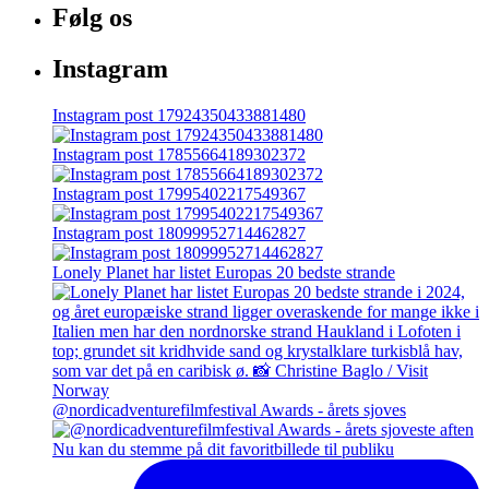
Følg os
Instagram
Instagram post 17924350433881480
Instagram post 17855664189302372
Instagram post 17995402217549367
Instagram post 18099952714462827
Lonely Planet har listet Europas 20 bedste strande
@nordicadventurefilmfestival Awards - årets sjoves
Nu kan du stemme på dit favoritbillede til publiku