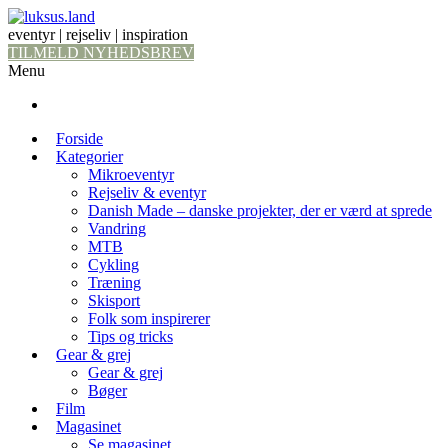
eventyr | rejseliv | inspiration
TILMELD NYHEDSBREV
Menu
Forside
Kategorier
Mikroeventyr
Rejseliv & eventyr
Danish Made – danske projekter, der er værd at sprede
Vandring
MTB
Cykling
Træning
Skisport
Folk som inspirerer
Tips og tricks
Gear & grej
Gear & grej
Bøger
Film
Magasinet
Se magasinet