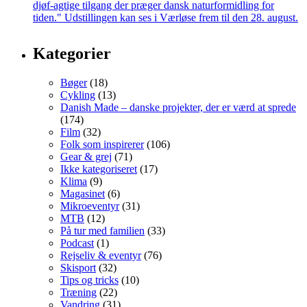
Kategorier
Bøger
(18)
Cykling
(13)
Danish Made – danske projekter, der er værd at sprede
(174)
Film
(32)
Folk som inspirerer
(106)
Gear & grej
(71)
Ikke kategoriseret
(17)
Klima
(9)
Magasinet
(6)
Mikroeventyr
(31)
MTB
(12)
På tur med familien
(33)
Podcast
(1)
Rejseliv & eventyr
(76)
Skisport
(32)
Tips og tricks
(10)
Træning
(22)
Vandring
(31)