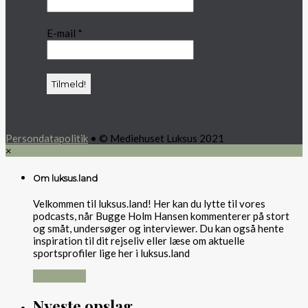
E-mail
*
Persondatapolitik
• © Mediehuset Luksus 2021
×
Om luksus.land
Velkommen til luksus.land! Her kan du lytte til vores
podcasts, når Bugge Holm Hansen kommenterer på stort
og småt, undersøger og interviewer. Du kan også hente
inspiration til dit rejseliv eller læse om aktuelle
sportsprofiler lige her i luksus.land
Læs mere
Nyeste opslag