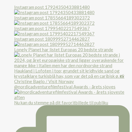
Instagram post 17924350433881480
Instagram post 17855664189302372
Instagram post 17995402217549367
Instagram post 18099952714462827
Lonely Planet har listet Europas 20 bedste strande
@nordicadventurefilmfestival Awards - årets sjoves
Nu kan du stemme på dit favoritbillede til publiku