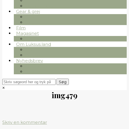
Folk som inspirerer
Tips og tricks
Gear & grej
Gear & grej
Bøger
Film
Magasinet
Se magasinet
Om Luksus.land
Om
Kontakt
Nyhedsbrev
Tilmeld nyhedsbrevet
Se arkiv
×
img479
Skriv en kommentar