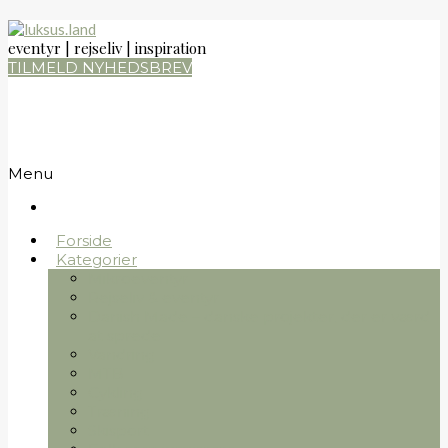
eventyr | rejseliv | inspiration
TILMELD NYHEDSBREV
Menu
Forside
Kategorier
Mikroeventyr
Rejseliv & eventyr
Danish Made – danske projekter, der er værd
at sprede
Vandring
MTB
Cykling
Træning
Skisport