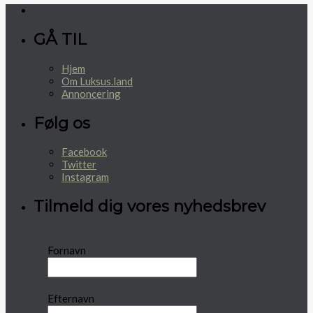
GÅ TIL
Hjem
Om Luksus.land
Annoncering
Følg os
Facebook
Twitter
Instagram
Tilmeld dig vores nyhedsbrev
Fornavn
Efternavn