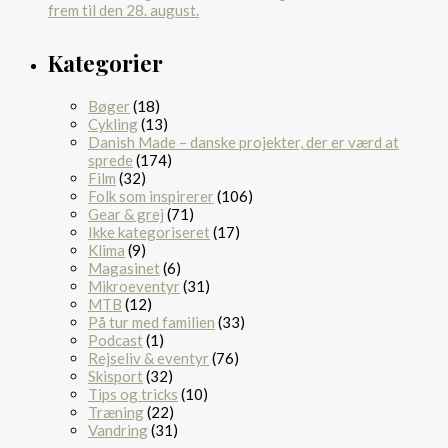
Kategorier
Bøger
(18)
Cykling
(13)
Danish Made – danske projekter, der er værd at
sprede
(174)
Film
(32)
Folk som inspirerer
(106)
Gear & grej
(71)
Ikke kategoriseret
(17)
Klima
(9)
Magasinet
(6)
Mikroeventyr
(31)
MTB
(12)
På tur med familien
(33)
Podcast
(1)
Rejseliv & eventyr
(76)
Skisport
(32)
Tips og tricks
(10)
Træning
(22)
Vandring
(31)