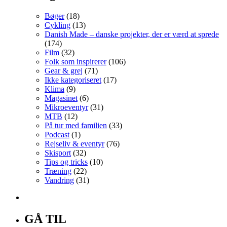
Bøger
(18)
Cykling
(13)
Danish Made – danske projekter, der er værd at sprede
(174)
Film
(32)
Folk som inspirerer
(106)
Gear & grej
(71)
Ikke kategoriseret
(17)
Klima
(9)
Magasinet
(6)
Mikroeventyr
(31)
MTB
(12)
På tur med familien
(33)
Podcast
(1)
Rejseliv & eventyr
(76)
Skisport
(32)
Tips og tricks
(10)
Træning
(22)
Vandring
(31)
GÅ TIL