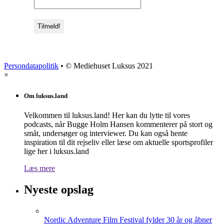
Persondatapolitik
• © Mediehuset Luksus 2021
×
Om luksus.land
Velkommen til luksus.land! Her kan du lytte til vores
podcasts, når Bugge Holm Hansen kommenterer på stort og
småt, undersøger og interviewer. Du kan også hente
inspiration til dit rejseliv eller læse om aktuelle sportsprofiler
lige her i luksus.land
Læs mere
Nyeste opslag
Nordic Adventure Film Festival fylder 30 år og åbner