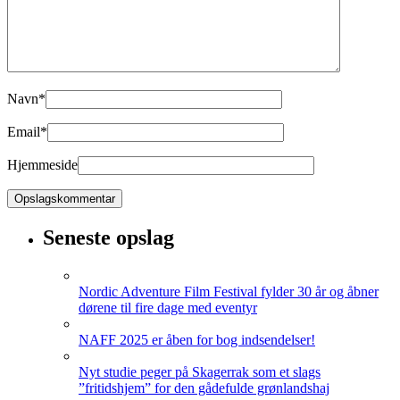
Navn
*
Email
*
Hjemmeside
Seneste opslag
Nordic Adventure Film Festival fylder 30 år og åbner
dørene til fire dage med eventyr
NAFF 2025 er åben for bog indsendelser!
Nyt studie peger på Skagerrak som et slags
”fritidshjem” for den gådefulde grønlandshaj