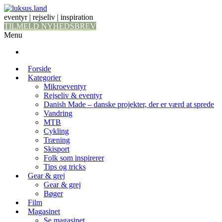
eventyr | rejseliv | inspiration
TILMELD NYHEDSBREV
Menu
Forside
Kategorier
Mikroeventyr
Rejseliv & eventyr
Danish Made – danske projekter, der er værd at sprede
Vandring
MTB
Cykling
Træning
Skisport
Folk som inspirerer
Tips og tricks
Gear & grej
Gear & grej
Bøger
Film
Magasinet
Se magasinet