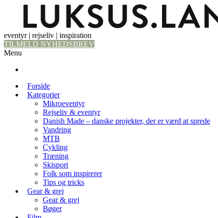
eventyr | rejseliv | inspiration
TILMELD NYHEDSBREV
Menu
Forside
Kategorier
Mikroeventyr
Rejseliv & eventyr
Danish Made – danske projekter, der er værd at sprede
Vandring
MTB
Cykling
Træning
Skisport
Folk som inspirerer
Tips og tricks
Gear & grej
Gear & grej
Bøger
Film