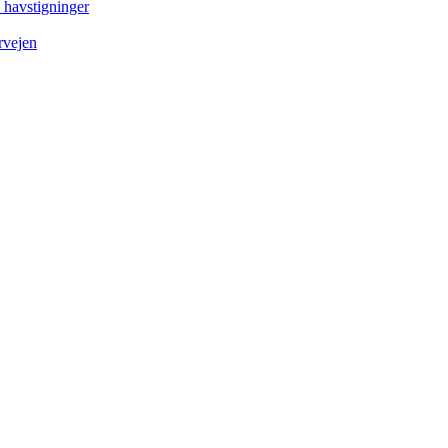
e havstigninger
rvejen