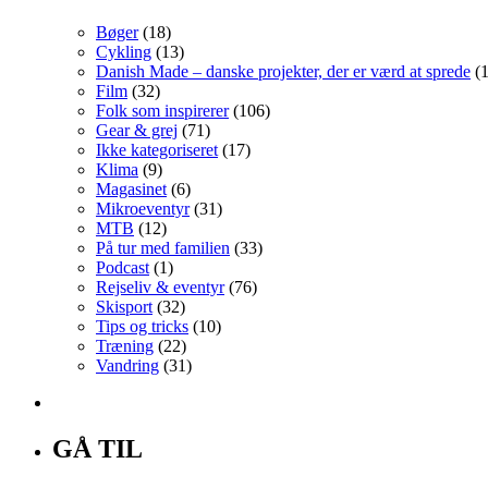
Bøger
(18)
Cykling
(13)
Danish Made – danske projekter, der er værd at sprede
(1
Film
(32)
Folk som inspirerer
(106)
Gear & grej
(71)
Ikke kategoriseret
(17)
Klima
(9)
Magasinet
(6)
Mikroeventyr
(31)
MTB
(12)
På tur med familien
(33)
Podcast
(1)
Rejseliv & eventyr
(76)
Skisport
(32)
Tips og tricks
(10)
Træning
(22)
Vandring
(31)
GÅ TIL