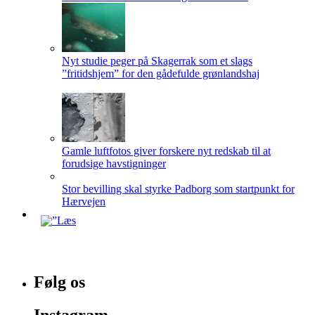
Nyt studie peger på Skagerrak som et slags
”fritidshjem” for den gådefulde grønlandshaj
Gamle luftfotos giver forskere nyt redskab til at
forudsige havstigninger
Stor bevilling skal styrke Padborg som startpunkt for
Hærvejen
Følg os
Instagram