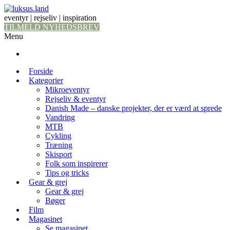
eventyr | rejseliv | inspiration
TILMELD NYHEDSBREV
Menu
Forside
Kategorier
Mikroeventyr
Rejseliv & eventyr
Danish Made – danske projekter, der er værd at sprede
Vandring
MTB
Cykling
Træning
Skisport
Folk som inspirerer
Tips og tricks
Gear & grej
Gear & grej
Bøger
Film
Magasinet
Se magasinet