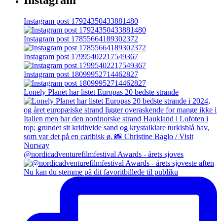
Instagram post 17924350433881480
Instagram post 17855664189302372
Instagram post 17995402217549367
Instagram post 18099952714462827
Lonely Planet har listet Europas 20 bedste strande
@nordicadventurefilmfestival Awards - årets sjoves
Nu kan du stemme på dit favoritbillede til publiku