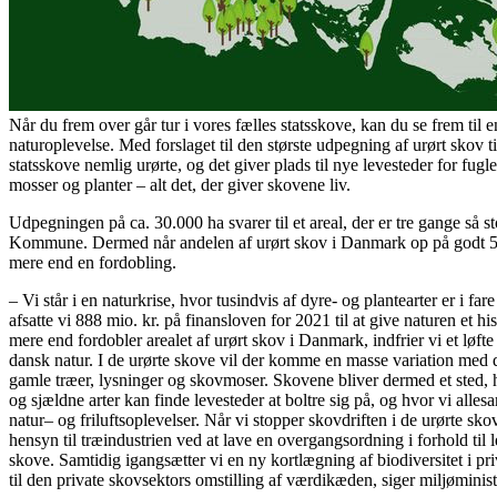
Når du frem over går tur i vores fælles statsskove, kan du se frem til e
naturoplevelse. Med forslaget til den største udpegning af urørt skov ti
statsskove nemlig urørte, og det giver plads til nye levesteder for fugl
mosser og planter – alt det, der giver skovene liv.
Udpegningen på ca. 30.000 ha svarer til et areal, der er tre gange så
Kommune. Dermed når andelen af urørt skov i Danmark op på godt 55
mere end en fordobling.
– Vi står i en naturkrise, hvor tusindvis af dyre- og plantearter er i far
afsatte vi 888 mio. kr. på finansloven for 2021 til at give naturen et his
mere end fordobler arealet af urørt skov i Danmark, indfrier vi et løft
dansk
natur
. I de urørte skove vil der komme en masse variation med d
gamle træer, lysninger og skovmoser. Skovene bliver dermed et sted, 
og sjældne arter kan finde levesteder at boltre sig på, og hvor vi alle
natur
– og friluftsoplevelser. Når vi stopper skovdriften i de urørte skov
hensyn til træindustrien ved at lave en overgangsordning i forhold til l
skove. Samtidig igangsætter vi en ny kortlægning af biodiversitet i pri
til den private skovsektors omstilling af værdikæden, siger miljømini