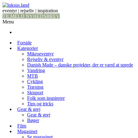
eventyr | rejseliv | inspiration
TILMELD NYHEDSBREV
Menu
Forside
Kategorier
Mikroeventyr
Rejseliv & eventyr
Danish Made – danske projekter, der er værd at sprede
Vandring
MTB
Cykling
Træning
Skisport
Folk som inspirerer
Tips og tricks
Gear & grej
Gear & grej
Bøger
Film
Magasinet
Se magasinet