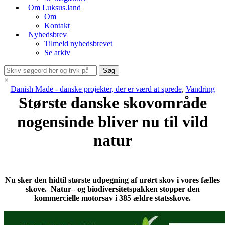
Om Luksus.land
Om
Kontakt
Nyhedsbrev
Tilmeld nyhedsbrevet
Se arkiv
×
Danish Made - danske projekter, der er værd at sprede
,
Vandring
Største danske skovområde
nogensinde bliver nu til vild
natur
Nu sker den hidtil største udpegning af urørt skov i vores fælles
skove.
Natur
– og biodiversitetspakken stopper den
kommercielle motorsav i 385 ældre statsskove.