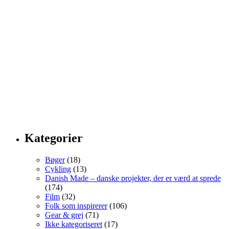
Kategorier
Bøger
(18)
Cykling
(13)
Danish Made – danske projekter, der er værd at sprede
(174)
Film
(32)
Folk som inspirerer
(106)
Gear & grej
(71)
Ikke kategoriseret
(17)