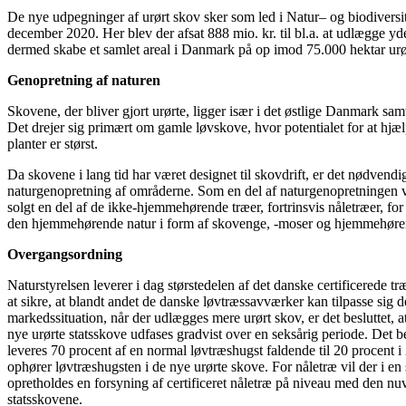
De nye udpegninger af urørt skov sker som led i
Natur
– og biodiversi
december 2020. Her blev der afsat 888 mio. kr. til bl.a. at udlægge yd
dermed skabe et samlet areal i Danmark på op imod 75.000 hektar urø
Genopretning af naturen
Skovene, der bliver gjort urørte, ligger især i det østlige Danmark sam
Det drejer sig primært om gamle løvskove, hvor potentialet for at hjæ
planter er størst.
Da skovene i lang tid har været designet til skovdrift, er det nødvendi
naturgenopretning af områderne. Som en del af naturgenopretningen vi
solgt en del af de ikke-hjemmehørende træer, fortrinsvis nåletræer, for 
den hjemmehørende
natur
i form af skovenge, -moser og hjemmehøre
Overgangsordning
Naturstyrelsen leverer i dag størstedelen af det danske certificerede træ
at sikre, at blandt andet de danske løvtræssavværker kan tilpasse sig 
markedssituation, når der udlægges mere urørt skov, er det besluttet, a
nye urørte statsskove udfases gradvist over en seksårig periode. Det be
leveres 70 procent af en normal løvtræshugst faldende til 20 procent i
ophører løvtræshugsten i de nye urørte skove. For nåletræ vil der i en s
opretholdes en forsyning af certificeret nåletræ på niveau med den n
statsskovene.