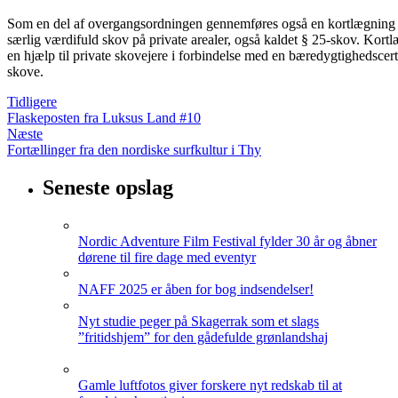
Som en del af overgangsordningen gennemføres også en kortlægning 
særlig værdifuld skov på private arealer, også kaldet § 25-skov. Kor
en hjælp til private skovejere i forbindelse med en bæredygtighedscerti
skove.
Tidligere
Flaskeposten fra Luksus Land #10
Næste
Fortællinger fra den nordiske surfkultur i Thy
Seneste opslag
Nordic Adventure Film Festival fylder 30 år og åbner
dørene til fire dage med eventyr
NAFF 2025 er åben for bog indsendelser!
Nyt studie peger på Skagerrak som et slags
”fritidshjem” for den gådefulde grønlandshaj
Gamle luftfotos giver forskere nyt redskab til at