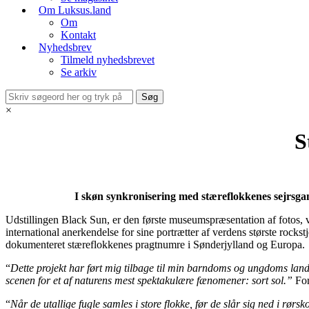
Om Luksus.land
Om
Kontakt
Nyhedsbrev
Tilmeld nyhedsbrevet
Se arkiv
×
S
I skøn synkronisering med stæreflokkenes sejrsga
Udstillingen Black Sun, er den første museumspræsentation af fotos
international anerkendelse for sine portrætter af verdens største rockstj
dokumenteret stæreflokkenes pragtnumre i Sønderjylland og Europa.
“
Dette projekt har ført mig tilbage til min barndoms og ungdoms lands
scenen for et af naturens mest spektakulære fænomener: sort sol.”
For
“
Når de utallige fugle samles i store flokke, før de slår sig ned i rør