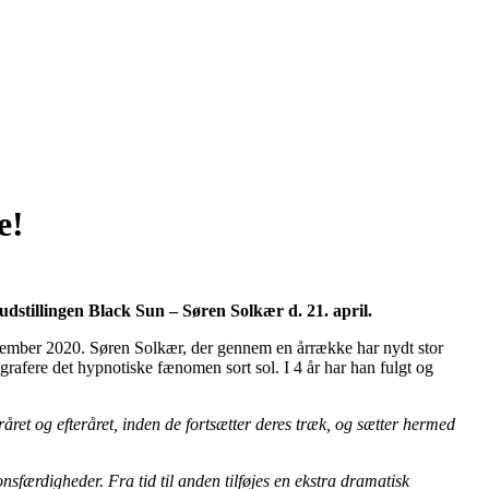
e!
stillingen Black Sun – Søren Solkær d. 21. april.
vember 2020. Søren Solkær, der gennem en årrække har nydt stor
otografere det hypnotiske fænomen sort sol. I 4 år har han fulgt og
ret og efteråret, inden de fortsætter deres træk, og sætter hermed
nsfærdigheder. Fra tid til anden tilføjes en ekstra dramatisk