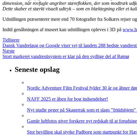
dimension, når rovfugle angriber stæreflokken, der som modtræk udfø
Dette skaber et stærkt visuelt udtryk – som en blæktegning eller et ka
Udstillingen præsenterer mere end 70 fotografier fra Solkærs rejser 
Indtil genåbningen af museet kan udstillingen opleves i 3D på
www.he
Tidligere
Dansk Vandrelaug og Google viser vej til landets 288 bedste vandrest
Næste
Stort markeret vandrestisystem er klar på den sydlige del af Rømø
Seneste opslag
Nordic Adventure Film Festival fylder 30 år og åbner dør
NAFF 2025 er åben for bog indsendelser!
Nyt studie peger på Skagerrak som et slags ”fritidshjem”
Gamle luftfotos giver forskere nyt redskab til at forudsig
Stor bevilling skal styrke Padborg som startpunkt for Hæ