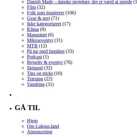
Danish Made – danske projekter, der er værd at sprede
(1
Film
(32)
Folk som inspirerer
(106)
Gear & grej
(71)
Ikke kategoriseret
(17)
Klima
(9)
Magasinet
(6)
Mikroeventyr
(31)
MTB
(12)
På tur med familien
(33)
Podcast
(1)
Rejseliv & eventyr
(76)
Skisport
(32)
Tips og tricks
(10)
Træning
(22)
Vandring
(31)
GÅ TIL
Hjem
Om Luksus.land
Annoncering