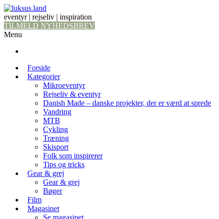
eventyr | rejseliv | inspiration
TILMELD NYHEDSBREV
Menu
Forside
Kategorier
Mikroeventyr
Rejseliv & eventyr
Danish Made – danske projekter, der er værd at sprede
Vandring
MTB
Cykling
Træning
Skisport
Folk som inspirerer
Tips og tricks
Gear & grej
Gear & grej
Bøger
Film
Magasinet
Se magasinet