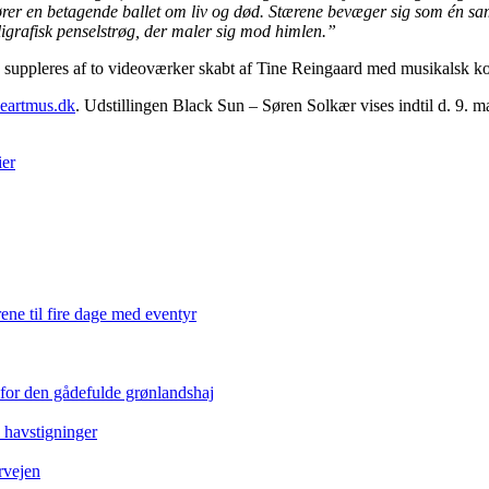
rer en betagende ballet om liv og død. Stærene bevæger sig som én saml
lligrafisk penselstrøg, der maler sig mod himlen.”
og suppleres af to videoværker skabt af Tine Reingaard med musikalsk k
artmus.dk
. Udstillingen Black Sun – Søren Solkær vises indtil d. 9. ma
ier
ene til fire dage med eventyr
 for den gådefulde grønlandshaj
e havstigninger
rvejen