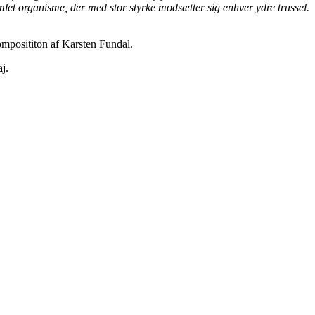
et organisme, der med stor styrke modsætter sig enhver ydre trussel.
omposititon af Karsten Fundal.
j.