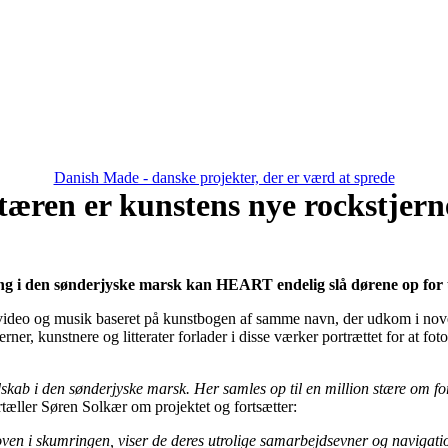
Danish Made - danske projekter, der er værd at sprede
tæren er kunstens nye rockstjern
ng i den sønderjyske marsk kan HEART endelig slå dørene op for ud
, video og musik baseret på kunstbogen af samme navn, der udkom i no
erner, kunstnere og litterater forlader i disse værker portrættet for at f
kab i den sønderjyske marsk. Her samles op til en million stære om forå
tæller Søren Solkær om projektet og fortsætter:
skoven i skumringen, viser de deres utrolige samarbejdsevner og navigatio