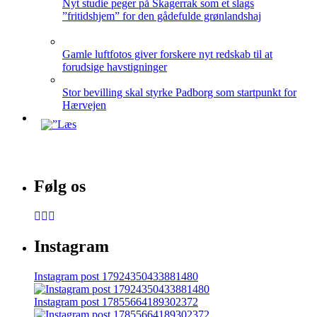
Nyt studie peger på Skagerrak som et slags
”fritidshjem” for den gådefulde grønlandshaj
Gamle luftfotos giver forskere nyt redskab til at
forudsige havstigninger
Stor bevilling skal styrke Padborg som startpunkt for
Hærvejen
Følg os
Instagram
Instagram post 17924350433881480
Instagram post 17855664189302372