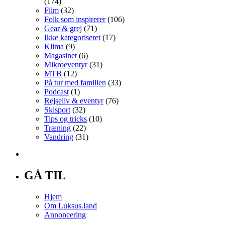
(174)
Film
(32)
Folk som inspirerer
(106)
Gear & grej
(71)
Ikke kategoriseret
(17)
Klima
(9)
Magasinet
(6)
Mikroeventyr
(31)
MTB
(12)
På tur med familien
(33)
Podcast
(1)
Rejseliv & eventyr
(76)
Skisport
(32)
Tips og tricks
(10)
Træning
(22)
Vandring
(31)
GÅ TIL
Hjem
Om Luksus.land
Annoncering