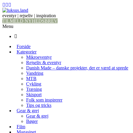
eventyr | rejseliv | inspiration
TILMELD NYHEDSBREV
Menu
Forside
Kategorier
Mikroeventyr
Rejseliv & eventyr
Danish Made – danske projekter, der er værd at sprede
Vandring
MTB
Cykling
Træning
Skisport
Folk som inspirerer
Tips og tricks
Gear & grej
Gear & grej
Bøger
Film
Magasinet