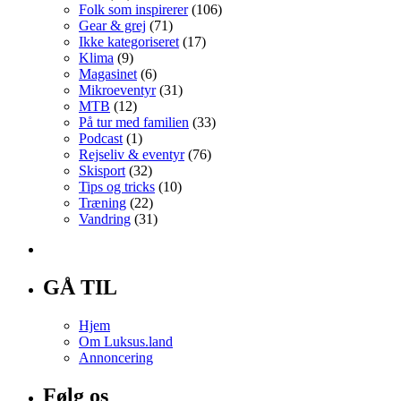
Folk som inspirerer
(106)
Gear & grej
(71)
Ikke kategoriseret
(17)
Klima
(9)
Magasinet
(6)
Mikroeventyr
(31)
MTB
(12)
På tur med familien
(33)
Podcast
(1)
Rejseliv & eventyr
(76)
Skisport
(32)
Tips og tricks
(10)
Træning
(22)
Vandring
(31)
GÅ TIL
Hjem
Om Luksus.land
Annoncering
Følg os