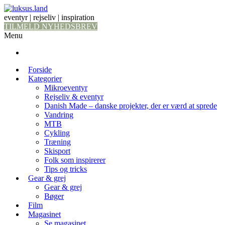
eventyr | rejseliv | inspiration
TILMELD NYHEDSBREV
Menu
Forside
Kategorier
Mikroeventyr
Rejseliv & eventyr
Danish Made – danske projekter, der er værd at sprede
Vandring
MTB
Cykling
Træning
Skisport
Folk som inspirerer
Tips og tricks
Gear & grej
Gear & grej
Bøger
Film
Magasinet
Se magasinet