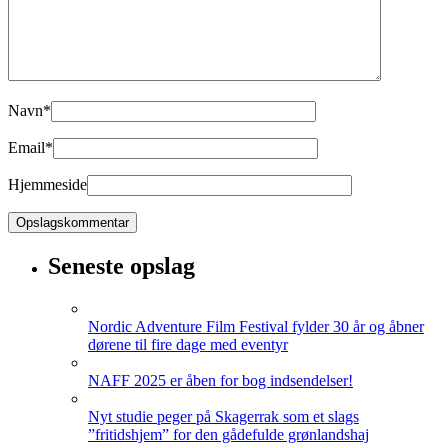
Navn
*
Email
*
Hjemmeside
Seneste opslag
Nordic Adventure Film Festival fylder 30 år og åbner
dørene til fire dage med eventyr
NAFF 2025 er åben for bog indsendelser!
Nyt studie peger på Skagerrak som et slags
”fritidshjem” for den gådefulde grønlandshaj