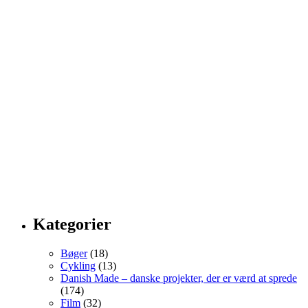
Kategorier
Bøger
(18)
Cykling
(13)
Danish Made – danske projekter, der er værd at sprede
(174)
Film
(32)