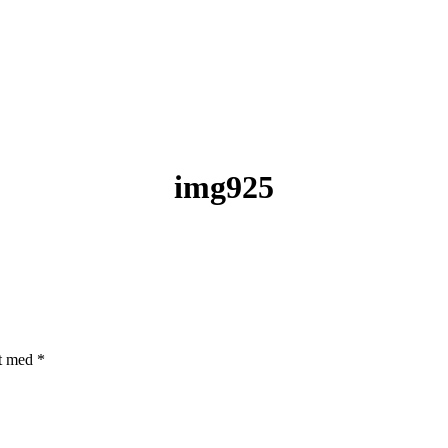
img925
et med
*