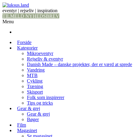
eventyr | rejseliv | inspiration
TILMELD NYHEDSBREV
Menu
Forside
Kategorier
Mikroeventyr
Rejseliv & eventyr
Danish Made – danske projekter, der er værd at sprede
Vandring
MTB
Cykling
Træning
Skisport
Folk som inspirerer
Tips og tricks
Gear & grej
Gear & grej
Bøger
Film
Magasinet
Se magasinet