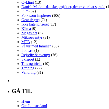
Cykling
(13)
Danish Made – danske projekter, der er værd at sprede
(1
Film
(32)
Folk som inspirerer
(106)
Gear & grej
(71)
Ikke kategoriseret
(17)
Klima
(9)
Magasinet
(6)
Mikroeventyr
(31)
MTB
(12)
På tur med familien
(33)
Podcast
(1)
Rejseliv & eventyr
(76)
Skisport
(32)
Tips og tricks
(10)
Træning
(22)
Vandring
(31)
GÅ TIL
Hjem
Om Luksus.land