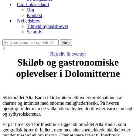
Om Luksus.land
Om
Kontakt
Nyhedsbrev
Tilmeld nyhedsbrevet
Se arkiv
×
Rejseliv & eventyr
Skiløb og gastronomiske
oplevelser i Dolomitterne
Skiområdet Alta Badia i Dolomitternetilbyderkombinationen af
charme og intimitet med enorme mulighederforski. På hveren
bjergtop finder man de velkendtetræhytter, dertilbyder varme, udsigt
og sydtyrolskeretter.
Et par timer syd for Innsbruck ligger skiområdet Alta Badia, som
geografisk hører til Italien, men med sine snedækkede bjælkehytter
minder mest af alt om Østrig. Efter at være fløjet til Innsbruck