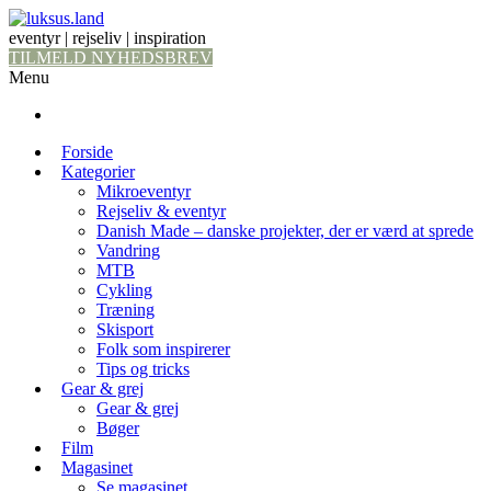
eventyr | rejseliv | inspiration
TILMELD NYHEDSBREV
Menu
Forside
Kategorier
Mikroeventyr
Rejseliv & eventyr
Danish Made – danske projekter, der er værd at sprede
Vandring
MTB
Cykling
Træning
Skisport
Folk som inspirerer
Tips og tricks
Gear & grej
Gear & grej
Bøger
Film
Magasinet
Se magasinet