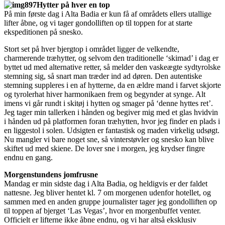
Hytter på hver en top
På min første dag i Alta Badia er kun få af områdets ellers utallige
lifter åbne, og vi tager gondolliften op til toppen for at starte
ekspeditionen på snesko.
Stort set på hver bjergtop i området ligger de velkendte,
charmerende træhytter, og selvom den traditionelle ‘skimad’ i dag er
byttet ud med alternative retter, så melder den vaskeægte sydtyrolske
stemning sig, så snart man træder ind ad døren. Den autentiske
stemning suppleres i en af hytterne, da en ældre mand i farvet skjorte
og tyrolerhat hiver harmonikaen frem og begynder at synge. Alt
imens vi går rundt i skitøj i hytten og smager på ‘denne hyttes ret’.
Jeg tager min tallerken i hånden og begiver mig med et glas hvidvin
i hånden ud på platformen foran træhytten, hvor jeg finder en plads i
en liggestol i solen. Udsigten er fantastisk og maden virkelig udsøgt.
Nu mangler vi bare noget sne, så vinterstøvler og snesko kan blive
skiftet ud med skiene. De lover sne i morgen, jeg krydser fingre
endnu en gang.
Morgenstundens jomfrusne
Mandag er min sidste dag i Alta Badia, og heldigvis er der faldet
nattesne. Jeg bliver hentet kl. 7 om morgenen udenfor hotellet, og
sammen med en anden gruppe journalister tager jeg gondolliften op
til toppen af bjerget ‘Las Vegas’, hvor en morgenbuffet venter.
Officielt er lifterne ikke åbne endnu, og vi har altså eksklusiv