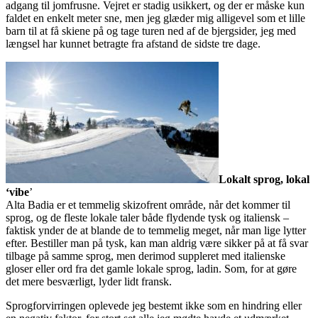
adgang til jomfrusne. Vejret er stadig usikkert, og der er måske kun
faldet en enkelt meter sne, men jeg glæder mig alligevel som et lille
barn til at få skiene på og tage turen ned af de bjergsider, jeg med
længsel har kunnet betragte fra afstand de sidste tre dage.
Lokalt sprog, lokal
‘vibe
’
Alta Badia er et temmelig skizofrent område, når det kommer til
sprog, og de fleste lokale taler både flydende tysk og italiensk –
faktisk ynder de at blande de to temmelig meget, når man lige lytter
efter. Bestiller man på tysk, kan man aldrig være sikker på at få svar
tilbage på samme sprog, men derimod suppleret med italienske
gloser eller ord fra det gamle lokale sprog, ladin. Som, for at gøre
det mere besværligt, lyder lidt fransk.
Sprogforvirringen oplevede jeg bestemt ikke som en hindring eller