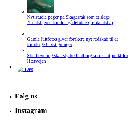
Nyt studie peger på Skagerrak som et slags
”fritidshjem” for den gådefulde grønlandshaj
Gamle luftfotos giver forskere nyt redskab til at
forudsige havstigninger
Stor bevilling skal styrke Padborg som startpunkt for
Hærvejen
Følg os
Instagram