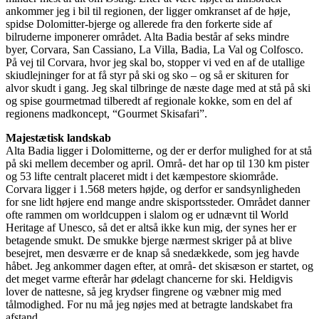
ankommer jeg i bil til regionen, der ligger omkranset af de høje,
spidse Dolomitter-bjerge og allerede fra den forkerte side af
bilruderne imponerer området. Alta Badia består af seks mindre
byer, Corvara, San Cassiano, La Villa, Badia, La Val og Colfosco.
På vej til Corvara, hvor jeg skal bo, stopper vi ved en af de utallige
skiudlejninger for at få styr på ski og sko – og så er skituren for
alvor skudt i gang. Jeg skal tilbringe de næste dage med at stå på ski
og spise gourmetmad tilberedt af regionale kokke, som en del af
regionens madkoncept, “Gourmet Skisafari”.
Majestætisk landskab
Alta Badia ligger i Dolomitterne, og der er derfor mulighed for at stå
på ski mellem december og april. Områ- det har op til 130 km pister
og 53 lifte centralt placeret midt i det kæmpestore skiområde.
Corvara ligger i 1.568 meters højde, og derfor er sandsynligheden
for sne lidt højere end mange andre skisportssteder. Området danner
ofte rammen om worldcuppen i slalom og er udnævnt til World
Heritage af Unesco, så det er altså ikke kun mig, der synes her er
betagende smukt. De smukke bjerge nærmest skriger på at blive
besejret, men desværre er de knap så snedækkede, som jeg havde
håbet. Jeg ankommer dagen efter, at områ- det skisæson er startet, og
det meget varme efterår har ødelagt chancerne for ski. Heldigvis
lover de nattesne, så jeg krydser fingrene og væbner mig med
tålmodighed. For nu må jeg nøjes med at betragte landskabet fra
afstand.