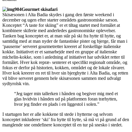
Gourmet skisafari
Skisæsonen i Alta Badia skydes i gang den første weekend i
december og ugen efter starter områdets gastronomiske sæson.
Konceptet “A taste for skiing” er et tiltag startet med formålet at
kombinere skiferie med anderledes gastronomiske oplevelser.
Tanken bag konceptet er, at man står på ski fra hytte til hytte, og
samtidig med at man nyder de fantastiske pister og bjerge, får man i
‘pauserne’ serveret gourmetretter kreeret af forskellige italienske
kokke. Initiativet er et samarbejde med en gruppe af italienske
michelin-kokke, som i anledning af initiativet har udviklet retter til
formålet. Hver kok repræ- senterer et specifikt regionalt område, og
fokus er derfor på historien, kokken, området og de lokale råvarer.
Hver kok kreerer en ret til hver sin bjerghytte i Alta Badia, og retten
vil blive serveret gennem hele skisæsonen sammen med udvalgt
sydtyrolsk vin.
“Jeg tager min tallerken i hånden og begiver mig med et
glas hvidvin i hånden ud på platformen foran træhytten,
hvor jeg finder en plads i en liggestol i solen.”
I startugen her er alle kokkene til stede i hytterne og selvom
konceptet inkluderer ‘ski’ fra hytte til hytte, så må vi på grund af den
manglende sne omdefinere konceptet til en tur på snesko i stedet.