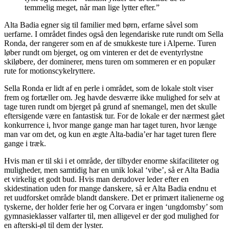
temmelig meget, når man lige lytter efter.”
Alta Badia egner sig til familier med børn, erfarne såvel som
uerfarne. I området findes også den legendariske rute rundt om Sella
Ronda, der rangerer som en af de smukkeste ture i Alperne. Turen
løber rundt om bjerget, og om vinteren er det de eventyrlystne
skiløbere, der dominerer, mens turen om sommeren er en populær
rute for motionscykelryttere.
Sella Ronda er lidt af en perle i området, som de lokale stolt viser
frem og fortæller om. Jeg havde desværre ikke mulighed for selv at
tage turen rundt om bjerget på grund af snemangel, men det skulle
eftersigende være en fantastisk tur. For de lokale er der nærmest gået
konkurrence i, hvor mange gange man har taget turen, hvor længe
man var om det, og kun en ægte Alta-badia’er har taget turen flere
gange i træk.
Hvis man er til ski i et område, der tilbyder enorme skifaciliteter og
muligheder, men samtidig har en unik lokal ‘vibe’, så er Alta Badia
et virkelig et godt bud. Hvis man derudover leder efter en
skidestination uden for mange danskere, så er Alta Badia endnu et
ret uudforsket område blandt danskere. Det er primært italienerne og
tyskerne, der holder ferie her og Corvara er ingen ‘ungdomsby’ som
gymnasieklasser valfarter til, men alligevel er der god mulighed for
en afterski-øl til dem der lyster.