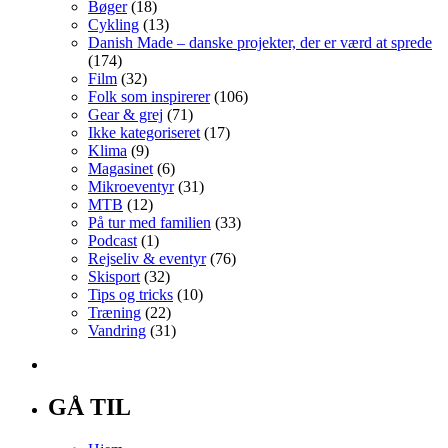
Bøger
(18)
Cykling
(13)
Danish Made – danske projekter, der er værd at sprede
(174)
Film
(32)
Folk som inspirerer
(106)
Gear & grej
(71)
Ikke kategoriseret
(17)
Klima
(9)
Magasinet
(6)
Mikroeventyr
(31)
MTB
(12)
På tur med familien
(33)
Podcast
(1)
Rejseliv & eventyr
(76)
Skisport
(32)
Tips og tricks
(10)
Træning
(22)
Vandring
(31)
GÅ TIL