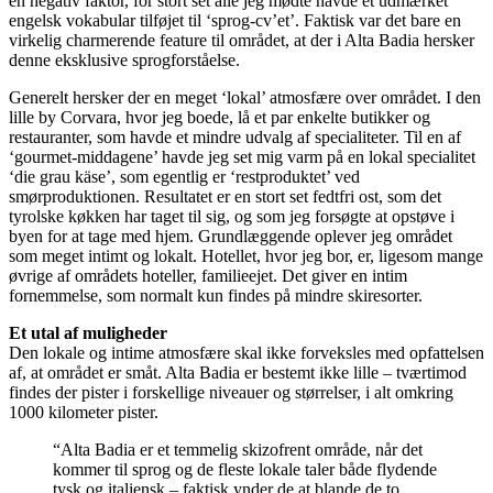
en negativ faktor, for stort set alle jeg mødte havde et udmærket
engelsk vokabular tilføjet til ‘sprog-cv’et’. Faktisk var det bare en
virkelig charmerende feature til området, at der i Alta Badia hersker
denne eksklusive sprogforståelse.
Generelt hersker der en meget ‘lokal’ atmosfære over området. I den
lille by Corvara, hvor jeg boede, lå et par enkelte butikker og
restauranter, som havde et mindre udvalg af specialiteter. Til en af
‘gourmet-middagene’ havde jeg set mig varm på en lokal specialitet
‘die grau käse’, som egentlig er ‘restproduktet’ ved
smørproduktionen. Resultatet er en stort set fedtfri ost, som det
tyrolske køkken har taget til sig, og som jeg forsøgte at opstøve i
byen for at tage med hjem. Grundlæggende oplever jeg området
som meget intimt og lokalt. Hotellet, hvor jeg bor, er, ligesom mange
øvrige af områdets hoteller, familieejet. Det giver en intim
fornemmelse, som normalt kun findes på mindre skiresorter.
Et utal af muligheder
Den lokale og intime atmosfære skal ikke forveksles med opfattelsen
af, at området er småt. Alta Badia er bestemt ikke lille – tværtimod
findes der pister i forskellige niveauer og størrelser, i alt omkring
1000 kilometer pister.
“Alta Badia er et temmelig skizofrent område, når det
kommer til sprog og de fleste lokale taler både flydende
tysk og italiensk – faktisk ynder de at blande de to