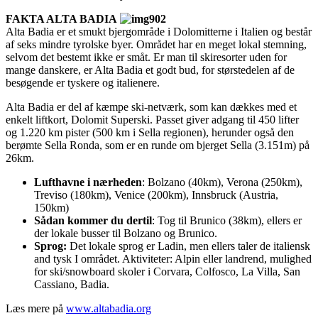
FAKTA ALTA BADIA
Alta Badia er et smukt bjergområde i Dolomitterne i Italien og består
af seks mindre tyrolske byer. Området har en meget lokal stemning,
selvom det bestemt ikke er småt. Er man til skiresorter uden for
mange danskere, er Alta Badia et godt bud, for størstedelen af de
besøgende er tyskere og italienere.
Alta Badia er del af kæmpe ski-netværk, som kan dækkes med et
enkelt liftkort, Dolomit Superski. Passet giver adgang til 450 lifter
og 1.220 km pister (500 km i Sella regionen), herunder også den
berømte Sella Ronda, som er en runde om bjerget Sella (3.151m) på
26km.
Lufthavne i nærheden
: Bolzano (40km), Verona (250km),
Treviso (180km), Venice (200km), Innsbruck (Austria,
150km)
Sådan kommer du dertil
: Tog til Brunico (38km), ellers er
der lokale busser til Bolzano og Brunico.
Sprog:
Det lokale sprog er Ladin, men ellers taler de italiensk
and tysk I området. Aktiviteter: Alpin eller landrend, mulighed
for ski/snowboard skoler i Corvara, Colfosco, La Villa, San
Cassiano, Badia.
Læs mere på
www.altabadia.org