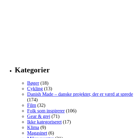
Kategorier
Bøger
(18)
Cykling
(13)
Danish Made – danske projekter, der er værd at sprede
(174)
Film
(32)
Folk som inspirerer
(106)
Gear & grej
(71)
Ikke kategoriseret
(17)
Klima
(9)
Magasinet
(6)