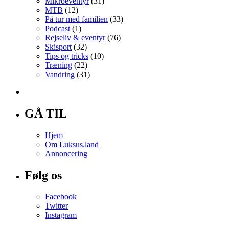
Mikroeventyr
(31)
MTB
(12)
På tur med familien
(33)
Podcast
(1)
Rejseliv & eventyr
(76)
Skisport
(32)
Tips og tricks
(10)
Træning
(22)
Vandring
(31)
GÅ TIL
Hjem
Om Luksus.land
Annoncering
Følg os
Facebook
Twitter
Instagram