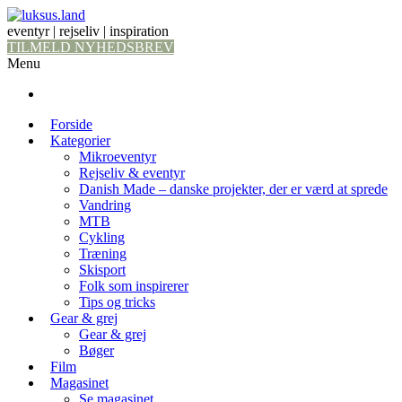
eventyr | rejseliv | inspiration
TILMELD NYHEDSBREV
Menu
Forside
Kategorier
Mikroeventyr
Rejseliv & eventyr
Danish Made – danske projekter, der er værd at sprede
Vandring
MTB
Cykling
Træning
Skisport
Folk som inspirerer
Tips og tricks
Gear & grej
Gear & grej
Bøger
Film
Magasinet
Se magasinet