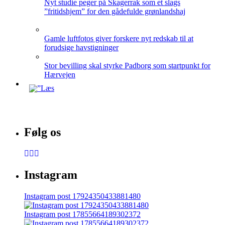
Nyt studie peger på Skagerrak som et slags
”fritidshjem” for den gådefulde grønlandshaj
Gamle luftfotos giver forskere nyt redskab til at
forudsige havstigninger
Stor bevilling skal styrke Padborg som startpunkt for
Hærvejen
Følg os
Instagram
Instagram post 17924350433881480
Instagram post 17855664189302372