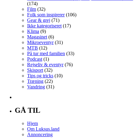
(174)
Film
(32)
Folk som inspirerer
(106)
Gear & grej
(71)
Ikke kategoriseret
(17)
Klima
(9)
Magasinet
(6)
Mikroeventyr
(31)
MTB
(12)
På tur med familien
(33)
Podcast
(1)
Rejseliv & eventyr
(76)
Skisport
(32)
Tips og tricks
(10)
Træning
(22)
Vandring
(31)
GÅ TIL
Hjem
Om Luksus.land
Annoncering