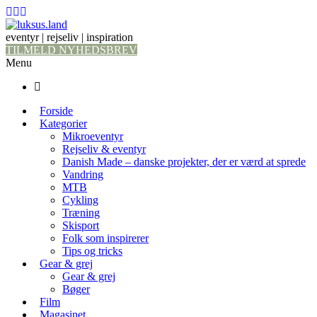
eventyr | rejseliv | inspiration
TILMELD NYHEDSBREV
Menu
Forside
Kategorier
Mikroeventyr
Rejseliv & eventyr
Danish Made – danske projekter, der er værd at sprede
Vandring
MTB
Cykling
Træning
Skisport
Folk som inspirerer
Tips og tricks
Gear & grej
Gear & grej
Bøger
Film
Magasinet