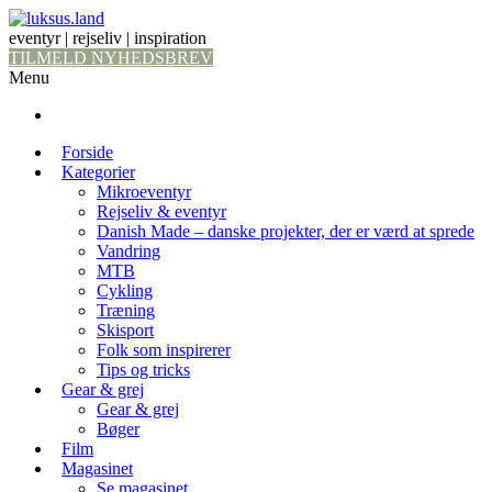
eventyr | rejseliv | inspiration
TILMELD NYHEDSBREV
Menu
Forside
Kategorier
Mikroeventyr
Rejseliv & eventyr
Danish Made – danske projekter, der er værd at sprede
Vandring
MTB
Cykling
Træning
Skisport
Folk som inspirerer
Tips og tricks
Gear & grej
Gear & grej
Bøger
Film
Magasinet
Se magasinet