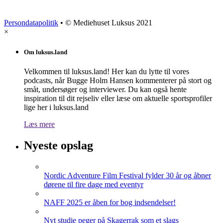
Persondatapolitik
• © Mediehuset Luksus 2021
×
Om luksus.land
Velkommen til luksus.land! Her kan du lytte til vores
podcasts, når Bugge Holm Hansen kommenterer på stort og
småt, undersøger og interviewer. Du kan også hente
inspiration til dit rejseliv eller læse om aktuelle sportsprofiler
lige her i luksus.land
Læs mere
Nyeste opslag
Nordic Adventure Film Festival fylder 30 år og åbner
dørene til fire dage med eventyr
NAFF 2025 er åben for bog indsendelser!
Nyt studie peger på Skagerrak som et slags