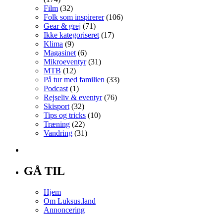
Film
(32)
Folk som inspirerer
(106)
Gear & grej
(71)
Ikke kategoriseret
(17)
Klima
(9)
Magasinet
(6)
Mikroeventyr
(31)
MTB
(12)
På tur med familien
(33)
Podcast
(1)
Rejseliv & eventyr
(76)
Skisport
(32)
Tips og tricks
(10)
Træning
(22)
Vandring
(31)
GÅ TIL
Hjem
Om Luksus.land
Annoncering