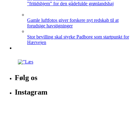
”fritidshjem” for den gådefulde grønlandshaj
Gamle luftfotos giver forskere nyt redskab til at
forudsige havstigninger
Stor bevilling skal styrke Padborg som startpunkt for
Hærvejen
Følg os
Instagram