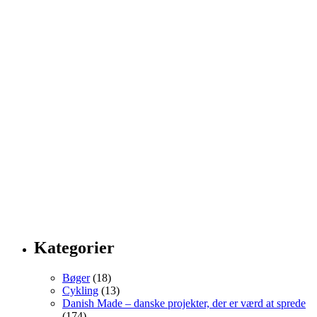
Kategorier
Bøger
(18)
Cykling
(13)
Danish Made – danske projekter, der er værd at sprede
(174)