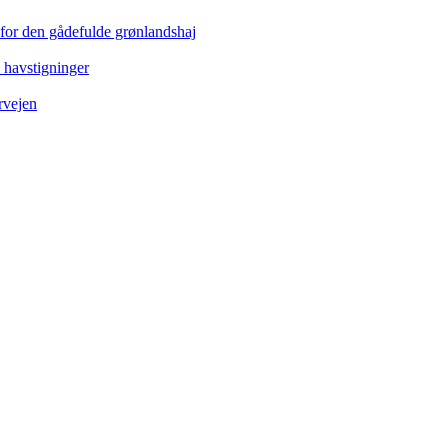
 for den gådefulde grønlandshaj
e havstigninger
rvejen