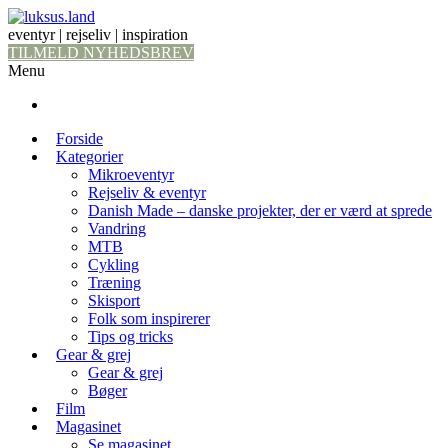
eventyr | rejseliv | inspiration
TILMELD NYHEDSBREV
Menu
Forside
Kategorier
Mikroeventyr
Rejseliv & eventyr
Danish Made – danske projekter, der er værd at sprede
Vandring
MTB
Cykling
Træning
Skisport
Folk som inspirerer
Tips og tricks
Gear & grej
Gear & grej
Bøger
Film
Magasinet
Se magasinet