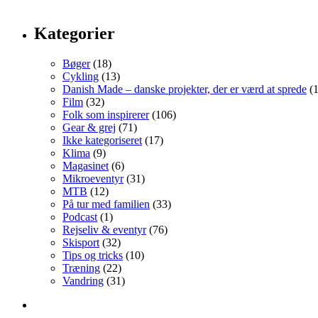
Kategorier
Bøger
(18)
Cykling
(13)
Danish Made – danske projekter, der er værd at sprede
(1
Film
(32)
Folk som inspirerer
(106)
Gear & grej
(71)
Ikke kategoriseret
(17)
Klima
(9)
Magasinet
(6)
Mikroeventyr
(31)
MTB
(12)
På tur med familien
(33)
Podcast
(1)
Rejseliv & eventyr
(76)
Skisport
(32)
Tips og tricks
(10)
Træning
(22)
Vandring
(31)