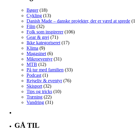
Bøger
(18)
Cykling
(13)
Danish Made – danske projekter, der er værd at sprede
(1
Film
(32)
Folk som inspirerer
(106)
Gear & grej
(71)
Ikke kategoriseret
(17)
Klima
(9)
Magasinet
(6)
Mikroeventyr
(31)
MTB
(12)
På tur med familien
(33)
Podcast
(1)
Rejseliv & eventyr
(76)
Skisport
(32)
Tips og tricks
(10)
Træning
(22)
Vandring
(31)
GÅ TIL