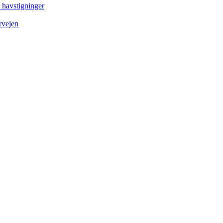
e havstigninger
rvejen