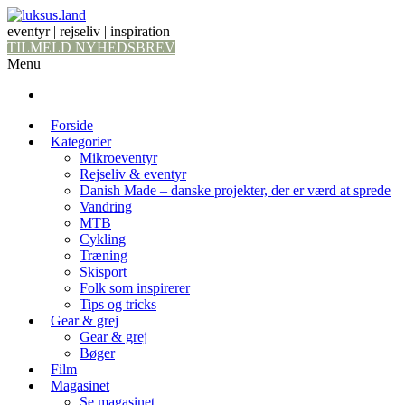
eventyr | rejseliv | inspiration
TILMELD NYHEDSBREV
Menu
Forside
Kategorier
Mikroeventyr
Rejseliv & eventyr
Danish Made – danske projekter, der er værd at sprede
Vandring
MTB
Cykling
Træning
Skisport
Folk som inspirerer
Tips og tricks
Gear & grej
Gear & grej
Bøger
Film
Magasinet
Se magasinet