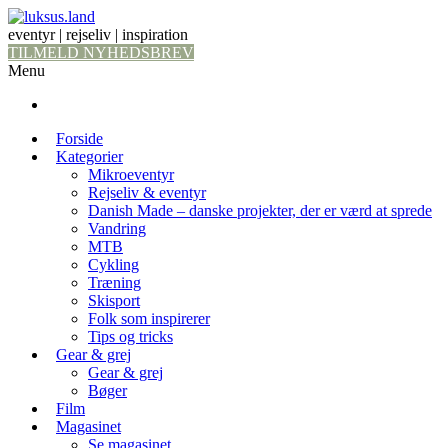
eventyr | rejseliv | inspiration
TILMELD NYHEDSBREV
Menu
Forside
Kategorier
Mikroeventyr
Rejseliv & eventyr
Danish Made – danske projekter, der er værd at sprede
Vandring
MTB
Cykling
Træning
Skisport
Folk som inspirerer
Tips og tricks
Gear & grej
Gear & grej
Bøger
Film
Magasinet
Se magasinet