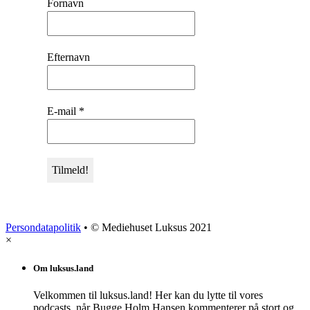
Fornavn
Efternavn
E-mail
*
Persondatapolitik
• © Mediehuset Luksus 2021
×
Om luksus.land
Velkommen til luksus.land! Her kan du lytte til vores
podcasts, når Bugge Holm Hansen kommenterer på stort og