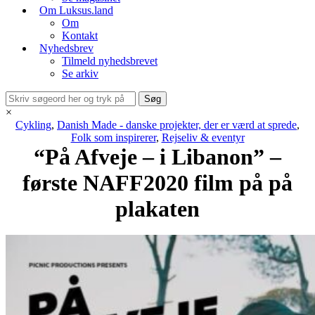
Om Luksus.land
Om
Kontakt
Nyhedsbrev
Tilmeld nyhedsbrevet
Se arkiv
×
Cykling
,
Danish Made - danske projekter, der er værd at sprede
,
Folk som inspirerer
,
Rejseliv & eventyr
“På Afveje – i Libanon” –
første NAFF2020 film på på
plakaten