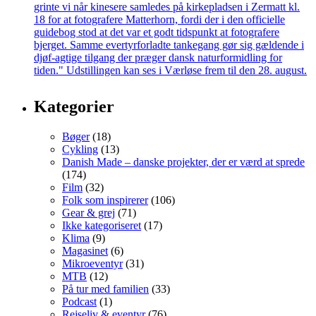
Kategorier
Bøger
(18)
Cykling
(13)
Danish Made – danske projekter, der er værd at sprede
(174)
Film
(32)
Folk som inspirerer
(106)
Gear & grej
(71)
Ikke kategoriseret
(17)
Klima
(9)
Magasinet
(6)
Mikroeventyr
(31)
MTB
(12)
På tur med familien
(33)
Podcast
(1)
Rejseliv & eventyr
(76)