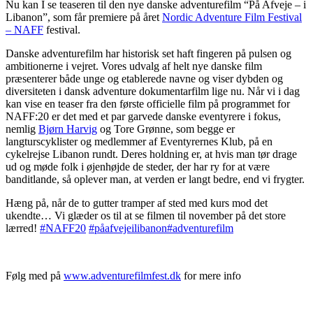
Nu kan I se teaseren til den nye danske adventurefilm “På Afveje – i
Libanon”, som får premiere på året
Nordic Adventure Film Festival
– NAFF
festival.
Danske adventurefilm har historisk set haft fingeren på pulsen og
ambitionerne i vejret. Vores udvalg af helt nye danske film
præsenterer både unge og etablerede navne og viser dybden og
diversiteten i dansk adventure dokumentarfilm lige nu. Når vi i dag
kan vise en teaser fra den første officielle film på programmet for
NAFF:20 er det
med et par garvede danske eventyrere i fokus,
nemlig
Bjørn Harvig
og Tore Grønne, som begge er
langturscyklister og medlemmer af Eventyrernes Klub, på en
cykelrejse Libanon rundt. Deres holdning er, at hvis man tør drage
ud og møde folk i øjenhøjde de steder, der har ry for at være
banditlande, så oplever man, at verden er langt bedre, end vi frygter.
Hæng på, når de to gutter tramper af sted med kurs mod det
ukendte… Vi glæder os til at se filmen til november på det store
lærred!
#
NAFF20
#
påafvejeilibanon
#
adventurefilm
Følg med på
www.adventurefilmfest.dk
for mere info