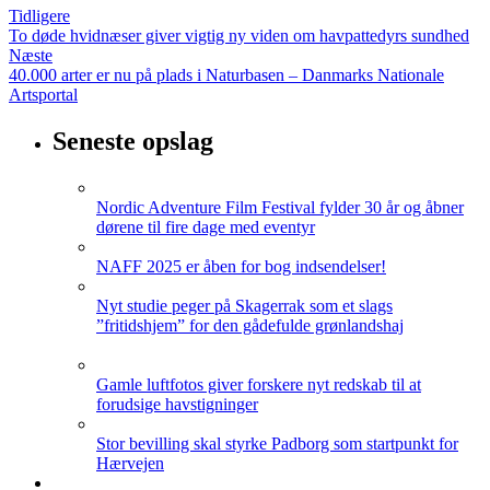
Tidligere
To døde hvidnæser giver vigtig ny viden om havpattedyrs sundhed
Næste
40.000 arter er nu på plads i Naturbasen – Danmarks Nationale
Artsportal
Seneste opslag
Nordic Adventure Film Festival fylder 30 år og åbner
dørene til fire dage med eventyr
NAFF 2025 er åben for bog indsendelser!
Nyt studie peger på Skagerrak som et slags
”fritidshjem” for den gådefulde grønlandshaj
Gamle luftfotos giver forskere nyt redskab til at
forudsige havstigninger
Stor bevilling skal styrke Padborg som startpunkt for
Hærvejen