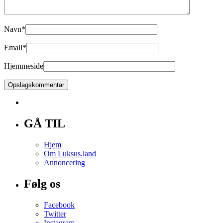
Navn
*
Email
*
Hjemmeside
GÅ TIL
Hjem
Om Luksus.land
Annoncering
Følg os
Facebook
Twitter
Instagram