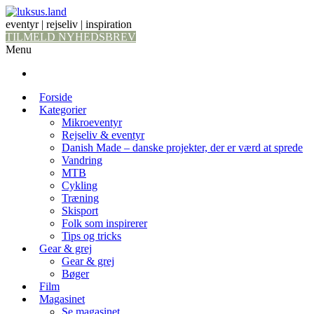
eventyr | rejseliv | inspiration
TILMELD NYHEDSBREV
Menu
Forside
Kategorier
Mikroeventyr
Rejseliv & eventyr
Danish Made – danske projekter, der er værd at sprede
Vandring
MTB
Cykling
Træning
Skisport
Folk som inspirerer
Tips og tricks
Gear & grej
Gear & grej
Bøger
Film
Magasinet
Se magasinet